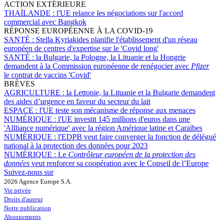
ACTION EXTÉRIEURE
THAÏLANDE :
l'UE relance les négociations sur l'accord
commercial avec Bangkok
RÉPONSE EUROPÉENNE À LA COVID-19
SANTÉ :
Stella Kyriakides planifie l'établissement d'un réseau
européen de centres d'expertise sur le 'Covid long'
SANTÉ :
la Bulgarie, la Pologne, la Lituanie et la Hongrie
demandent à la Commission européenne de renégocier avec
Pfizer
le contrat de vaccins 'Covid'
BRÈVES
AGRICULTURE :
la Lettonie, la Lituanie et la Bulgarie demandent
des aides d’urgence en faveur du secteur du lait
ESPACE :
l'UE teste son mécanisme de réponse aux menaces
NUMÉRIQUE :
l'UE investit 145 millions d'euros dans une
'Allliance numérique' avec la région Amérique latine et Caraïbes
NUMÉRIQUE :
l'EDPB veut faire converger la fonction de délégué
national à la protection des données pour 2023
NUMÉRIQUE :
Le
Contrôleur européen de la protection des
données
veut renforcer sa coopération avec le Conseil de l’Europe
Suivez-nous sur
2026 Agence Europe S.A.
Vie privée
Droits d'auteur
Notre publication
Abonnements