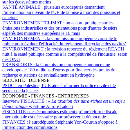
sur les écosystèmes marins
SANTÉ ANIMALE :
plusieurs eurodéputés demandent
l’interdiction au niveau de l'UE de la mise à mort des poussins et
canetons
ENVIRONNEMENT/CLIMAT :
un accord politique sur les
émissions industrielles et des orientations pour d'autres dossiers
espérés des ministres européens le 16 mars
ENVIRONNEMENT :
la Commission européenne consulte le
public pour évaluer l'efficacité du règlement 'Recyclage des navires'
ENVIRONNEMENT :
la révision reportée du règlement REACH
nuit à la santé publique comme à la compétitivité de l'industrie, selon
des ONG
TRANSPORTS :
la Commission européenne annonce une
enveloppe de 189 millions d'euros pour financer des points de
recharge et stations de ravitaillement en hydrogène
SÉCURITÉ - DÉFENSE
PSDC :
en Palestine, l’UE aide à réformer la police civile et le
secteur de la justice
ÉCONOMIE - FINANCES - ENTREPRISES
Interview FISCALITÉ :
«
La taxation des ultra-riches est un enjeu
démocratique
», estime Aurore Lalucq
FISCALITÉ :
des économistes estiment qu’une réforme fiscale
internationale est nécessaire pour préserver la démocratie
FINANCES :
l’eurodéputée Stéphanie Yon-Courtin s’oppose à
l’interdiction des commissions