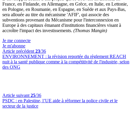
France, en Finlande, en Allemagne, en Grèce, en Italie, en Lettonie,
en Pologne, en Roumanie, en Espagne, en Suède et aux Pays-Bas,
sera allouée au titre du mécanisme 'AFIF', qui associe des
subventions provenant du Mécanisme pour l'interconnexion en
Europe à des capitaux émanant d'institutions financières visant à
accroître l'impact des investissements.
(Thomas Mangin)
Je me connecte
Je m'abonne
Article précédent
23
/36
ENVIRONNEMENT :
la révision reportée du règlement REACH
nuit à la santé publique comme à la compétitivité de l'industrie, selon
des ONG
Article suivant
25
/36
PSDC :
en Palestine, l’UE aide à réformer la police civile et le
secteur de la justice