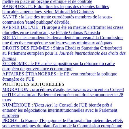
mettre en place un organe d'éthique et de contrôle
BANQUES :
l'UE doit tirer les leçons des récentes faillites
bancaires américaines, selon Mairead McGuinness
SANTÉ :
la liste des trente eurodéputés membres de la sous-
commission 'santé publique' dévoilée
AVENIR DE L'UE :
l'Europe a été en mesure d'affronter les crises
plurielles en se renforçant, se félicite Gitanas Nausėda
SOCIAL :
les eurodéputés demandent à nouveau à la Commission
une directive européenne sur les revenus minimaux adéquats
DROITS DES FEMMES :
Shirin Ebadi et Samantha Cristoforetti
au Parlement européen pour la
Journée internationale des droits des
femmes
ÉCONOMIE :
le PE arrête sa position sur la réforme du cadre
européen de gouvernance économique
AFFAIRES ÉTRANGÈRES :
le PE veut renforcer la politique
étrangère de l’UE
POLITIQUES SECTORIELLES
MIGRATION :
procédures d'asile, les travaux avancent au Conseil
de l'UE ainsi qu'au Parlement européen qui doit se prononcer le 28
mars
NUMÉRIQUE :
'
Data Act'
, le Conseil de l'UE bientôt prêt à
entamer les négociations interinstitutionnelles avec le Parlement
européen
PÊCHE :
la France, l'Espagne et le Portugal s’inquiètent des effets
socioéconomiques du plan d’action de la Commission européenne