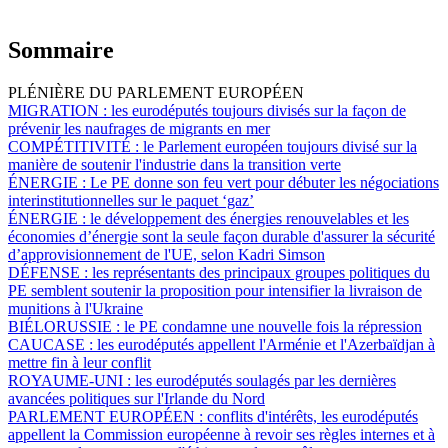
Sommaire
PLÉNIÈRE DU PARLEMENT EUROPÉEN
MIGRATION :
les eurodéputés toujours divisés sur la façon de
prévenir les naufrages de migrants en mer
COMPÉTITIVITÉ :
le Parlement européen toujours divisé sur la
manière de soutenir l'industrie dans la transition verte
ÉNERGIE :
Le PE donne son feu vert pour débuter les négociations
interinstitutionnelles sur le paquet ‘gaz’
ÉNERGIE :
le développement des énergies renouvelables et les
économies d’énergie sont la seule façon durable d'assurer la sécurité
d’approvisionnement de l'UE, selon Kadri Simson
DÉFENSE :
les représentants des principaux groupes politiques du
PE semblent soutenir la proposition pour intensifier la livraison de
munitions à l'Ukraine
BIÉLORUSSIE :
le PE condamne une nouvelle fois la répression
CAUCASE :
les eurodéputés appellent l'Arménie et l'Azerbaïdjan à
mettre fin à leur conflit
ROYAUME-UNI :
les eurodéputés soulagés par les dernières
avancées politiques sur l'Irlande du Nord
PARLEMENT EUROPÉEN :
conflits d'intérêts, les eurodéputés
appellent la Commission européenne à revoir ses règles internes et à