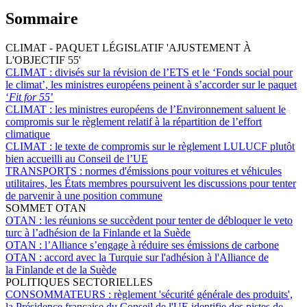
Sommaire
CLIMAT - PAQUET LÉGISLATIF 'AJUSTEMENT À
L'OBJECTIF 55'
CLIMAT :
divisés sur la révision de l’ETS et le ‘Fonds social pour
le climat’, les ministres européens peinent à s’accorder sur le paquet
‘
Fit for 55
’
CLIMAT :
les ministres européens de l’Environnement saluent le
compromis sur le règlement relatif à la répartition de l’effort
climatique
CLIMAT :
le texte de compromis sur le règlement LULUCF plutôt
bien accueilli au Conseil de l’UE
TRANSPORTS :
normes d'émissions pour voitures et véhicules
utilitaires, les États membres poursuivent les discussions pour tenter
de parvenir à une position commune
SOMMET OTAN
OTAN :
les réunions se succèdent pour tenter de débloquer le veto
turc à l’adhésion de la Finlande et la Suède
OTAN :
l’Alliance s’engage à réduire ses émissions de carbone
OTAN :
accord avec la Turquie sur l'adhésion à l'Alliance de
la Finlande et de la Suède
POLITIQUES SECTORIELLES
CONSOMMATEURS :
règlement 'sécurité générale des produits',
la Présidence française du Conseil de l'UE identifie des pistes de