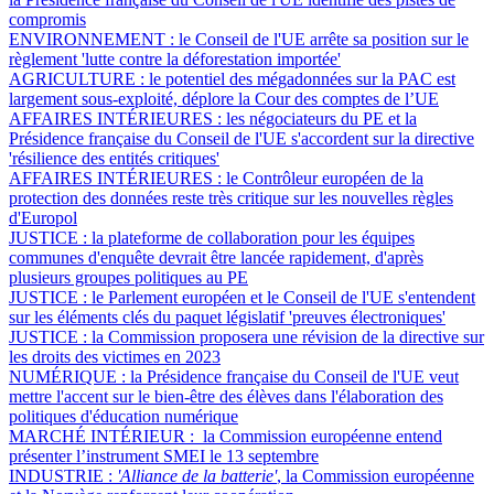
compromis
ENVIRONNEMENT :
le Conseil de l'UE arrête sa position sur le
règlement 'lutte contre la déforestation importée'
AGRICULTURE :
le potentiel des mégadonnées sur la PAC est
largement sous-exploité, déplore la Cour des comptes de l’UE
AFFAIRES INTÉRIEURES :
les négociateurs du PE et la
Présidence française du Conseil de l'UE s'accordent sur la directive
'résilience des entités critiques'
AFFAIRES INTÉRIEURES :
le Contrôleur européen de la
protection des données reste très critique sur les nouvelles règles
d'Europol
JUSTICE :
la plateforme de collaboration pour les équipes
communes d'enquête devrait être lancée rapidement, d'après
plusieurs groupes politiques au PE
JUSTICE :
le Parlement européen et le Conseil de l'UE s'entendent
sur les éléments clés du paquet législatif 'preuves électroniques'
JUSTICE :
la Commission proposera une révision de la directive sur
les droits des victimes en 2023
NUMÉRIQUE :
la Présidence française du Conseil de l'UE veut
mettre l'accent sur le bien-être des élèves dans l'élaboration des
politiques d'éducation numérique
MARCHÉ INTÉRIEUR :
la Commission européenne entend
présenter l’instrument SMEI le 13 septembre
INDUSTRIE :
'Alliance de la batterie'
, la Commission européenne