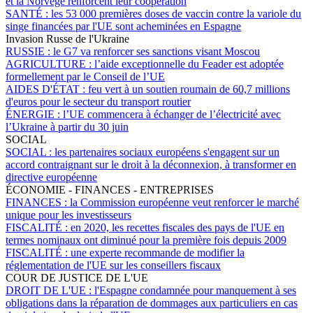
et la Norvège renforcent leur coopération
SANTÉ :
les 53 000 premières doses de vaccin contre la variole du
singe financées par l'UE sont acheminées en Espagne
Invasion Russe de l'Ukraine
RUSSIE :
le G7 va renforcer ses sanctions visant Moscou
AGRICULTURE :
l’aide exceptionnelle du Feader est adoptée
formellement par le Conseil de l’UE
AIDES D'ÉTAT :
feu vert à un soutien roumain de 60,7 millions
d'euros pour le secteur du transport routier
ÉNERGIE :
l’UE commencera à échanger de l’électricité avec
l’Ukraine à partir du 30 juin
SOCIAL
SOCIAL :
les partenaires sociaux européens s'engagent sur un
accord contraignant sur le droit à la déconnexion, à transformer en
directive européenne
ÉCONOMIE - FINANCES - ENTREPRISES
FINANCES :
la Commission européenne veut renforcer le marché
unique pour les investisseurs
FISCALITÉ :
en 2020, les recettes fiscales des pays de l'UE en
termes nominaux ont diminué pour la première fois depuis 2009
FISCALITÉ :
une experte recommande de modifier la
réglementation de l'UE sur les conseillers fiscaux
COUR DE JUSTICE DE L'UE
DROIT DE L'UE :
l'Espagne condamnée pour manquement à ses
obligations dans la réparation de dommages aux particuliers en cas