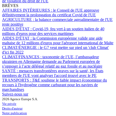
de violation du droit de l'UE
BRÈVES
AFFAIRES INTÉRIEURES :
le Conseil de l'UE approuve
définitivement la prolongation du certificat Covid de l'UE
AGRICULTURE :
la balance commerciale agroalimentaire de l'UE
reste positive
AIDES D'ÉTAT :
Covid-19, feu vert à un soutien italien de 40
millions d'euros pour des services maritimes
AIDES D'ÉTAT :
la Commission européenne valide une aide
maltaise de 12 millions d'euros pour l'aéroport international de Malte
CLIMAT/ÉNERGIE :
le G7 veut mettre sur pied un 'club Climat'
d'ici fin 2022
CLIMAT/FINANCES :
taxonomie de l’UE, l’ambassadeur
ukrainien en Allemagne demande au Parlement européen de
s’opposer à l’acte délégué relatif au gaz fossile et au nucléaire
SANTÉ :
menaces transfrontières graves sur la santé, les États
membres de l'UE vont analyser l'accord trouvé avec le PE
TRANSPORTS :
T&E
souligne le faible impact économique du
recours à l'hydrogène comme carburant pour les navires de
marchandises
Suivez-nous sur
2026 Agence Europe S.A.
Vie privée
Droits d'auteur
Notre publication