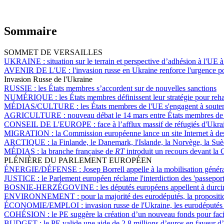
Sommaire
SOMMET DE VERSAILLES
UKRAINE :
situation sur le terrain et perspective d’adhésion à l'UE 
AVENIR DE L'UE :
l'invasion russe en Ukraine renforce l'urgence p
Invasion Russe de l'Ukraine
RUSSIE :
les États membres s’accordent sur de nouvelles sanctions
NUMÉRIQUE :
les États membres définissent leur stratégie pour reh
MÉDIAS/CULTURE :
les États membres de l'UE s'engagent à soutenir 
AGRICULTURE :
nouveau débat le 14 mars entre États membres de 
CONSEIL DE L'EUROPE :
face à l’afflux massif de réfugiés d'Ukra
MIGRATION :
la Commission européenne lance un site Internet à dest
ARCTIQUE :
la Finlande, le Danemark, l'Islande, la Norvège, la Su
MÉDIAS :
la branche française de
RT
introduit un recours devant la 
PLÉNIÈRE DU PARLEMENT EUROPÉEN
ÉNERGIE/DÉFENSE :
Josep Borrell appelle à la mobilisation génér
JUSTICE :
le Parlement européen réclame l'interdiction des 'passeport
BOSNIE-HERZÉGOVINE :
les députés européens appellent à durci
ENVIRONNEMENT :
pour la majorité des eurodéputés, la propositi
ÉCONOMIE/EMPLOI :
invasion russe de l'Ukraine, les eurodéputé
COHÉSION :
le PE suggère la création d’un nouveau fonds pour facil
BUDGET :
le PE valide une aide de 2,8 millions d’euros en faveur 