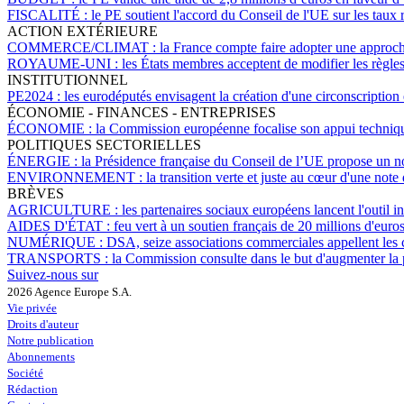
FISCALITÉ :
le PE soutient l'accord du Conseil de l'UE sur les taux
ACTION EXTÉRIEURE
COMMERCE/CLIMAT :
la France compte faire adopter une approch
ROYAUME-UNI :
les États membres acceptent de modifier les règle
INSTITUTIONNEL
PE2024 :
les eurodéputés envisagent la création d'une circonscription
ÉCONOMIE - FINANCES - ENTREPRISES
ÉCONOMIE :
la Commission européenne focalise son appui technique 
POLITIQUES SECTORIELLES
ÉNERGIE :
la Présidence française du Conseil de l’UE propose un no
ENVIRONNEMENT :
la transition verte et juste au cœur d'une not
BRÈVES
AGRICULTURE :
les partenaires sociaux européens lancent l'outil i
AIDES D'ÉTAT :
feu vert à un soutien français de 20 millions d'eur
NUMÉRIQUE :
DSA, seize associations commerciales appellent les co
TRANSPORTS :
la Commission consulte dans le but d'augmenter la p
Suivez-nous sur
2026 Agence Europe S.A.
Vie privée
Droits d'auteur
Notre publication
Abonnements
Société
Rédaction