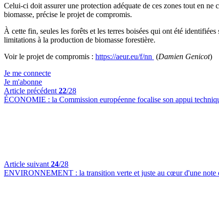
Celui-ci doit assurer une protection adéquate de ces zones tout en ne cr
biomasse, précise le projet de compromis.
À cette fin, seules les forêts et les terres boisées qui ont été identifi
limitations à la production de biomasse forestière.
Voir le projet de compromis :
https://aeur.eu/f/nn
(
Damien Genicot
)
Je me connecte
Je m'abonne
Article précédent
22
/28
ÉCONOMIE :
la Commission européenne focalise son appui technique 
Article suivant
24
/28
ENVIRONNEMENT :
la transition verte et juste au cœur d'une not