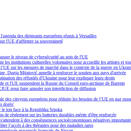
à l'agenda des dirigeants européens réunis à Versailles
our l'UE d'affirmer sa souveraineté
ausser le niveau de cybersécurité au sein de l'UE
les institutions culturelles volontaires pour accueillir les artistes et jo
l’UE sur les mesures de marché dans le contexte de la guerre en Ukrai
ine, Dunja Mijatović appelle à renforcer le soutien aux pays d'arrivée
ination des réfugiés d'Ukraine pour leur expliquer leurs droits
ède et l'UE suspendent la Russie du Conseil euro-arctique de Barents
CJUE pour faire annuler son interdiction de diffusion
ale des citoyens européens pour réduire les besoins de l’UE en gaz russ
s dorés'
r le ton face à la Republika Srpska
on de règlement sur les batteries durables mérite d'être renforcée
s s'attendent à des conséquences socioéconomiques négatives important
iter l’accès à des thérapies pour des maladies rares
d’employés espagnols licenciés de
Nissan