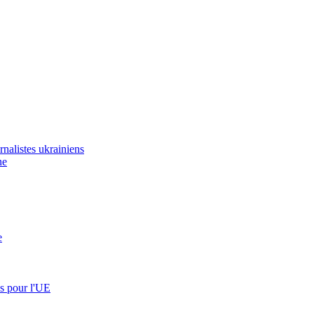
urnalistes ukrainiens
ne
e
es pour l'UE