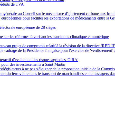
 réduits de TVA
e générale au Conseil sur le mécanisme d'ajustement carbone aux front
s européennes pour faciliter les exportations de médicaments entre la G
 électorale européenne de 28 sièges
sur les réformes favorisant les transitions climatique et numérique
uveau projet de compromis relatif à la révision de la directive ‘RED II
e de cadrage de la Présidence française pour l'exercice de 'verdissement
nteractif d'évaluation des risques agricoles 'OiRA'
os pour des investissements à Saint-Martin
législateurs à ne pas s'éloigner de la proposition initiale de la Commi
art du ferroviaire dans le transport de marchandises et de passagers da