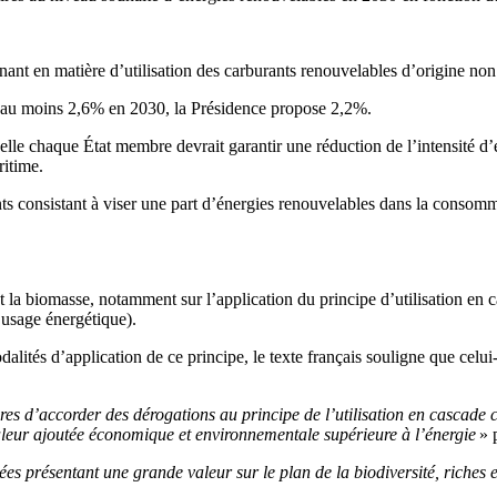
gnant en matière d’utilisation des carburants renouvelables d’origine non
 d’au moins 2,6% en 2030, la Présidence propose 2,2%.
le chaque État membre devrait garantir une réduction de l’intensité d’é
ritime.
ents consistant à viser une part d’énergies renouvelables dans la consom
a biomasse, notamment sur l’application du principe d’utilisation en casc
 usage énergétique).
lités d’application de ce principe, le texte français souligne que celui-
res d’accorder des dérogations au principe de l’utilisation en cascade c
valeur ajoutée économique et environnementale supérieure à l’énergie
» p
isées présentant une grande valeur sur le plan de la biodiversité, riche