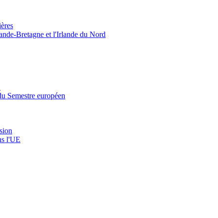
ières
rande-Bretagne et l'Irlande du Nord
’
' du Semestre européen
ssion
ns l'UE