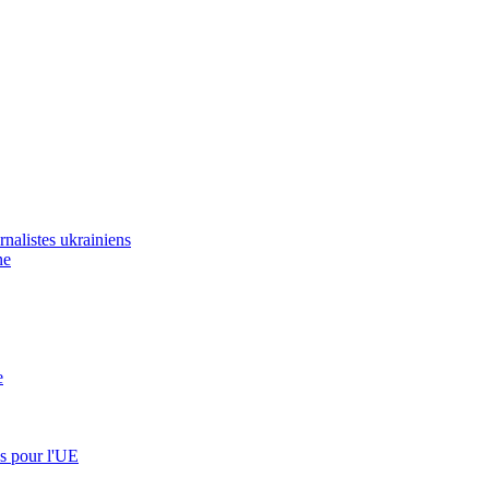
urnalistes ukrainiens
ne
e
es pour l'UE