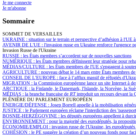
Je me connecte
Je m'abonne
Sommaire
SOMMET DE VERSAILLES
UKRAINE :
situation sur le terrain et perspective d’adhésion à l'UE 
AVENIR DE L'UE :
l'invasion russe en Ukraine renforce l'urgence p
Invasion Russe de l'Ukraine
RUSSIE :
les États membres s’accordent sur de nouvelles sanctions
NUMÉRIQUE :
les États membres définissent leur stratégie pour reh
MÉDIAS/CULTURE :
les États membres de l'UE s'engagent à soutenir 
AGRICULTURE :
nouveau débat le 14 mars entre États membres de 
CONSEIL DE L'EUROPE :
face à l’afflux massif de réfugiés d'Ukra
MIGRATION :
la Commission européenne lance un site Internet à dest
ARCTIQUE :
la Finlande, le Danemark, l'Islande, la Norvège, la Su
MÉDIAS :
la branche française de
RT
introduit un recours devant la 
PLÉNIÈRE DU PARLEMENT EUROPÉEN
ÉNERGIE/DÉFENSE :
Josep Borrell appelle à la mobilisation génér
JUSTICE :
le Parlement européen réclame l'interdiction des 'passeport
BOSNIE-HERZÉGOVINE :
les députés européens appellent à durci
ENVIRONNEMENT :
pour la majorité des eurodéputés, la propositi
ÉCONOMIE/EMPLOI :
invasion russe de l'Ukraine, les eurodéputé
COHÉSION :
le PE suggère la création d’un nouveau fonds pour facil