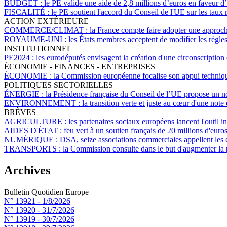
BUDGET :
le PE valide une aide de 2,8 millions d’euros en faveur 
FISCALITÉ :
le PE soutient l'accord du Conseil de l'UE sur les taux
ACTION EXTÉRIEURE
COMMERCE/CLIMAT :
la France compte faire adopter une approch
ROYAUME-UNI :
les États membres acceptent de modifier les règle
INSTITUTIONNEL
PE2024 :
les eurodéputés envisagent la création d'une circonscription
ÉCONOMIE - FINANCES - ENTREPRISES
ÉCONOMIE :
la Commission européenne focalise son appui technique 
POLITIQUES SECTORIELLES
ÉNERGIE :
la Présidence française du Conseil de l’UE propose un no
ENVIRONNEMENT :
la transition verte et juste au cœur d'une not
BRÈVES
AGRICULTURE :
les partenaires sociaux européens lancent l'outil i
AIDES D'ÉTAT :
feu vert à un soutien français de 20 millions d'eur
NUMÉRIQUE :
DSA, seize associations commerciales appellent les co
TRANSPORTS :
la Commission consulte dans le but d'augmenter la p
Archives
Bulletin Quotidien Europe
N° 13921 -
1/8/2026
N° 13920 -
31/7/2026
N° 13919 -
30/7/2026