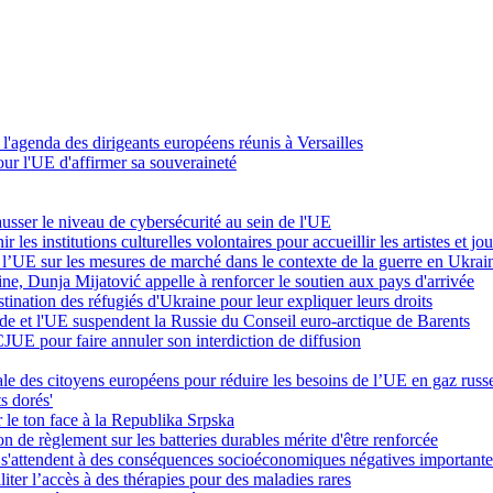
à l'agenda des dirigeants européens réunis à Versailles
our l'UE d'affirmer sa souveraineté
ausser le niveau de cybersécurité au sein de l'UE
les institutions culturelles volontaires pour accueillir les artistes et jo
l’UE sur les mesures de marché dans le contexte de la guerre en Ukrai
ine, Dunja Mijatović appelle à renforcer le soutien aux pays d'arrivée
ination des réfugiés d'Ukraine pour leur expliquer leurs droits
ède et l'UE suspendent la Russie du Conseil euro-arctique de Barents
CJUE pour faire annuler son interdiction de diffusion
ale des citoyens européens pour réduire les besoins de l’UE en gaz russ
s dorés'
r le ton face à la Republika Srpska
on de règlement sur les batteries durables mérite d'être renforcée
s s'attendent à des conséquences socioéconomiques négatives important
iter l’accès à des thérapies pour des maladies rares