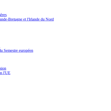
ières
rande-Bretagne et l'Irlande du Nord
’
' du Semestre européen
ssion
ns l'UE