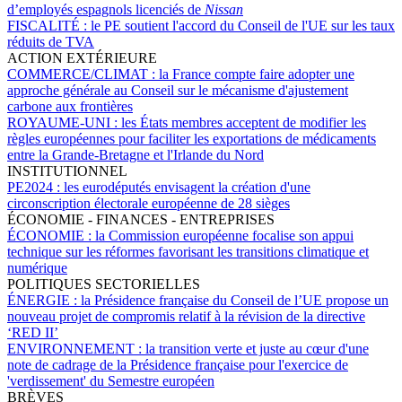
d’employés espagnols licenciés de
Nissan
FISCALITÉ :
le PE soutient l'accord du Conseil de l'UE sur les taux
réduits de TVA
ACTION EXTÉRIEURE
COMMERCE/CLIMAT :
la France compte faire adopter une
approche générale au Conseil sur le mécanisme d'ajustement
carbone aux frontières
ROYAUME-UNI :
les États membres acceptent de modifier les
règles européennes pour faciliter les exportations de médicaments
entre la Grande-Bretagne et l'Irlande du Nord
INSTITUTIONNEL
PE2024 :
les eurodéputés envisagent la création d'une
circonscription électorale européenne de 28 sièges
ÉCONOMIE - FINANCES - ENTREPRISES
ÉCONOMIE :
la Commission européenne focalise son appui
technique sur les réformes favorisant les transitions climatique et
numérique
POLITIQUES SECTORIELLES
ÉNERGIE :
la Présidence française du Conseil de l’UE propose un
nouveau projet de compromis relatif à la révision de la directive
‘RED II’
ENVIRONNEMENT :
la transition verte et juste au cœur d'une
note de cadrage de la Présidence française pour l'exercice de
'verdissement' du Semestre européen
BRÈVES