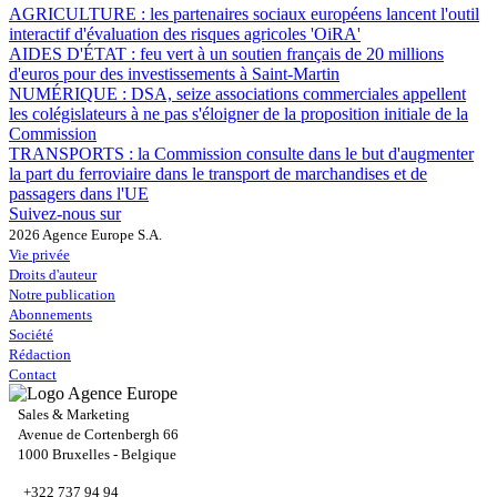
AGRICULTURE :
les partenaires sociaux européens lancent l'outil
interactif d'évaluation des risques agricoles 'OiRA'
AIDES D'ÉTAT :
feu vert à un soutien français de 20 millions
d'euros pour des investissements à Saint-Martin
NUMÉRIQUE :
DSA, seize associations commerciales appellent
les colégislateurs à ne pas s'éloigner de la proposition initiale de la
Commission
TRANSPORTS :
la Commission consulte dans le but d'augmenter
la part du ferroviaire dans le transport de marchandises et de
passagers dans l'UE
Suivez-nous sur
2026 Agence Europe S.A.
Vie privée
Droits d'auteur
Notre publication
Abonnements
Société
Rédaction
Contact
Sales & Marketing
Avenue de Cortenbergh 66
1000 Bruxelles - Belgique
+322 737 94 94