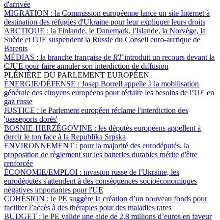
d'arrivée
MIGRATION :
la Commission européenne lance un site Internet à
destination des réfugiés d'Ukraine pour leur expliquer leurs droits
ARCTIQUE :
la Finlande, le Danemark, l'Islande, la Norvège, la
Suède et l'UE suspendent la Russie du Conseil euro-arctique de
Barents
MÉDIAS :
la branche française de
RT
introduit un recours devant la
CJUE pour faire annuler son interdiction de diffusion
PLÉNIÈRE DU PARLEMENT EUROPÉEN
ÉNERGIE/DÉFENSE :
Josep Borrell appelle à la mobilisation
générale des citoyens européens pour réduire les besoins de l’UE en
gaz russe
JUSTICE :
le Parlement européen réclame l'interdiction des
'passeports dorés'
BOSNIE-HERZÉGOVINE :
les députés européens appellent à
durcir le ton face à la Republika Srpska
ENVIRONNEMENT :
pour la majorité des eurodéputés, la
proposition de règlement sur les batteries durables mérite d'être
renforcée
ÉCONOMIE/EMPLOI :
invasion russe de l'Ukraine, les
eurodéputés s'attendent à des conséquences socioéconomiques
négatives importantes pour l'UE
COHÉSION :
le PE suggère la création d’un nouveau fonds pour
faciliter l’accès à des thérapies pour des maladies rares
BUDGET :
le PE valide une aide de 2,8 millions d’euros en faveur