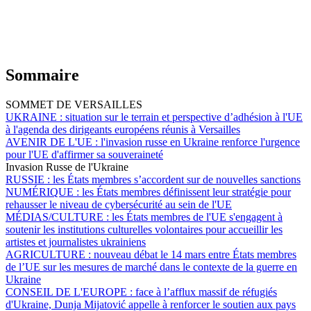
Sommaire
SOMMET DE VERSAILLES
UKRAINE :
situation sur le terrain et perspective d’adhésion à l'UE
à l'agenda des dirigeants européens réunis à Versailles
AVENIR DE L'UE :
l'invasion russe en Ukraine renforce l'urgence
pour l'UE d'affirmer sa souveraineté
Invasion Russe de l'Ukraine
RUSSIE :
les États membres s’accordent sur de nouvelles sanctions
NUMÉRIQUE :
les États membres définissent leur stratégie pour
rehausser le niveau de cybersécurité au sein de l'UE
MÉDIAS/CULTURE :
les États membres de l'UE s'engagent à
soutenir les institutions culturelles volontaires pour accueillir les
artistes et journalistes ukrainiens
AGRICULTURE :
nouveau débat le 14 mars entre États membres
de l’UE sur les mesures de marché dans le contexte de la guerre en
Ukraine
CONSEIL DE L'EUROPE :
face à l’afflux massif de réfugiés
d'Ukraine, Dunja Mijatović appelle à renforcer le soutien aux pays