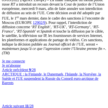
russe
RT
a introduit un recours devant la Cour de justice de l’Union
européenne, mercredi 9 mars, afin de faire annuler son interdiction
de diffusion au sein de l’UE. Cette décision avait été adoptée par
er
l'UE, le 1
mars dernier, dans le cadre des sanctions à l’encontre de
Moscou (EUROPE
12902/9
). Pour rappel, l’interdiction de
diffusion concerne
‘
RT English
’, ‘
RT-UK
’, ‘
RT-Germany
’, ‘
RT-
France
’, ‘
RT-Spanish
’ et
Sputnik
et touche la diffusion par le câble,
le satellite, la télévision sur IP, les fournisseurs de services Internet,
les plateformes et applications de partage de vidéos. Ces sanctions,
indique la décision publiée au
Journal officiel de l’UE
, seront «
maintenues jusqu’à ce que l’agression contre l’Ukraine prenne fin
».
(TM)
Je me connecte
Je m'abonne
Article précédent
9
/28
ARCTIQUE :
la Finlande, le Danemark, l'Islande, la Norvège, la
Suède et l'UE suspendent la Russie du Conseil euro-arctique de
Barents
Article suivant
11
/28