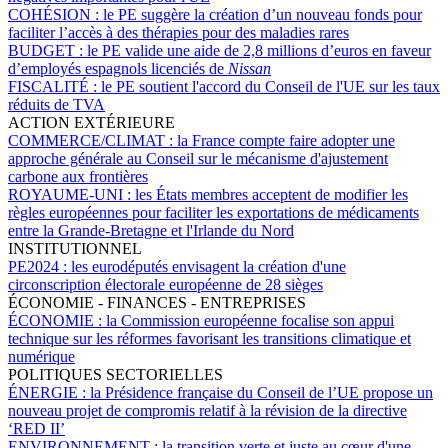
COHÉSION :
le PE suggère la création d’un nouveau fonds pour
faciliter l’accès à des thérapies pour des maladies rares
BUDGET :
le PE valide une aide de 2,8 millions d’euros en faveur
d’employés espagnols licenciés de
Nissan
FISCALITÉ :
le PE soutient l'accord du Conseil de l'UE sur les taux
réduits de TVA
ACTION EXTÉRIEURE
COMMERCE/CLIMAT :
la France compte faire adopter une
approche générale au Conseil sur le mécanisme d'ajustement
carbone aux frontières
ROYAUME-UNI :
les États membres acceptent de modifier les
règles européennes pour faciliter les exportations de médicaments
entre la Grande-Bretagne et l'Irlande du Nord
INSTITUTIONNEL
PE2024 :
les eurodéputés envisagent la création d'une
circonscription électorale européenne de 28 sièges
ÉCONOMIE - FINANCES - ENTREPRISES
ÉCONOMIE :
la Commission européenne focalise son appui
technique sur les réformes favorisant les transitions climatique et
numérique
POLITIQUES SECTORIELLES
ÉNERGIE :
la Présidence française du Conseil de l’UE propose un
nouveau projet de compromis relatif à la révision de la directive
‘RED II’
ENVIRONNEMENT :
la transition verte et juste au cœur d'une