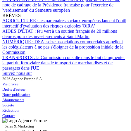
note de cadrage de la Présidence française pour l'exercice de
'verdissement' du Semestre européen
BRÈVES
AGRICULTURE :
les partenaires sociaux européens lancent l'outil
interactif d'évaluation des risques agricoles 'OiRA'
AIDES D'ÉTAT :
feu vert à un soutien français de 20 millions
d'euros pour des investissements à Saint-Martin
NUMÉRIQUE :
DSA, seize associations commerciales appellent
les colégislateurs à ne pas s'éloigner de la proposition initiale de la
Commission
TRANSPORTS :
la Commission consulte dans le but d'augmenter
la part du ferroviaire dans le transport de marchandises et de
passagers dans l'UE
Suivez-nous sur
2026 Agence Europe S.A.
Vie privée
Droits d'auteur
Notre publication
Abonnements
Société
Rédaction
Contact
Sales & Marketing