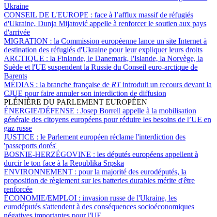
Ukraine
CONSEIL DE L'EUROPE :
face à l’afflux massif de réfugiés
d'Ukraine, Dunja Mijatović appelle à renforcer le soutien aux pays
d'arrivée
MIGRATION :
la Commission européenne lance un site Internet à
destination des réfugiés d'Ukraine pour leur expliquer leurs droits
ARCTIQUE :
la Finlande, le Danemark, l'Islande, la Norvège, la
Suède et l'UE suspendent la Russie du Conseil euro-arctique de
Barents
MÉDIAS :
la branche française de
RT
introduit un recours devant la
CJUE pour faire annuler son interdiction de diffusion
PLÉNIÈRE DU PARLEMENT EUROPÉEN
ÉNERGIE/DÉFENSE :
Josep Borrell appelle à la mobilisation
générale des citoyens européens pour réduire les besoins de l’UE en
gaz russe
JUSTICE :
le Parlement européen réclame l'interdiction des
'passeports dorés'
BOSNIE-HERZÉGOVINE :
les députés européens appellent à
durcir le ton face à la Republika Srpska
ENVIRONNEMENT :
pour la majorité des eurodéputés, la
proposition de règlement sur les batteries durables mérite d'être
renforcée
ÉCONOMIE/EMPLOI :
invasion russe de l'Ukraine, les
eurodéputés s'attendent à des conséquences socioéconomiques
négatives importantes pour l'UE