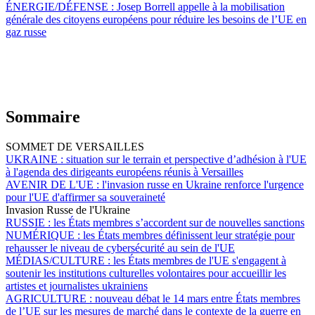
ÉNERGIE/DÉFENSE :
Josep Borrell appelle à la mobilisation
générale des citoyens européens pour réduire les besoins de l’UE en
gaz russe
Sommaire
SOMMET DE VERSAILLES
UKRAINE :
situation sur le terrain et perspective d’adhésion à l'UE
à l'agenda des dirigeants européens réunis à Versailles
AVENIR DE L'UE :
l'invasion russe en Ukraine renforce l'urgence
pour l'UE d'affirmer sa souveraineté
Invasion Russe de l'Ukraine
RUSSIE :
les États membres s’accordent sur de nouvelles sanctions
NUMÉRIQUE :
les États membres définissent leur stratégie pour
rehausser le niveau de cybersécurité au sein de l'UE
MÉDIAS/CULTURE :
les États membres de l'UE s'engagent à
soutenir les institutions culturelles volontaires pour accueillir les
artistes et journalistes ukrainiens
AGRICULTURE :
nouveau débat le 14 mars entre États membres
de l’UE sur les mesures de marché dans le contexte de la guerre en