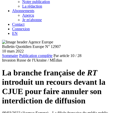
Notre publication
La rédaction
Abonnements
Aperçu
Je m'abonne
Contact
Connexion
EN
Bulletin Quotidien Europe N° 12907
10 mars 2022
Sommaire
Publication complète
Par article
10
/ 28
Invasion Russe de l'Ukraine /
MÉdias
La branche française de
RT
introduit un recours devant la
CJUE pour faire annuler son
interdiction de diffusion
09/03/2022 (Agence Europe)
–
La filiale française du média public