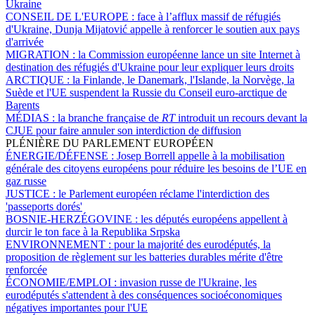
Ukraine
CONSEIL DE L'EUROPE :
face à l’afflux massif de réfugiés
d'Ukraine, Dunja Mijatović appelle à renforcer le soutien aux pays
d'arrivée
MIGRATION :
la Commission européenne lance un site Internet à
destination des réfugiés d'Ukraine pour leur expliquer leurs droits
ARCTIQUE :
la Finlande, le Danemark, l'Islande, la Norvège, la
Suède et l'UE suspendent la Russie du Conseil euro-arctique de
Barents
MÉDIAS :
la branche française de
RT
introduit un recours devant la
CJUE pour faire annuler son interdiction de diffusion
PLÉNIÈRE DU PARLEMENT EUROPÉEN
ÉNERGIE/DÉFENSE :
Josep Borrell appelle à la mobilisation
générale des citoyens européens pour réduire les besoins de l’UE en
gaz russe
JUSTICE :
le Parlement européen réclame l'interdiction des
'passeports dorés'
BOSNIE-HERZÉGOVINE :
les députés européens appellent à
durcir le ton face à la Republika Srpska
ENVIRONNEMENT :
pour la majorité des eurodéputés, la
proposition de règlement sur les batteries durables mérite d'être
renforcée
ÉCONOMIE/EMPLOI :
invasion russe de l'Ukraine, les
eurodéputés s'attendent à des conséquences socioéconomiques
négatives importantes pour l'UE