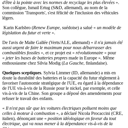
d'être à la pointe avec les normes de recyclage les plus élevées
».
Son collègue, Ismail Ertug (S&D, allemand), au nom de la
commission 'Transports', s'est félicité de l'inclusion des véhicules
légers.
Karin Karlsbro (
Renew Europe
, suédoise) a salué «
un modèle de
législation du futur et verte
».
De l'avis de Malte Gallée (Verts/ALE, allemand) «
il n'a jamais été
aussi urgent de faire le maximum pour nous débarrasser des
combustibles fossiles
», et ce projet est «
révolutionnaire
» pour
«
jeter les bases de batteries propres
made in Europe »
.
Même
enthousiasme chez Silvia Modig (
La Gauche
, finlandaise).
Quelques sceptiques
. Sylvia Limmer (ID, allemande) a mis en
doute la durabilité des batteries et la capacité du futur règlement à
favoriser l'autonomie stratégique de l'UE, eu égard à la dépendance
de l'UE vis-à-vis de la Russie pour le nickel, par exemple, et celle
vis-à-vis de la Chine. Son groupe a déposé des amendements pour
refuser le travail des enfants.
«
Il n'est pas sûr que les voitures électriques polluent moins que
celles à moteur à combustion
», a déclaré Nicola Procaccini (CRE,
italien), dénonçant une «
position idéologique en faveur du tout
électrique, qui va nous mener à la dépendance vis-à-vis de la