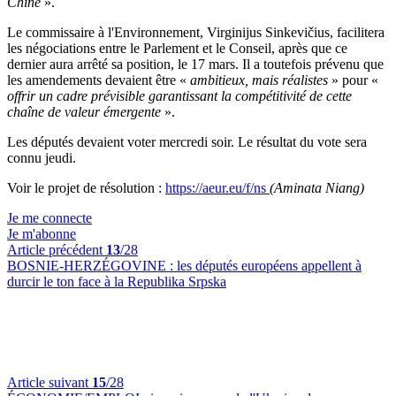
Chine
».
Le commissaire à l'Environnement, Virginijus Sinkevičius, facilitera
les négociations entre le Parlement et le Conseil, après que ce
dernier aura arrêté sa position, le 17 mars. Il a toutefois prévenu que
les amendements devaient être «
ambitieux, mais réalistes
» pour «
offrir un cadre prévisible garantissant la compétitivité de cette
chaîne de valeur émergente
».
Les députés devaient voter mercredi soir. Le résultat du vote sera
connu jeudi.
Voir le projet de résolution :
https://aeur.eu/f/ns
(Aminata Niang)
Je me connecte
Je m'abonne
Article précédent
13
/28
BOSNIE-HERZÉGOVINE :
les députés européens appellent à
durcir le ton face à la Republika Srpska
Article suivant
15
/28