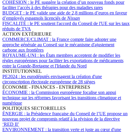
COHÉSION :
le PE suggère la création d’un nouveau fonds pour
faciliter l’accès à des thérapies pour des maladies rares
BUDGET :
le PE valide une aide de 2,8 millions d’euros en faveur
d’employés espagnols licenciés de
Nissan
FISCALITÉ :
le PE soutient l'accord du Conseil de l'UE sur les taux
réduits de TVA
ACTION EXTÉRIEURE
COMMERCE/CLIMAT :
la France compte faire adopter une
approche générale au Conseil sur le mécanisme d'ajustement
carbone aux frontières
ROYAUME-UNI :
les États membres acceptent de modifier les
règles européennes pour faciliter les exportations de médicaments
entre la Grande-Bretagne et l'Irlande du Nord
INSTITUTIONNEL
PE2024 :
les eurodéputés envisagent la création d'une
circonscription électorale européenne de 28 sièges
ÉCONOMIE - FINANCES - ENTREPRISES
ÉCONOMIE :
la Commission européenne focalise son appui
technique sur les réformes favorisant les transitions climatique et
numérique
POLITIQUES SECTORIELLES
ÉNERGIE :
la Présidence française du Conseil de l’UE propose un
nouveau projet de compromis relatif à la révision de la directive
‘RED II’
ENVIRONNEMENT :
la transition verte et juste au cœur d'une