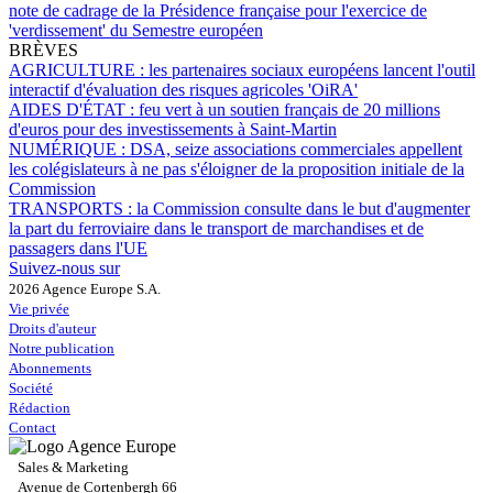
note de cadrage de la Présidence française pour l'exercice de
'verdissement' du Semestre européen
BRÈVES
AGRICULTURE :
les partenaires sociaux européens lancent l'outil
interactif d'évaluation des risques agricoles 'OiRA'
AIDES D'ÉTAT :
feu vert à un soutien français de 20 millions
d'euros pour des investissements à Saint-Martin
NUMÉRIQUE :
DSA, seize associations commerciales appellent
les colégislateurs à ne pas s'éloigner de la proposition initiale de la
Commission
TRANSPORTS :
la Commission consulte dans le but d'augmenter
la part du ferroviaire dans le transport de marchandises et de
passagers dans l'UE
Suivez-nous sur
2026 Agence Europe S.A.
Vie privée
Droits d'auteur
Notre publication
Abonnements
Société
Rédaction
Contact
Sales & Marketing
Avenue de Cortenbergh 66