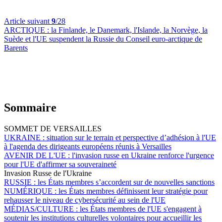
Article suivant
9
/28
ARCTIQUE :
la Finlande, le Danemark, l'Islande, la Norvège, la
Suède et l'UE suspendent la Russie du Conseil euro-arctique de
Barents
Sommaire
SOMMET DE VERSAILLES
UKRAINE :
situation sur le terrain et perspective d’adhésion à l'UE
à l'agenda des dirigeants européens réunis à Versailles
AVENIR DE L'UE :
l'invasion russe en Ukraine renforce l'urgence
pour l'UE d'affirmer sa souveraineté
Invasion Russe de l'Ukraine
RUSSIE :
les États membres s’accordent sur de nouvelles sanctions
NUMÉRIQUE :
les États membres définissent leur stratégie pour
rehausser le niveau de cybersécurité au sein de l'UE
MÉDIAS/CULTURE :
les États membres de l'UE s'engagent à
soutenir les institutions culturelles volontaires pour accueillir les