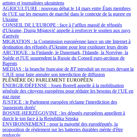
artistes et journalistes ukrainiens
AGRICULTURE :
nouveau débat le 14 mars entre États membres
de l’UE sur les mesures de marché dans le contexte de la guerre en
Ukraine
CONSEIL DE L'EUROPE :
face à l’afflux massif de réfugiés
d'Ukraine, Dunja Mijatović appelle à renforcer le soutien aux pays
d'arrivée
MIGRATION :
la Commission européenne lance un site Internet à
destination des réfugiés d'Ukraine pour leur expliquer leurs droits
ARCTIQUE :
la Finlande, le Danemark, l'Islande, la Norvège, la
Suède et l'UE suspendent la Russie du Conseil euro-arctique de
Barents
MÉDIAS :
la branche française de
RT
introduit un recours devant la
CJUE pour faire annuler son interdiction de diffusion
PLÉNIÈRE DU PARLEMENT EUROPÉEN
ÉNERGIE/DÉFENSE :
Josep Borrell appelle à la mobilisation
générale des citoyens européens pour réduire les besoins de l’UE en
gaz russe
JUSTICE :
le Parlement européen réclame l'interdiction des
'passeports dorés'
BOSNIE-HERZÉGOVINE :
les députés européens appellent à
durcir le ton face à la Republika Srpska
ENVIRONNEMENT :
pour la majorité des eurodéputés, la
proposition de règlement sur les batteries durables mérite d'être
renforcée