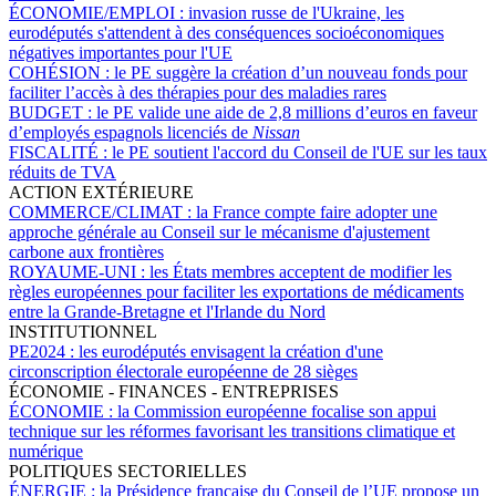
ÉCONOMIE/EMPLOI :
invasion russe de l'Ukraine, les
eurodéputés s'attendent à des conséquences socioéconomiques
négatives importantes pour l'UE
COHÉSION :
le PE suggère la création d’un nouveau fonds pour
faciliter l’accès à des thérapies pour des maladies rares
BUDGET :
le PE valide une aide de 2,8 millions d’euros en faveur
d’employés espagnols licenciés de
Nissan
FISCALITÉ :
le PE soutient l'accord du Conseil de l'UE sur les taux
réduits de TVA
ACTION EXTÉRIEURE
COMMERCE/CLIMAT :
la France compte faire adopter une
approche générale au Conseil sur le mécanisme d'ajustement
carbone aux frontières
ROYAUME-UNI :
les États membres acceptent de modifier les
règles européennes pour faciliter les exportations de médicaments
entre la Grande-Bretagne et l'Irlande du Nord
INSTITUTIONNEL
PE2024 :
les eurodéputés envisagent la création d'une
circonscription électorale européenne de 28 sièges
ÉCONOMIE - FINANCES - ENTREPRISES
ÉCONOMIE :
la Commission européenne focalise son appui
technique sur les réformes favorisant les transitions climatique et
numérique
POLITIQUES SECTORIELLES
ÉNERGIE :
la Présidence française du Conseil de l’UE propose un