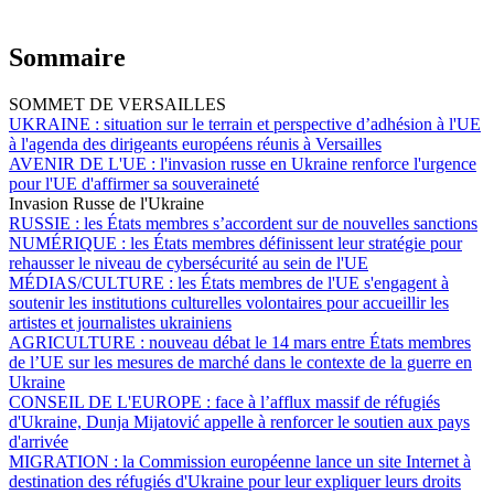
Sommaire
SOMMET DE VERSAILLES
UKRAINE :
situation sur le terrain et perspective d’adhésion à l'UE
à l'agenda des dirigeants européens réunis à Versailles
AVENIR DE L'UE :
l'invasion russe en Ukraine renforce l'urgence
pour l'UE d'affirmer sa souveraineté
Invasion Russe de l'Ukraine
RUSSIE :
les États membres s’accordent sur de nouvelles sanctions
NUMÉRIQUE :
les États membres définissent leur stratégie pour
rehausser le niveau de cybersécurité au sein de l'UE
MÉDIAS/CULTURE :
les États membres de l'UE s'engagent à
soutenir les institutions culturelles volontaires pour accueillir les
artistes et journalistes ukrainiens
AGRICULTURE :
nouveau débat le 14 mars entre États membres
de l’UE sur les mesures de marché dans le contexte de la guerre en
Ukraine
CONSEIL DE L'EUROPE :
face à l’afflux massif de réfugiés
d'Ukraine, Dunja Mijatović appelle à renforcer le soutien aux pays
d'arrivée
MIGRATION :
la Commission européenne lance un site Internet à
destination des réfugiés d'Ukraine pour leur expliquer leurs droits