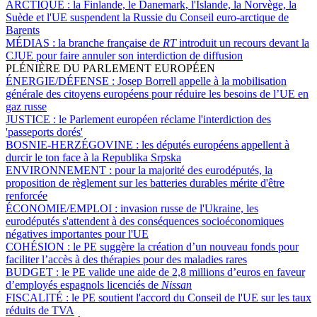
ARCTIQUE :
la Finlande, le Danemark, l'Islande, la Norvège, la
Suède et l'UE suspendent la Russie du Conseil euro-arctique de
Barents
MÉDIAS :
la branche française de
RT
introduit un recours devant la
CJUE pour faire annuler son interdiction de diffusion
PLÉNIÈRE DU PARLEMENT EUROPÉEN
ÉNERGIE/DÉFENSE :
Josep Borrell appelle à la mobilisation
générale des citoyens européens pour réduire les besoins de l’UE en
gaz russe
JUSTICE :
le Parlement européen réclame l'interdiction des
'passeports dorés'
BOSNIE-HERZÉGOVINE :
les députés européens appellent à
durcir le ton face à la Republika Srpska
ENVIRONNEMENT :
pour la majorité des eurodéputés, la
proposition de règlement sur les batteries durables mérite d'être
renforcée
ÉCONOMIE/EMPLOI :
invasion russe de l'Ukraine, les
eurodéputés s'attendent à des conséquences socioéconomiques
négatives importantes pour l'UE
COHÉSION :
le PE suggère la création d’un nouveau fonds pour
faciliter l’accès à des thérapies pour des maladies rares
BUDGET :
le PE valide une aide de 2,8 millions d’euros en faveur
d’employés espagnols licenciés de
Nissan
FISCALITÉ :
le PE soutient l'accord du Conseil de l'UE sur les taux
réduits de TVA