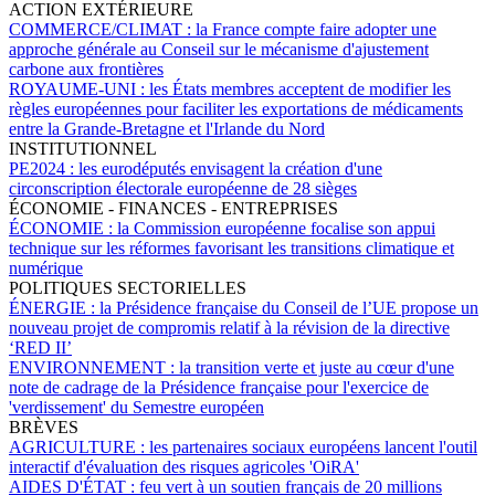
ACTION EXTÉRIEURE
COMMERCE/CLIMAT :
la France compte faire adopter une
approche générale au Conseil sur le mécanisme d'ajustement
carbone aux frontières
ROYAUME-UNI :
les États membres acceptent de modifier les
règles européennes pour faciliter les exportations de médicaments
entre la Grande-Bretagne et l'Irlande du Nord
INSTITUTIONNEL
PE2024 :
les eurodéputés envisagent la création d'une
circonscription électorale européenne de 28 sièges
ÉCONOMIE - FINANCES - ENTREPRISES
ÉCONOMIE :
la Commission européenne focalise son appui
technique sur les réformes favorisant les transitions climatique et
numérique
POLITIQUES SECTORIELLES
ÉNERGIE :
la Présidence française du Conseil de l’UE propose un
nouveau projet de compromis relatif à la révision de la directive
‘RED II’
ENVIRONNEMENT :
la transition verte et juste au cœur d'une
note de cadrage de la Présidence française pour l'exercice de
'verdissement' du Semestre européen
BRÈVES
AGRICULTURE :
les partenaires sociaux européens lancent l'outil
interactif d'évaluation des risques agricoles 'OiRA'
AIDES D'ÉTAT :
feu vert à un soutien français de 20 millions