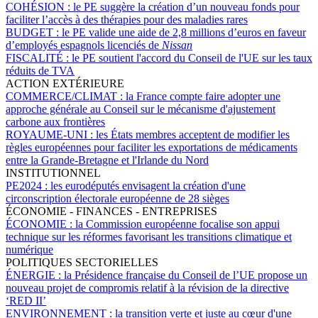
COHÉSION :
le PE suggère la création d’un nouveau fonds pour
faciliter l’accès à des thérapies pour des maladies rares
BUDGET :
le PE valide une aide de 2,8 millions d’euros en faveur
d’employés espagnols licenciés de
Nissan
FISCALITÉ :
le PE soutient l'accord du Conseil de l'UE sur les taux
réduits de TVA
ACTION EXTÉRIEURE
COMMERCE/CLIMAT :
la France compte faire adopter une
approche générale au Conseil sur le mécanisme d'ajustement
carbone aux frontières
ROYAUME-UNI :
les États membres acceptent de modifier les
règles européennes pour faciliter les exportations de médicaments
entre la Grande-Bretagne et l'Irlande du Nord
INSTITUTIONNEL
PE2024 :
les eurodéputés envisagent la création d'une
circonscription électorale européenne de 28 sièges
ÉCONOMIE - FINANCES - ENTREPRISES
ÉCONOMIE :
la Commission européenne focalise son appui
technique sur les réformes favorisant les transitions climatique et
numérique
POLITIQUES SECTORIELLES
ÉNERGIE :
la Présidence française du Conseil de l’UE propose un
nouveau projet de compromis relatif à la révision de la directive
‘RED II’
ENVIRONNEMENT :
la transition verte et juste au cœur d'une