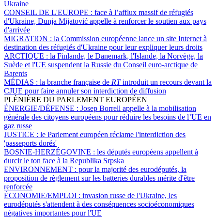
Ukraine
CONSEIL DE L'EUROPE :
face à l’afflux massif de réfugiés
d'Ukraine, Dunja Mijatović appelle à renforcer le soutien aux pays
d'arrivée
MIGRATION :
la Commission européenne lance un site Internet à
destination des réfugiés d'Ukraine pour leur expliquer leurs droits
ARCTIQUE :
la Finlande, le Danemark, l'Islande, la Norvège, la
Suède et l'UE suspendent la Russie du Conseil euro-arctique de
Barents
MÉDIAS :
la branche française de
RT
introduit un recours devant la
CJUE pour faire annuler son interdiction de diffusion
PLÉNIÈRE DU PARLEMENT EUROPÉEN
ÉNERGIE/DÉFENSE :
Josep Borrell appelle à la mobilisation
générale des citoyens européens pour réduire les besoins de l’UE en
gaz russe
JUSTICE :
le Parlement européen réclame l'interdiction des
'passeports dorés'
BOSNIE-HERZÉGOVINE :
les députés européens appellent à
durcir le ton face à la Republika Srpska
ENVIRONNEMENT :
pour la majorité des eurodéputés, la
proposition de règlement sur les batteries durables mérite d'être
renforcée
ÉCONOMIE/EMPLOI :
invasion russe de l'Ukraine, les
eurodéputés s'attendent à des conséquences socioéconomiques
négatives importantes pour l'UE