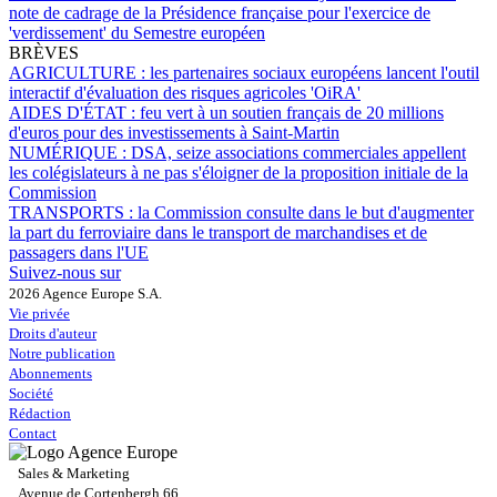
note de cadrage de la Présidence française pour l'exercice de
'verdissement' du Semestre européen
BRÈVES
AGRICULTURE :
les partenaires sociaux européens lancent l'outil
interactif d'évaluation des risques agricoles 'OiRA'
AIDES D'ÉTAT :
feu vert à un soutien français de 20 millions
d'euros pour des investissements à Saint-Martin
NUMÉRIQUE :
DSA, seize associations commerciales appellent
les colégislateurs à ne pas s'éloigner de la proposition initiale de la
Commission
TRANSPORTS :
la Commission consulte dans le but d'augmenter
la part du ferroviaire dans le transport de marchandises et de
passagers dans l'UE
Suivez-nous sur
2026 Agence Europe S.A.
Vie privée
Droits d'auteur
Notre publication
Abonnements
Société
Rédaction
Contact
Sales & Marketing
Avenue de Cortenbergh 66