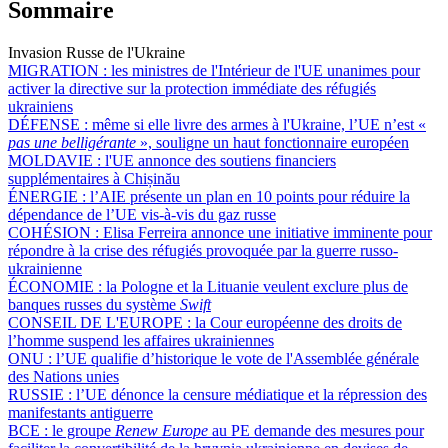
Sommaire
Invasion Russe de l'Ukraine
MIGRATION :
les ministres de l'Intérieur de l'UE unanimes pour
activer la directive sur la protection immédiate des réfugiés
ukrainiens
DÉFENSE :
même si elle livre des armes à l'Ukraine, l’UE n’est «
pas une belligérante
», souligne un haut fonctionnaire européen
MOLDAVIE :
l'UE annonce des soutiens financiers
supplémentaires à Chișinău
ÉNERGIE :
l’AIE présente un plan en 10 points pour réduire la
dépendance de l’UE vis-à-vis du gaz russe
COHÉSION :
Elisa Ferreira annonce une initiative imminente pour
répondre à la crise des réfugiés provoquée par la guerre russo-
ukrainienne
ÉCONOMIE :
la Pologne et la Lituanie veulent exclure plus de
banques russes du système
Swift
CONSEIL DE L'EUROPE :
la Cour européenne des droits de
l’homme suspend les affaires ukrainiennes
ONU :
l’UE qualifie d’historique le vote de l'Assemblée générale
des Nations unies
RUSSIE :
l’UE dénonce la censure médiatique et la répression des
manifestants antiguerre
BCE :
le groupe
Renew Europe
au PE demande des mesures pour