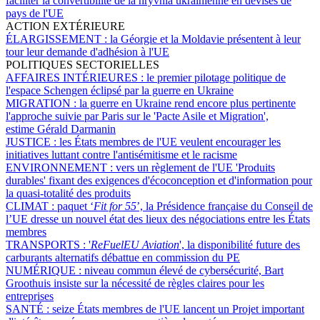
faciliter la convertibilité de la hryvnia ukrainienne en devises de
pays de l'UE
ACTION EXTÉRIEURE
ÉLARGISSEMENT :
la Géorgie et la Moldavie présentent à leur
tour leur demande d'adhésion à l'UE
POLITIQUES SECTORIELLES
AFFAIRES INTÉRIEURES :
le premier pilotage politique de
l'espace Schengen éclipsé par la guerre en Ukraine
MIGRATION :
la guerre en Ukraine rend encore plus pertinente
l'approche suivie par Paris sur le 'Pacte Asile et Migration',
estime Gérald Darmanin
JUSTICE :
les États membres de l'UE veulent encourager les
initiatives luttant contre l'antisémitisme et le racisme
ENVIRONNEMENT :
vers un règlement de l'UE 'Produits
durables' fixant des exigences d'écoconception et d'information pour
la quasi-totalité des produits
CLIMAT :
paquet ‘
Fit for 55
’, la Présidence française du Conseil de
l’UE dresse un nouvel état des lieux des négociations entre les États
membres
TRANSPORTS :
'
ReFuelEU Aviation
', la disponibilité future des
carburants alternatifs débattue en commission du PE
NUMÉRIQUE :
niveau commun élevé de cybersécurité, Bart
Groothuis insiste sur la nécessité de règles claires pour les
entreprises
SANTÉ :
seize États membres de l'UE lancent un Projet important