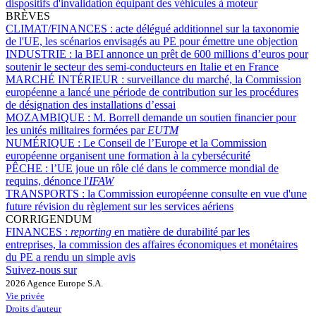
dispositifs d'invalidation équipant des véhicules à moteur
BRÈVES
CLIMAT/FINANCES :
acte délégué additionnel sur la taxonomie
de l'UE, les scénarios envisagés au PE pour émettre une objection
INDUSTRIE :
la BEI annonce un prêt de 600 millions d’euros pour
soutenir le secteur des semi-conducteurs en Italie et en France
MARCHÉ INTÉRIEUR :
surveillance du marché, la Commission
européenne a lancé une période de contribution sur les procédures
de désignation des installations d’essai
MOZAMBIQUE :
M. Borrell demande un soutien financier pour
les unités militaires formées par
EUTM
NUMÉRIQUE :
Le Conseil de l’Europe et la Commission
européenne organisent une formation à la cybersécurité
PÊCHE :
l’UE joue un rôle clé dans le commerce mondial de
requins, dénonce l'
IFAW
TRANSPORTS :
la Commission européenne consulte en vue d'une
future révision du règlement sur les services aériens
CORRIGENDUM
FINANCES :
reporting
en matière de durabilité par les
entreprises, la commission des affaires économiques et monétaires
du PE a rendu un simple avis
Suivez-nous sur
2026 Agence Europe S.A.
Vie privée
Droits d'auteur