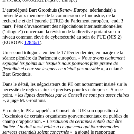
L’eurodéputé Bart Groothuis (
Renew Europe
, néerlandais) a
présenté aux membres de la commission de l’industrie, de la
recherche et de l’énergie (ITRE) du Parlement européen, jeudi 3
mars, l’état d’avancement des négociations interinstitutionnelles
(‘trilogue’) concernant la révision de la directive portant sur un
niveau commun élevé de cybersécurité au sein de l’UE (NIS 2)
(EUROPE
12846/1
).
Un second trilogue a eu lieu le 17 février dernier, en marge de la
séance plénière du Parlement européen. «
Nous avons clairement
expliqué les points sur lesquels nous pouvions faire preuve de
flexibilité et ceux sur lesquels ce n’était pas possible
», a entamé
Bart Groothuis.
Dans le détail, les négociateurs du PE ont notamment insisté sur la
nécessité de règles claires et précises pour les entreprises. Sur ce
point, «
les lignes dessinées par le Conseil ne sont pas assez claires
», a jugé M. Groothuis.
En outre, le PE a rappelé au Conseil de l'UE son opposition à
l’exclusion de certains organismes gouvernementaux ou publics du
champ d’application. «
L’exclusion de certaines entités doit être
limitée. On doit aussi veiller à ce que ceux qui fournissent des
services essentiels soient concernés
», a ajouté le rapporteur.