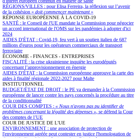
d'intérêt européen commun en matière de santé
RÉGIONS/VILLES :
pour Elisa Ferreira, la réflexion sur l’avenir
de la cohésion «
doit commencer maintenant
»
RÉPONSE EUROPÉENNE À LA COVID-19
SANTÉ :
le Conseil de l'UE mandate la Commission pour négocier
un accord international de l'OMS sur les pandémies à adopter d'ici
2024
AIDES D'ÉTAT :
Covid-19, feu vert à un soutien italien de 687
millions d'euros pour les opérateurs commerciaux de transport
ferroviaire
ÉCONOMIE - FINANCES - ENTREPRISES
FISCALITÉ :
la crise ukrainienne inquiète les eurodéputés
concernant l’approvisionnement en énergie
AIDES D'ÉTAT :
la Commission européenne approuve la carte des
aides à finalité régionale 2022-2027 pour Malte
INSTITUTIONNEL
BUDGET/ÉTAT DE DROIT :
le PE va demander à la Commission
européenne de lancer contre les pays concernés la procédure au titre
de la conditionnalité
COUR DES COMPTES :
« Nous n'avons pas pu identifier de
problèmes concernant la légalité des dépenses »
, se défend la Cour
des comptes de l’UE
COUR DE JUSTICE DE L'UE
ENVIRONNEMENT :
une association de protection de
l'environnement agréée peut contester en justice l'homologation de