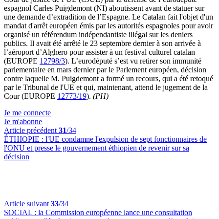
espagnol Carles Puigdemont (NI) aboutissent avant de statuer sur
une demande d’extradition de l’Espagne. Le Catalan fait l'objet d'un
mandat d'arrêt européen émis par les autorités espagnoles pour avoir
organisé un référendum indépendantiste illégal sur les deniers
publics. Il avait été arrêté le 23 septembre dernier à son arrivée à
l’aéroport d’Alghero pour assister à un festival culturel catalan
(EUROPE
12798/3
). L’eurodéputé s’est vu retirer son immunité
parlementaire en mars dernier par le Parlement européen, décision
contre laquelle M. Puigdemont a formé un recours, qui a été retoqué
par le Tribunal de l'UE et qui, maintenant, attend le jugement de la
Cour (EUROPE
12773/19
).
(PH)
Je me connecte
Je m'abonne
Article précédent
31
/34
ÉTHIOPIE :
l'UE condamne l'expulsion de sept fonctionnaires de
l'ONU et presse le gouvernement éthiopien de revenir sur sa
décision
Article suivant
33
/34
SOCIAL :
la Commission européenne lance une consultation