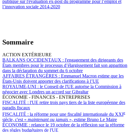
publique sur l'évaluation ex-post du programme pour l’emploi et
l’innovation sociale 2014-2020
Sommaire
ACTION EXTÉRIEURE
BALKANS OCCIDENTAUX :
l'engagement des dirigeants des
États membres pour le processus d’élargissement fait son apparition
dans la déclaration du sommet du 6 octobre
AFFAIRES ÉTRANGÈRES :
Emmanuel Macron estime que les
États-Unis doivent apporter des clarifications à l’UE
ROYAUME-UNI :
le Conseil de l'UE autorise la Commission à
négocier avec Londres un accord sur Gibraltar
ÉCONOMIE - FINANCES - ENTREPRISES
FISCALITÉ :
l'UE retire trois pays tiers de la liste européenne des
paradis fiscaux
e
FISCALITÉ :
la réforme pour une fiscalité internationale du XXI
siècle, c'est «
maintenant ou jamais
», estime Bruno Le Maire
ÉCONOMIE :
relance le 19 octobre de la réflexion sur la réforme
des règles budgétaires de l'UE