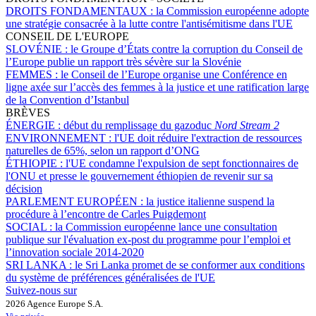
DROITS FONDAMENTAUX :
la Commission européenne adopte
une stratégie consacrée à la lutte contre l'antisémitisme dans l'UE
CONSEIL DE L'EUROPE
SLOVÉNIE :
le Groupe d’États contre la corruption du Conseil de
l’Europe publie un rapport très sévère sur la Slovénie
FEMMES :
le Conseil de l’Europe organise une Conférence en
ligne axée sur l’accès des femmes à la justice et une ratification large
de la Convention d’Istanbul
BRÈVES
ÉNERGIE :
début du remplissage du gazoduc
Nord Stream 2
ENVIRONNEMENT :
l'UE doit réduire l'extraction de ressources
naturelles de 65%, selon un rapport d’ONG
ÉTHIOPIE :
l'UE condamne l'expulsion de sept fonctionnaires de
l'ONU et presse le gouvernement éthiopien de revenir sur sa
décision
PARLEMENT EUROPÉEN :
la justice italienne suspend la
procédure à l’encontre de Carles Puigdemont
SOCIAL :
la Commission européenne lance une consultation
publique sur l'évaluation ex-post du programme pour l’emploi et
l’innovation sociale 2014-2020
SRI LANKA :
le Sri Lanka promet de se conformer aux conditions
du système de préférences généralisées de l'UE
Suivez-nous sur
2026 Agence Europe S.A.