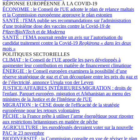
RÉPONSE EUROPÉENNE À LA COVID-19
ÉCONOMIE :
le Conseil de l'UE adopte le plan de relance maltais
et la Commission européenne approuve le plan estonien
SANTÉ :
l'EMA publie ses recommandations sur l'administration
d'une troisième dose des vaccins contre la Covid-19 de
Pfizer/BioNTech
et de
Moderna
SANTÉ :
l’EMA pourrait rendre un avis sur l’autorisation du
candidat traitement contre la Covid-19
Regkirona « dans les deux
mois »
POLITIQUES SECTORIELLES
CLIMAT :
le Conseil de l’UE appelle les pays développés à
augmenter leur contribution en matière de financement climatique
ÉNERGIE :
le Conseil européen examinera la possibilité d’une
réserve stratégique de gaz et d’un découplage entre les prix du gaz et
de l’électricité, annonce Ursula von der Leyen
JUSTICE/AFFAIRES INTÉRIEURES/MIGRATION :
droits de
l'enfant, Parquet européen, migration et Afghanistan au menu des
ministres de la Justice et de l'Intérieur de l'UE
MIGRATION :
le CESE doute de l'efficacité de la stratégie
européenne pour les retours volontaires
PÊCHE :
la France prête à utiliser l’arme énergétique pour riposter
aux restrictions britanniques en matière de pêche
AGRICULTURE :
les eurodéputés devraient voter sur la nouvelle
PAC le 23 novembre
BIODIVERSITÉ :
la Commission consulte en vue de réviser le plan