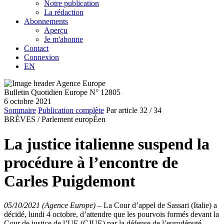
Notre publication
La rédaction
Abonnements
Aperçu
Je m'abonne
Contact
Connexion
EN
Bulletin Quotidien Europe N° 12805
6 octobre 2021
Sommaire
Publication complète
Par article
32
/ 34
BRÈVES /
Parlement europÉen
La justice italienne suspend la
procédure à l’encontre de
Carles Puigdemont
05/10/2021 (Agence Europe)
–
La Cour d’appel de Sassari (Italie) a
décidé, lundi 4 octobre, d’attendre que les pourvois formés devant la
Cour de justice de l’UE (CJUE) par la défense de l’eurodéputé