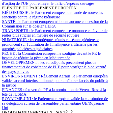
d’action de l’UE pour enrayer le trafic d’espèces sauvages
PLÉNIÈRE DU PARLEMENT EUROPÉEN
BIÉLORUSSIE :
le Parlement européen demande de nouvelles
sanctions contre le régime biélorusse
SANTÉ :
le Parlement européen n'obtient aucune concession de la
Commission sur le dossier HERA
TRANSPORTS :
le Parlement européen se prononce en faveur de
règles plus strictes en matière de sécurité routière
NUMÉRIQUE :
les eurodéputés réunis en séance plénière se
prononcent sur l'utilisation de l'intelligence artificielle par les
autorités policières et judiciaires
PÊCHE :
la Commission européenne souligne devant le PE le
besoin de réduire la pêche en Méditerranée
DÉVELOPPEMENT :
les eurodéputés préconisent plus de
financement et de cohérence de l'UE pour protéger la biodiversité
des pays pauvres
ENVIRONNEMENT :
Règlement Aarhus, le Parlement européen
valide l'accord interinstitutionnel pour améliorer l'accès du public à
la justice
FINANCES :
feu vert du PE à la nomination de Verena Ross à la
tête de l'ESMA
ROYAUME-UNI :
le Parlement européen valide la constitution de
sa délégation au sein de l'assemblée parlementaire UE/Royaume-
Uni
DROITS FONDAMENTAUX - SOCIÉTÉ