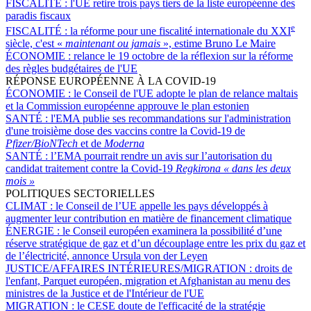
FISCALITÉ :
l'UE retire trois pays tiers de la liste européenne des
paradis fiscaux
e
FISCALITÉ :
la réforme pour une fiscalité internationale du XXI
siècle, c'est «
maintenant ou jamais
», estime Bruno Le Maire
ÉCONOMIE :
relance le 19 octobre de la réflexion sur la réforme
des règles budgétaires de l'UE
RÉPONSE EUROPÉENNE À LA COVID-19
ÉCONOMIE :
le Conseil de l'UE adopte le plan de relance maltais
et la Commission européenne approuve le plan estonien
SANTÉ :
l'EMA publie ses recommandations sur l'administration
d'une troisième dose des vaccins contre la Covid-19 de
Pfizer/BioNTech
et de
Moderna
SANTÉ :
l’EMA pourrait rendre un avis sur l’autorisation du
candidat traitement contre la Covid-19
Regkirona « dans les deux
mois »
POLITIQUES SECTORIELLES
CLIMAT :
le Conseil de l’UE appelle les pays développés à
augmenter leur contribution en matière de financement climatique
ÉNERGIE :
le Conseil européen examinera la possibilité d’une
réserve stratégique de gaz et d’un découplage entre les prix du gaz et
de l’électricité, annonce Ursula von der Leyen
JUSTICE/AFFAIRES INTÉRIEURES/MIGRATION :
droits de
l'enfant, Parquet européen, migration et Afghanistan au menu des
ministres de la Justice et de l'Intérieur de l'UE
MIGRATION :
le CESE doute de l'efficacité de la stratégie