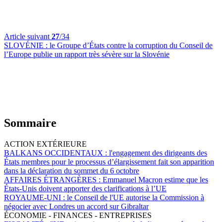
Article suivant
27
/34
SLOVÉNIE :
le Groupe d’États contre la corruption du Conseil de
l’Europe publie un rapport très sévère sur la Slovénie
Sommaire
ACTION EXTÉRIEURE
BALKANS OCCIDENTAUX :
l'engagement des dirigeants des
États membres pour le processus d’élargissement fait son apparition
dans la déclaration du sommet du 6 octobre
AFFAIRES ÉTRANGÈRES :
Emmanuel Macron estime que les
États-Unis doivent apporter des clarifications à l’UE
ROYAUME-UNI :
le Conseil de l'UE autorise la Commission à
négocier avec Londres un accord sur Gibraltar
ÉCONOMIE - FINANCES - ENTREPRISES