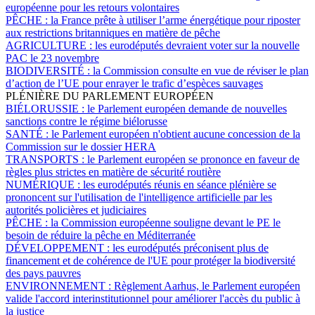
européenne pour les retours volontaires
PÊCHE :
la France prête à utiliser l’arme énergétique pour riposter
aux restrictions britanniques en matière de pêche
AGRICULTURE :
les eurodéputés devraient voter sur la nouvelle
PAC le 23 novembre
BIODIVERSITÉ :
la Commission consulte en vue de réviser le plan
d’action de l’UE pour enrayer le trafic d’espèces sauvages
PLÉNIÈRE DU PARLEMENT EUROPÉEN
BIÉLORUSSIE :
le Parlement européen demande de nouvelles
sanctions contre le régime biélorusse
SANTÉ :
le Parlement européen n'obtient aucune concession de la
Commission sur le dossier HERA
TRANSPORTS :
le Parlement européen se prononce en faveur de
règles plus strictes en matière de sécurité routière
NUMÉRIQUE :
les eurodéputés réunis en séance plénière se
prononcent sur l'utilisation de l'intelligence artificielle par les
autorités policières et judiciaires
PÊCHE :
la Commission européenne souligne devant le PE le
besoin de réduire la pêche en Méditerranée
DÉVELOPPEMENT :
les eurodéputés préconisent plus de
financement et de cohérence de l'UE pour protéger la biodiversité
des pays pauvres
ENVIRONNEMENT :
Règlement Aarhus, le Parlement européen
valide l'accord interinstitutionnel pour améliorer l'accès du public à
la justice