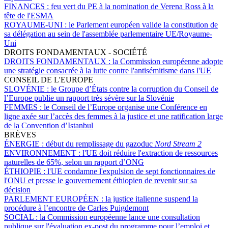
FINANCES :
feu vert du PE à la nomination de Verena Ross à la
tête de l'ESMA
ROYAUME-UNI :
le Parlement européen valide la constitution de
sa délégation au sein de l'assemblée parlementaire UE/Royaume-
Uni
DROITS FONDAMENTAUX - SOCIÉTÉ
DROITS FONDAMENTAUX :
la Commission européenne adopte
une stratégie consacrée à la lutte contre l'antisémitisme dans l'UE
CONSEIL DE L'EUROPE
SLOVÉNIE :
le Groupe d’États contre la corruption du Conseil de
l’Europe publie un rapport très sévère sur la Slovénie
FEMMES :
le Conseil de l’Europe organise une Conférence en
ligne axée sur l’accès des femmes à la justice et une ratification large
de la Convention d’Istanbul
BRÈVES
ÉNERGIE :
début du remplissage du gazoduc
Nord Stream 2
ENVIRONNEMENT :
l'UE doit réduire l'extraction de ressources
naturelles de 65%, selon un rapport d’ONG
ÉTHIOPIE :
l'UE condamne l'expulsion de sept fonctionnaires de
l'ONU et presse le gouvernement éthiopien de revenir sur sa
décision
PARLEMENT EUROPÉEN :
la justice italienne suspend la
procédure à l’encontre de Carles Puigdemont
SOCIAL :
la Commission européenne lance une consultation
publique sur l'évaluation ex-post du programme pour l’emploi et