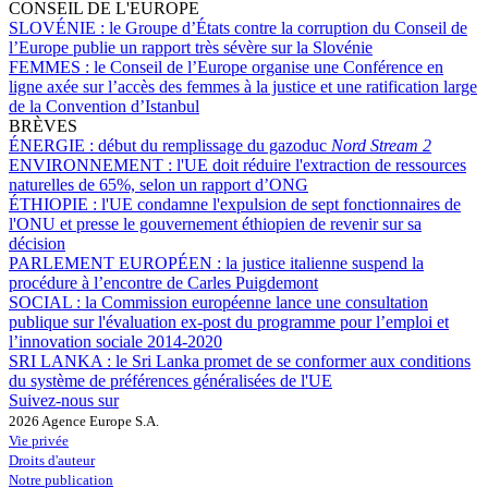
CONSEIL DE L'EUROPE
SLOVÉNIE :
le Groupe d’États contre la corruption du Conseil de
l’Europe publie un rapport très sévère sur la Slovénie
FEMMES :
le Conseil de l’Europe organise une Conférence en
ligne axée sur l’accès des femmes à la justice et une ratification large
de la Convention d’Istanbul
BRÈVES
ÉNERGIE :
début du remplissage du gazoduc
Nord Stream 2
ENVIRONNEMENT :
l'UE doit réduire l'extraction de ressources
naturelles de 65%, selon un rapport d’ONG
ÉTHIOPIE :
l'UE condamne l'expulsion de sept fonctionnaires de
l'ONU et presse le gouvernement éthiopien de revenir sur sa
décision
PARLEMENT EUROPÉEN :
la justice italienne suspend la
procédure à l’encontre de Carles Puigdemont
SOCIAL :
la Commission européenne lance une consultation
publique sur l'évaluation ex-post du programme pour l’emploi et
l’innovation sociale 2014-2020
SRI LANKA :
le Sri Lanka promet de se conformer aux conditions
du système de préférences généralisées de l'UE
Suivez-nous sur
2026 Agence Europe S.A.
Vie privée
Droits d'auteur
Notre publication