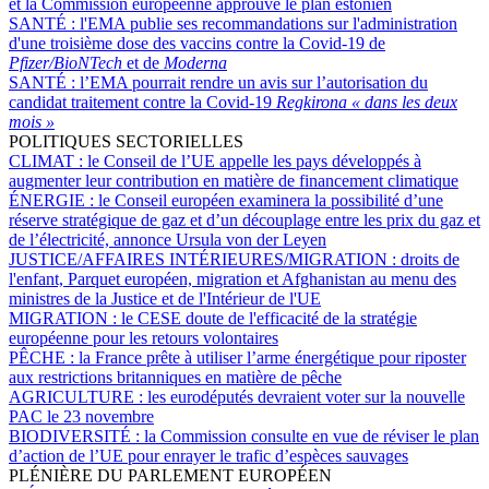
et la Commission européenne approuve le plan estonien
SANTÉ :
l'EMA publie ses recommandations sur l'administration
d'une troisième dose des vaccins contre la Covid-19 de
Pfizer/BioNTech
et de
Moderna
SANTÉ :
l’EMA pourrait rendre un avis sur l’autorisation du
candidat traitement contre la Covid-19
Regkirona « dans les deux
mois »
POLITIQUES SECTORIELLES
CLIMAT :
le Conseil de l’UE appelle les pays développés à
augmenter leur contribution en matière de financement climatique
ÉNERGIE :
le Conseil européen examinera la possibilité d’une
réserve stratégique de gaz et d’un découplage entre les prix du gaz et
de l’électricité, annonce Ursula von der Leyen
JUSTICE/AFFAIRES INTÉRIEURES/MIGRATION :
droits de
l'enfant, Parquet européen, migration et Afghanistan au menu des
ministres de la Justice et de l'Intérieur de l'UE
MIGRATION :
le CESE doute de l'efficacité de la stratégie
européenne pour les retours volontaires
PÊCHE :
la France prête à utiliser l’arme énergétique pour riposter
aux restrictions britanniques en matière de pêche
AGRICULTURE :
les eurodéputés devraient voter sur la nouvelle
PAC le 23 novembre
BIODIVERSITÉ :
la Commission consulte en vue de réviser le plan
d’action de l’UE pour enrayer le trafic d’espèces sauvages
PLÉNIÈRE DU PARLEMENT EUROPÉEN