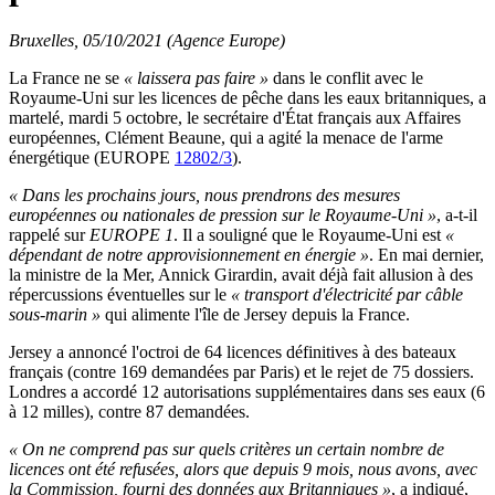
Bruxelles, 05/10/2021 (Agence Europe)
La France ne se
« laissera pas faire »
dans le conflit avec le
Royaume-Uni sur les licences de pêche dans les eaux britanniques, a
martelé, mardi 5 octobre, le secrétaire d'État français aux Affaires
européennes, Clément Beaune, qui a agité la menace de l'arme
énergétique (EUROPE
12802/3
).
« Dans les prochains jours, nous prendrons des mesures
européennes ou nationales de pression sur le Royaume-Uni »
, a-t-il
rappelé sur
EUROPE 1
. Il a souligné que le Royaume-Uni est
«
dépendant de notre approvisionnement en énergie »
. En mai dernier,
la ministre de la Mer, Annick Girardin, avait déjà fait allusion à des
répercussions éventuelles sur le
« transport d'électricité par câble
sous-marin »
qui alimente l'île de Jersey depuis la France.
Jersey a annoncé l'octroi de 64 licences définitives à des bateaux
français (contre 169 demandées par Paris) et le rejet de 75 dossiers.
Londres a accordé 12 autorisations supplémentaires dans ses eaux (6
à 12 milles), contre 87 demandées.
« On ne comprend pas sur quels critères un certain nombre de
licences ont été refusées, alors que depuis 9 mois, nous avons, avec
la Commission, fourni des données aux Britanniques »
, a indiqué,