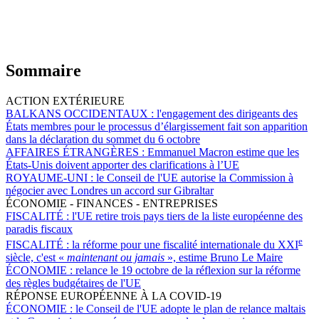
Sommaire
ACTION EXTÉRIEURE
BALKANS OCCIDENTAUX :
l'engagement des dirigeants des
États membres pour le processus d’élargissement fait son apparition
dans la déclaration du sommet du 6 octobre
AFFAIRES ÉTRANGÈRES :
Emmanuel Macron estime que les
États-Unis doivent apporter des clarifications à l’UE
ROYAUME-UNI :
le Conseil de l'UE autorise la Commission à
négocier avec Londres un accord sur Gibraltar
ÉCONOMIE - FINANCES - ENTREPRISES
FISCALITÉ :
l'UE retire trois pays tiers de la liste européenne des
paradis fiscaux
e
FISCALITÉ :
la réforme pour une fiscalité internationale du XXI
siècle, c'est «
maintenant ou jamais
», estime Bruno Le Maire
ÉCONOMIE :
relance le 19 octobre de la réflexion sur la réforme
des règles budgétaires de l'UE
RÉPONSE EUROPÉENNE À LA COVID-19
ÉCONOMIE :
le Conseil de l'UE adopte le plan de relance maltais