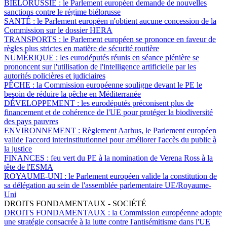
BIÉLORUSSIE :
le Parlement européen demande de nouvelles
sanctions contre le régime biélorusse
SANTÉ :
le Parlement européen n'obtient aucune concession de la
Commission sur le dossier HERA
TRANSPORTS :
le Parlement européen se prononce en faveur de
règles plus strictes en matière de sécurité routière
NUMÉRIQUE :
les eurodéputés réunis en séance plénière se
prononcent sur l'utilisation de l'intelligence artificielle par les
autorités policières et judiciaires
PÊCHE :
la Commission européenne souligne devant le PE le
besoin de réduire la pêche en Méditerranée
DÉVELOPPEMENT :
les eurodéputés préconisent plus de
financement et de cohérence de l'UE pour protéger la biodiversité
des pays pauvres
ENVIRONNEMENT :
Règlement Aarhus, le Parlement européen
valide l'accord interinstitutionnel pour améliorer l'accès du public à
la justice
FINANCES :
feu vert du PE à la nomination de Verena Ross à la
tête de l'ESMA
ROYAUME-UNI :
le Parlement européen valide la constitution de
sa délégation au sein de l'assemblée parlementaire UE/Royaume-
Uni
DROITS FONDAMENTAUX - SOCIÉTÉ
DROITS FONDAMENTAUX :
la Commission européenne adopte
une stratégie consacrée à la lutte contre l'antisémitisme dans l'UE