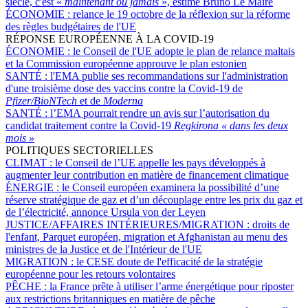
siècle, c'est «
maintenant ou jamais
», estime Bruno Le Maire
ÉCONOMIE :
relance le 19 octobre de la réflexion sur la réforme
des règles budgétaires de l'UE
RÉPONSE EUROPÉENNE À LA COVID-19
ÉCONOMIE :
le Conseil de l'UE adopte le plan de relance maltais
et la Commission européenne approuve le plan estonien
SANTÉ :
l'EMA publie ses recommandations sur l'administration
d'une troisième dose des vaccins contre la Covid-19 de
Pfizer/BioNTech
et de
Moderna
SANTÉ :
l’EMA pourrait rendre un avis sur l’autorisation du
candidat traitement contre la Covid-19
Regkirona « dans les deux
mois »
POLITIQUES SECTORIELLES
CLIMAT :
le Conseil de l’UE appelle les pays développés à
augmenter leur contribution en matière de financement climatique
ÉNERGIE :
le Conseil européen examinera la possibilité d’une
réserve stratégique de gaz et d’un découplage entre les prix du gaz et
de l’électricité, annonce Ursula von der Leyen
JUSTICE/AFFAIRES INTÉRIEURES/MIGRATION :
droits de
l'enfant, Parquet européen, migration et Afghanistan au menu des
ministres de la Justice et de l'Intérieur de l'UE
MIGRATION :
le CESE doute de l'efficacité de la stratégie
européenne pour les retours volontaires
PÊCHE :
la France prête à utiliser l’arme énergétique pour riposter
aux restrictions britanniques en matière de pêche