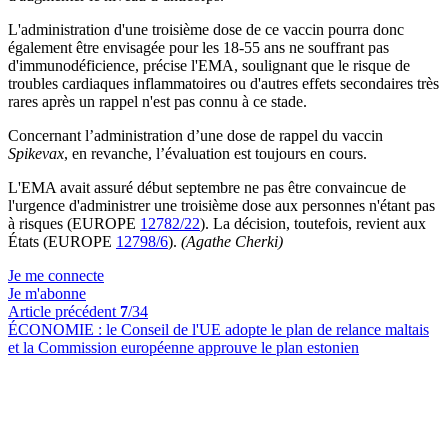
L'administration d'une troisième dose de ce vaccin pourra donc
également être envisagée pour les 18-55 ans ne souffrant pas
d'immunodéficience, précise l'EMA, soulignant que le risque de
troubles cardiaques inflammatoires ou d'autres effets secondaires très
rares après un rappel n'est pas connu à ce stade.
Concernant l’administration d’une dose de rappel du vaccin
Spikevax
, en revanche, l’évaluation est toujours en cours.
L'EMA avait assuré début septembre ne pas être convaincue de
l'urgence d'administrer une troisième dose aux personnes n'étant pas
à risques (EUROPE
12782/22
). La décision, toutefois, revient aux
États (EUROPE
12798/6
).
(Agathe Cherki)
Je me connecte
Je m'abonne
Article précédent
7
/34
ÉCONOMIE :
le Conseil de l'UE adopte le plan de relance maltais
et la Commission européenne approuve le plan estonien