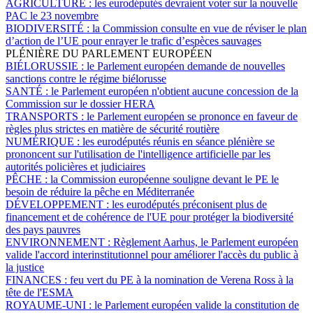
AGRICULTURE :
les eurodéputés devraient voter sur la nouvelle
PAC le 23 novembre
BIODIVERSITÉ :
la Commission consulte en vue de réviser le plan
d’action de l’UE pour enrayer le trafic d’espèces sauvages
PLÉNIÈRE DU PARLEMENT EUROPÉEN
BIÉLORUSSIE :
le Parlement européen demande de nouvelles
sanctions contre le régime biélorusse
SANTÉ :
le Parlement européen n'obtient aucune concession de la
Commission sur le dossier HERA
TRANSPORTS :
le Parlement européen se prononce en faveur de
règles plus strictes en matière de sécurité routière
NUMÉRIQUE :
les eurodéputés réunis en séance plénière se
prononcent sur l'utilisation de l'intelligence artificielle par les
autorités policières et judiciaires
PÊCHE :
la Commission européenne souligne devant le PE le
besoin de réduire la pêche en Méditerranée
DÉVELOPPEMENT :
les eurodéputés préconisent plus de
financement et de cohérence de l'UE pour protéger la biodiversité
des pays pauvres
ENVIRONNEMENT :
Règlement Aarhus, le Parlement européen
valide l'accord interinstitutionnel pour améliorer l'accès du public à
la justice
FINANCES :
feu vert du PE à la nomination de Verena Ross à la
tête de l'ESMA
ROYAUME-UNI :
le Parlement européen valide la constitution de