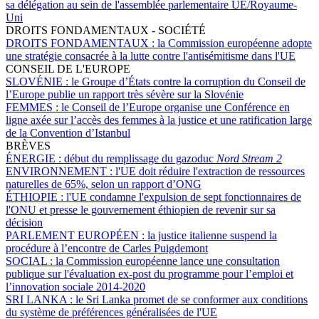
sa délégation au sein de l'assemblée parlementaire UE/Royaume-
Uni
DROITS FONDAMENTAUX - SOCIÉTÉ
DROITS FONDAMENTAUX :
la Commission européenne adopte
une stratégie consacrée à la lutte contre l'antisémitisme dans l'UE
CONSEIL DE L'EUROPE
SLOVÉNIE :
le Groupe d’États contre la corruption du Conseil de
l’Europe publie un rapport très sévère sur la Slovénie
FEMMES :
le Conseil de l’Europe organise une Conférence en
ligne axée sur l’accès des femmes à la justice et une ratification large
de la Convention d’Istanbul
BRÈVES
ÉNERGIE :
début du remplissage du gazoduc
Nord Stream 2
ENVIRONNEMENT :
l'UE doit réduire l'extraction de ressources
naturelles de 65%, selon un rapport d’ONG
ÉTHIOPIE :
l'UE condamne l'expulsion de sept fonctionnaires de
l'ONU et presse le gouvernement éthiopien de revenir sur sa
décision
PARLEMENT EUROPÉEN :
la justice italienne suspend la
procédure à l’encontre de Carles Puigdemont
SOCIAL :
la Commission européenne lance une consultation
publique sur l'évaluation ex-post du programme pour l’emploi et
l’innovation sociale 2014-2020
SRI LANKA :
le Sri Lanka promet de se conformer aux conditions
du système de préférences généralisées de l'UE