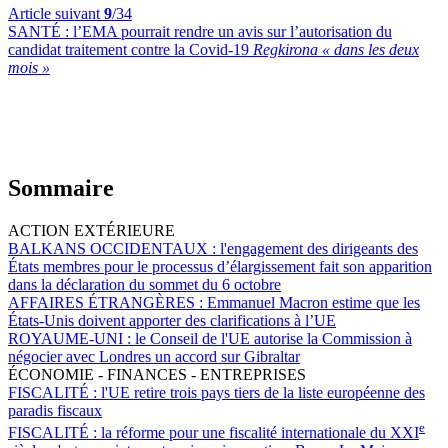
Article suivant
9
/34
SANTÉ :
l’EMA pourrait rendre un avis sur l’autorisation du
candidat traitement contre la Covid-19
Regkirona « dans les deux
mois »
Sommaire
ACTION EXTÉRIEURE
BALKANS OCCIDENTAUX :
l'engagement des dirigeants des
États membres pour le processus d’élargissement fait son apparition
dans la déclaration du sommet du 6 octobre
AFFAIRES ÉTRANGÈRES :
Emmanuel Macron estime que les
États-Unis doivent apporter des clarifications à l’UE
ROYAUME-UNI :
le Conseil de l'UE autorise la Commission à
négocier avec Londres un accord sur Gibraltar
ÉCONOMIE - FINANCES - ENTREPRISES
FISCALITÉ :
l'UE retire trois pays tiers de la liste européenne des
paradis fiscaux
e
FISCALITÉ :
la réforme pour une fiscalité internationale du XXI