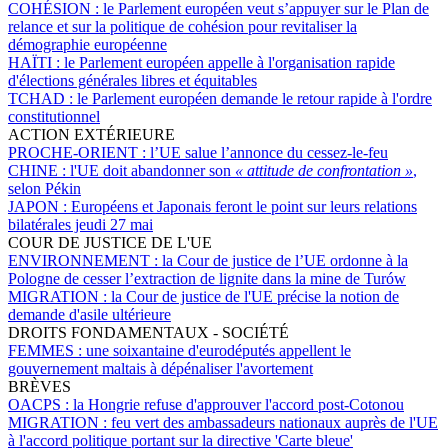
COHÉSION :
le Parlement européen veut s’appuyer sur le Plan de
relance et sur la politique de cohésion pour revitaliser la
démographie européenne
HAÏTI :
le Parlement européen appelle à l'organisation rapide
d'élections générales libres et équitables
TCHAD :
le Parlement européen demande le retour rapide à l'ordre
constitutionnel
ACTION EXTÉRIEURE
PROCHE-ORIENT :
l’UE salue l’annonce du cessez-le-feu
CHINE :
l'UE doit abandonner son
« attitude de confrontation »
,
selon Pékin
JAPON :
Européens et Japonais feront le point sur leurs relations
bilatérales jeudi 27 mai
COUR DE JUSTICE DE L'UE
ENVIRONNEMENT :
la Cour de justice de l’UE ordonne à la
Pologne de cesser l’extraction de lignite dans la mine de Turów
MIGRATION :
la Cour de justice de l'UE précise la notion de
demande d'asile ultérieure
DROITS FONDAMENTAUX - SOCIÉTÉ
FEMMES :
une soixantaine d'eurodéputés appellent le
gouvernement maltais à dépénaliser l'avortement
BRÈVES
OACPS :
la Hongrie refuse d'approuver l'accord post-Cotonou
MIGRATION :
feu vert des ambassadeurs nationaux auprès de l'UE
à l'accord politique portant sur la directive 'Carte bleue'