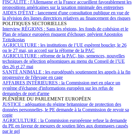
FISCALITÉ :
l'Allemagne et la France accueillent favorablement les
propositions américaines sur la taxation minimale des entreprises
AIDES D'ÉTAT :
lancement d'une consultation publique en vue de
la révision des lignes directrices relatives au financement des risques
POLITIQUES SECTORIELLES
Interview RÉGIONS :
Sans les régions, les fonds de cohésion et le
Plan de relance européen risquent d'échouer, prévient Apostolos
Tzitzikostas
AGRICULTURE :
les institutions de l’UE espèrent boucler, le 26
ou le 27 mai, un accord sur la réforme de la PAC
AGRICULTURE :
réforme de la PAC, bio, semences, nouvelles
techniques de sélection génomiques au menu du Conseil de l’UE
des 26 et 27 mai
SANTÉ ANIMALE :
les eurodéputés soutiennent les appels à la fin
progressive de l'élevage en cage
AFFAIRES INTÉRIEURES :
la Commission met en place un
système d'échange d'informations européen sur les refus de
demandes de port d'arme
PLÉNIÈRE DU PARLEMENT EUROPÉEN
JUSTICE :
adéquation du régime britannique de protection des
données personnelles, le PE demande à la Commission de revoir sa
copie
AGRICULTURE :
la Commission européenne refuse la demande
du PE en faveur de mesures de soutien liées aux dommages causés
par le gel