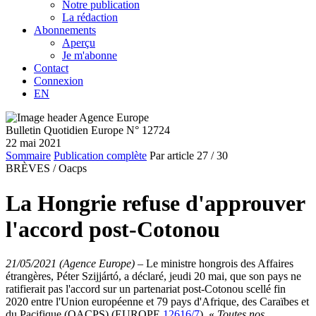
Notre publication
La rédaction
Abonnements
Aperçu
Je m'abonne
Contact
Connexion
EN
Bulletin Quotidien Europe N° 12724
22 mai 2021
Sommaire
Publication complète
Par article
27
/ 30
BRÈVES /
Oacps
La Hongrie refuse d'approuver
l'accord post-Cotonou
21/05/2021 (Agence Europe)
–
Le ministre hongrois des Affaires
étrangères, Péter Szijjártó, a déclaré, jeudi 20 mai, que son pays ne
ratifierait pas l'accord sur un partenariat post-Cotonou scellé fin
2020 entre l'Union européenne et 79 pays d'Afrique, des Caraïbes et
du Pacifique (OACPS) (EUROPE
12616/7
). «
Toutes nos