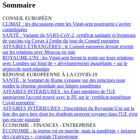
Sommaire
CONSEIL EUROPÉEN
CLIMAT :
les discussions entre les Vingt-sept pourraient s’avérer
compliquées
SANTÉ :
Variants du SARS-CoV-2, certificat sanitaire et livraisons
de vaccins via Covax à l'ordre du jour du Conseil européen
AFFAIRES ÉTRANGÈRES :
le Conseil européen devrait revenir
sur les relations avec Moscou en juin
ROYAUME-UNI :
les Vingt-sept feront le point sur leurs relations
avec Londres sur fond de «
développements inquiétants
» sur le
protocole nord-irlandais
RÉPONSE EUROPÉENNE À LA COVID-19
SANTÉ :
le Sommet de Rome s'engage sur des principes pour
guider la réponse mondiale aux futures pandémies
AFFAIRES INTÉRIEURES :
les États membres de l'UE
approuvent l'accord trouvé avec le PE sur le ‘certificat numérique
Covid européen’
AFFAIRES INTÉRIEURES :
l'inscription du Royaume-Uni sur la
liste des pays tiers dont les résidents peuvent voyager dans l'UE n'est
pas encore garantie
ÉCONOMIE - FINANCES - ENTREPRISES
ÉCONOMIE :
la reprise est en marche, mais la pandémie «
laissera
des cicatrices
», constate l'Eurogroupe