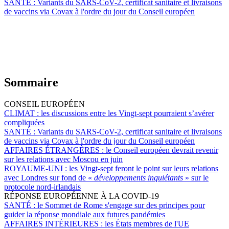
SANTÉ :
Variants du SARS-CoV-2, certificat sanitaire et livraisons
de vaccins via Covax à l'ordre du jour du Conseil européen
Sommaire
CONSEIL EUROPÉEN
CLIMAT :
les discussions entre les Vingt-sept pourraient s’avérer
compliquées
SANTÉ :
Variants du SARS-CoV-2, certificat sanitaire et livraisons
de vaccins via Covax à l'ordre du jour du Conseil européen
AFFAIRES ÉTRANGÈRES :
le Conseil européen devrait revenir
sur les relations avec Moscou en juin
ROYAUME-UNI :
les Vingt-sept feront le point sur leurs relations
avec Londres sur fond de «
développements inquiétants
» sur le
protocole nord-irlandais
RÉPONSE EUROPÉENNE À LA COVID-19
SANTÉ :
le Sommet de Rome s'engage sur des principes pour
guider la réponse mondiale aux futures pandémies
AFFAIRES INTÉRIEURES :
les États membres de l'UE