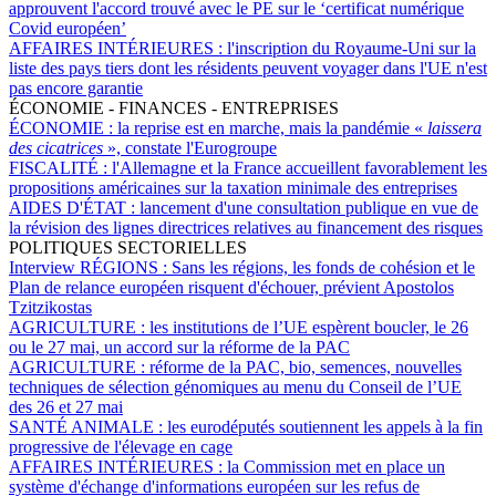
approuvent l'accord trouvé avec le PE sur le ‘certificat numérique
Covid européen’
AFFAIRES INTÉRIEURES :
l'inscription du Royaume-Uni sur la
liste des pays tiers dont les résidents peuvent voyager dans l'UE n'est
pas encore garantie
ÉCONOMIE - FINANCES - ENTREPRISES
ÉCONOMIE :
la reprise est en marche, mais la pandémie «
laissera
des cicatrices
», constate l'Eurogroupe
FISCALITÉ :
l'Allemagne et la France accueillent favorablement les
propositions américaines sur la taxation minimale des entreprises
AIDES D'ÉTAT :
lancement d'une consultation publique en vue de
la révision des lignes directrices relatives au financement des risques
POLITIQUES SECTORIELLES
Interview RÉGIONS :
Sans les régions, les fonds de cohésion et le
Plan de relance européen risquent d'échouer, prévient Apostolos
Tzitzikostas
AGRICULTURE :
les institutions de l’UE espèrent boucler, le 26
ou le 27 mai, un accord sur la réforme de la PAC
AGRICULTURE :
réforme de la PAC, bio, semences, nouvelles
techniques de sélection génomiques au menu du Conseil de l’UE
des 26 et 27 mai
SANTÉ ANIMALE :
les eurodéputés soutiennent les appels à la fin
progressive de l'élevage en cage
AFFAIRES INTÉRIEURES :
la Commission met en place un
système d'échange d'informations européen sur les refus de