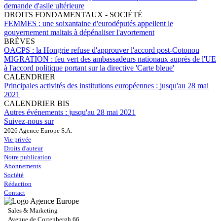
demande d'asile ultérieure
DROITS FONDAMENTAUX - SOCIÉTÉ
FEMMES :
une soixantaine d'eurodéputés appellent le
gouvernement maltais à dépénaliser l'avortement
BRÈVES
OACPS :
la Hongrie refuse d'approuver l'accord post-Cotonou
MIGRATION :
feu vert des ambassadeurs nationaux auprès de l'UE
à l'accord politique portant sur la directive 'Carte bleue'
CALENDRIER
Principales activités des institutions européennes :
jusqu'au 28 mai
2021
CALENDRIER BIS
Autres événements :
jusqu'au 28 mai 2021
Suivez-nous sur
2026 Agence Europe S.A.
Vie privée
Droits d'auteur
Notre publication
Abonnements
Société
Rédaction
Contact
Sales & Marketing
Avenue de Cortenbergh 66