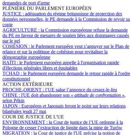
demandes de port d'arme
PLÉNIÈRE DU PARLEMENT EUROPÉEN
JUSTICE :
adéquation du régime britannique de protection des
données personnelles, le PE demande à la Commission de revoir sa
copie
AGRICULTURE :
la Commission européenne refuse la demande
du PE en faveur de mesures de soutien liées aux dommages causés
par le gel
COHÉSION :
le Parlement européen veut s’appuyer sur le Plan de
relance et sur la politique de cohésion pour revitaliser la
démographie européenne
HAÏTI :
le Parlement européen appelle à l'organisation rapide
d'élections générales libres et équitables
TCHAD :
le Parlement européen demande le retour rapide à l'ordre
constitutionnel
ACTION EXTÉRIEURE
PROCHE-ORIENT :
l’UE salue l’annonce du cessez-le-feu
CHINE :
l'UE doit abandonner son
« attitude de confrontation »
,
selon Pékin
JAPON :
Européens et Japonais feront le point sur leurs relations
bilatérales jeudi 27 mai
COUR DE JUSTICE DE L'UE
ENVIRONNEMENT :
la Cour de justice de l’UE ordonne à la
Pologne de cesser l’extraction de lignite dans la mine de Turów
MIGRATION :
la Cour de justice de l'UE précise la notion de