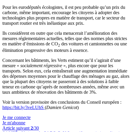
Pour les eurodéputés écologistes, il est peu probable qu’un prix du
carbone, même important, encourage les citoyens à adopter des
technologies plus propres en matière de transport, car le secteur du
transport routier est très inélastique aux prix.
Ils considèrent en outre que cela menacerait l’amélioration des
mesures réglementaires actuelles, telles que des normes plus strictes
en matière d’émissions de CO
des voitures et camionnettes ou une
2
élimination progressive des moteurs à essence.
Concernant les bâtiments, les Verts estiment qu’il s’agirait d’une
mesure «
socialement régressive
», plus encore que pour les
transports. Selon eux, cela entraînerait une augmentation immédiate
des dépenses moyennes pour le chauffage des ménages au gaz, alors
que la plupart des citoyens ne passeront à des solutions à faible
teneur en carbone qu’après de nombreuses années, même avec un
taux ambitieux de rénovation des bâtiments de 3%.
Voir la version provisoire des conclusions du Conseil européen :
https://bit.ly/3veLUhS
(
Damien Genicot
)
Je me connecte
Je m'abonne
Article suivant
2
/30