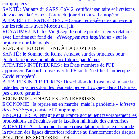
compliquées
SANTÉ :
Variants du SARS-CoV-2, certificat sanitaire et livraisons
de vaccins via Covax à l'ordre du jour du Conseil européen
AFFAIRES ÉTRANGÈRES :
le Conseil européen devrait revenir
sur les relations avec Moscou en juin
ROYAUME-UNI :
les Vingt-sept feront le point sur leurs relations
avec Londres sur fond de «
développements inquiétants
» sur le
protocole nord-irlandais
RÉPONSE EUROPÉENNE À LA COVID-19
SANTÉ :
le Sommet de Rome s'engage sur des principes pour
guider la réponse mondiale aux futures pandémies
AFFAIRES INTÉRIEURES :
les États membres de l'UE
approuvent l'accord trouvé avec le PE sur le ‘certificat numérique
Covid européen’
AFFAIRES INTÉRIEURES :
l'inscription du Royaume-Uni sur la
liste des pays tiers dont les résidents peuvent voyager dans l'UE n'est
pas encore garantie
ÉCONOMIE - FINANCES - ENTREPRISES
ÉCONOMIE :
la reprise est en marche, mais la pandémie «
laissera
des cicatrices
», constate l'Eurogroupe
FISCALITÉ :
l'Allemagne et la France accueillent favorablement les
propositions américaines sur la taxation minimale des entreprises
AIDES D'ÉTAT :
lancement d'une consultation publique en vue de
la révision des lignes directrices relatives au financement des risques
POLITIQUES SECTORIELLES