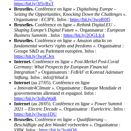
https://bit.ly/3f5vBxT
Bruxelles.
Conférence en ligne
« Digitalising Europe –
Seizing the Opportunities, Knocking Down the Challenges »
.
Organisateur :
ECIPE
. Infos :
https://bit.ly/3wpR0I5
Bruxelles.
Conférence en ligne
« Rethink Digital.EU –
Shaping Europe’s Digital Future »
. Organisateur :
European
Business Summits
. Infos :
https://bit.ly/2QGLIc4
Bruxelles.
Conférence en ligne
« Amazon attacks on
fundamental workers’ rights and freedoms »
. Organisateur :
Groupe S&D au Parlement européen. Infos :
https://bit.ly/3wpCJex
Internet.
Conférence en ligne
« Post-Merkel Post-Covid
Germany: What Prospects for European Financial
Integration? »
Organisateurs :
FeBAF
et
Konrad Adenauer
Stiftung
. Infos : info@febaf.it
Internet
(au 27/05). Conférence en ligne
« Innovate4Climate »
. Organisateur : Banque Mondiale et
gouvernements allemand et espagnol. Infos :
https://bit.ly/3oBuWaR
Internet
(au 28/05). Conférence en ligne
« Power Summit
2021 – Electric Decade »
. Organisateur :
Eurelectric
. Infos :
https://bit.ly/3wqo1DU
Bruxelles.
Conférence en ligne
« Qualifizierung –
Beschäftigte auf den Wandel vorbereiten »
. Organisateur :
VBW
. Infos :
https://bit.ly/3vahOfj