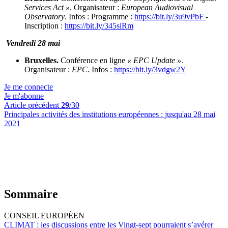
Services Act »
. Organisateur :
European Audiovisual
Observatory
. Infos : Programme :
https://bit.ly/3u9vPbF
-
Inscription :
https://bit.ly/345siRm
Vendredi 28 mai
Bruxelles.
Conférence en ligne
« EPC Update »
.
Organisateur :
EPC
. Infos :
https://bit.ly/3vdgw2Y
Je me connecte
Je m'abonne
Article précédent
29
/30
Principales activités des institutions européennes :
jusqu'au 28 mai
2021
Sommaire
CONSEIL EUROPÉEN
CLIMAT :
les discussions entre les Vingt-sept pourraient s’avérer