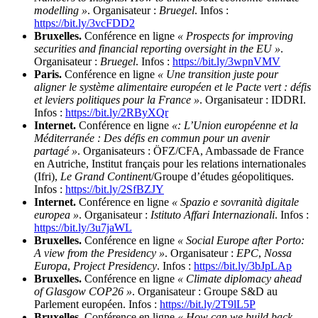
modelling »
. Organisateur :
Bruegel
. Infos :
https://bit.ly/3vcFDD2
Bruxelles.
Conférence en ligne
« Prospects for improving
securities and financial reporting oversight in the EU »
.
Organisateur :
Bruegel
. Infos :
https://bit.ly/3wpnVMV
Paris.
Conférence en ligne
« Une transition juste pour
aligner le système alimentaire européen et le Pacte vert : défis
et leviers politiques pour la France »
. Organisateur : IDDRI.
Infos :
https://bit.ly/2RByXQr
Internet.
Conférence en ligne
«: L’Union européenne et la
Méditerranée : Des défis en commun pour un avenir
partagé »
. Organisateurs : ÖFZ/CFA, Ambassade de France
en Autriche, Institut français pour les relations internationales
(Ifri),
Le Grand Continen
t/Groupe d’études géopolitiques.
Infos :
https://bit.ly/2SfBZJY
Internet.
Conférence en ligne
« Spazio e sovranità digitale
europea »
. Organisateur :
Istituto Affari Internazionali
. Infos :
https://bit.ly/3u7jaWL
Bruxelles.
Conférence en ligne
« Social Europe after Porto:
A view from the Presidency »
. Organisateur :
EPC
,
Nossa
Europa
,
Project Presidency
. Infos :
https://bit.ly/3bJpLAp
Bruxelles.
Conférence en ligne
« Climate diplomacy ahead
of Glasgow COP26 »
. Organisateur : Groupe S&D au
Parlement européen. Infos :
https://bit.ly/2T9lL5P
Bruxelles.
Conférence en ligne
« How can we build back