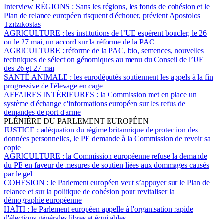
Interview RÉGIONS :
Sans les régions, les fonds de cohésion et le
Plan de relance européen risquent d'échouer, prévient Apostolos
Tzitzikostas
AGRICULTURE :
les institutions de l’UE espèrent boucler, le 26
ou le 27 mai, un accord sur la réforme de la PAC
AGRICULTURE :
réforme de la PAC, bio, semences, nouvelles
techniques de sélection génomiques au menu du Conseil de l’UE
des 26 et 27 mai
SANTÉ ANIMALE :
les eurodéputés soutiennent les appels à la fin
progressive de l'élevage en cage
AFFAIRES INTÉRIEURES :
la Commission met en place un
système d'échange d'informations européen sur les refus de
demandes de port d'arme
PLÉNIÈRE DU PARLEMENT EUROPÉEN
JUSTICE :
adéquation du régime britannique de protection des
données personnelles, le PE demande à la Commission de revoir sa
copie
AGRICULTURE :
la Commission européenne refuse la demande
du PE en faveur de mesures de soutien liées aux dommages causés
par le gel
COHÉSION :
le Parlement européen veut s’appuyer sur le Plan de
relance et sur la politique de cohésion pour revitaliser la
démographie européenne
HAÏTI :
le Parlement européen appelle à l'organisation rapide
d'élections générales libres et équitables