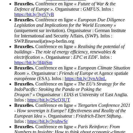
Bruxelles.
Conférence en ligne
« Future of War & the
Defence of Europe »
. Organisateur :
GMFUS
. Infos :
https://bit.ly/3yr57yB
Bruxelles.
Conférence en ligne
« European Due Diligence
Legislation and Implications for the World Economy »
(uniquement sur invitation). Organisateur : German Institute
for International and Security Affairs, (SWP). Infos :
SWP.Bruessel(at)swp-berlin.org
Bruxelles.
Conférence en ligne
« Realising the potential of
buildings - The role of energy efficiency, renewables &
electrification »
. Organisateur :
EPC
et
EDF
. Infos :
https://bit.ly/3f4ijSm
Bruxelles.
Conférence en ligne
« European Climate Situation
Room »
. Organisateur :
Friends of Europe
et Agence spatiale
européenne (ESA). Infos :
https://bit.ly/3ynA0nL
Bruxelles.
Conférence en ligne
« The EU’s Strategy for the
IndoPacific: Stroking the Panda or Poking the
Dragon? »
Organisateur :
EIAS
et University of East Anglia.
Infos :
https://bit.ly/2ScQ3UT
Bruxelles.
Conférence en ligne
« Tiergarten Conference 2021
- How sovereign is Europe? Effectiveness and Reality of the
European Idea »
. Organisateur :
Friedrich-Ebert Stiftung
.
Infos :
https://bit.ly/3yuhwSr
Bruxelles.
Conférence en ligne
« Paris Reinforce: From
Numbers to Insights: How to think about economic-climate