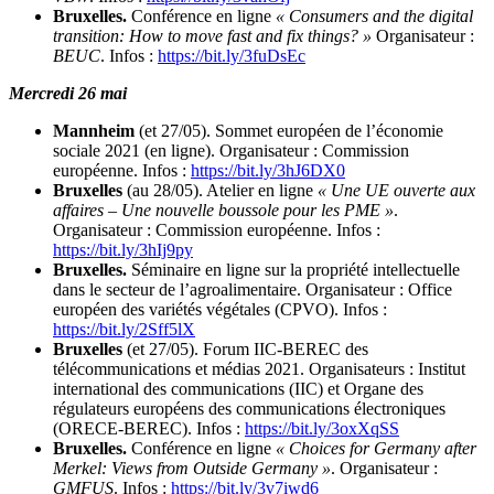
Bruxelles.
Conférence en ligne
« Consumers and the digital
transition: How to move fast and fix things? »
Organisateur :
BEUC
. Infos :
https://bit.ly/3fuDsEc
Mercredi 26 mai
Mannheim
(et 27/05). Sommet européen de l’économie
sociale 2021 (en ligne). Organisateur : Commission
européenne. Infos :
https://bit.ly/3hJ6DX0
Bruxelles
(au 28/05). Atelier en ligne
« Une UE ouverte aux
affaires – Une nouvelle boussole pour les PME »
.
Organisateur : Commission européenne. Infos :
https://bit.ly/3hIj9py
Bruxelles.
Séminaire en ligne sur la propriété intellectuelle
dans le secteur de l’agroalimentaire. Organisateur : Office
européen des variétés végétales (CPVO). Infos :
https://bit.ly/2Sff5lX
Bruxelles
(et 27/05). Forum IIC-BEREC des
télécommunications et médias 2021. Organisateurs : Institut
international des communications (IIC) et Organe des
régulateurs européens des communications électroniques
(ORECE-BEREC). Infos :
https://bit.ly/3oxXqSS
Bruxelles.
Conférence en ligne
« Choices for Germany after
Merkel: Views from Outside Germany »
. Organisateur :
GMFUS
. Infos :
https://bit.ly/3v7iwd6