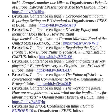
tackle Europe’s number one killer »
. Organisateurs :
Friends
of Europe
,
Edwards Lifesciences
et
MedTech Europe
. Infos :
https://bit.ly/3f4diJw
Bruxelles.
Conférence en ligne
« Corporate Sustainability
Reporting: Setting an EU standard »
. Organisateurs :
CEPS
et
ECMI
. Infos :
https://bit.ly/2SeMAF0
Bruxelles.
Conférence en ligne
« Diversity Equity and
Inclusion: Does the EU Have the Right
Ingredients? »
Organisateur :
German Marshall Fund of the
United States (GMFUS)
. Infos :
https://bit.ly/3v7NWjF
Bruxelles.
Conférence en ligne
« Regulating the Digital
Frontier: How Europe Plans to Tackle AI »
. Organisateur :
GMFUS
. Infos :
https://bit.ly/3f3Dc06
Bruxelles.
Conférence en ligne
« Cities and citizens as key
players for Europe’s recovery »
. Organisateur :
Friends of
Europe
. Infos :
https://bit.ly/3oCLe37
Bruxelles.
Conférence en ligne
« The Future of Work – a
conversation with Commissioner Schmit »
. Organisateur :
Bruegel
. Infos :
https://bit.ly/3va40kP
Bruxelles.
Conférence en ligne
« The work of the future:
How are new jobs created and what are the implications for
labour markets? »
Organisateurs :
Bruegel
et
EU3D
. Infos :
https://bit.ly/346IQIq
Bruxelles
(au 27/05). Conférence en ligne
« Call to
EUROPE 10
»
. Organisateur :
FEPS
. Infos :