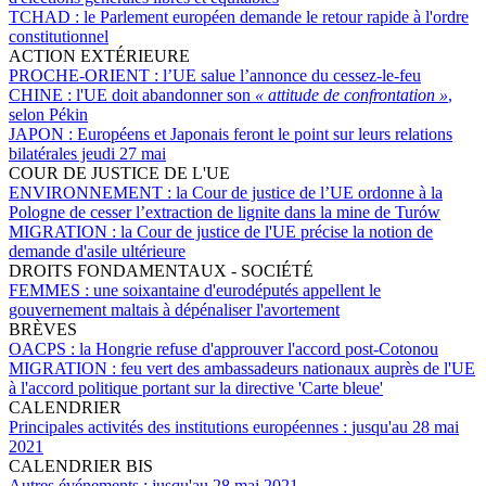
TCHAD :
le Parlement européen demande le retour rapide à l'ordre
constitutionnel
ACTION EXTÉRIEURE
PROCHE-ORIENT :
l’UE salue l’annonce du cessez-le-feu
CHINE :
l'UE doit abandonner son
« attitude de confrontation »
,
selon Pékin
JAPON :
Européens et Japonais feront le point sur leurs relations
bilatérales jeudi 27 mai
COUR DE JUSTICE DE L'UE
ENVIRONNEMENT :
la Cour de justice de l’UE ordonne à la
Pologne de cesser l’extraction de lignite dans la mine de Turów
MIGRATION :
la Cour de justice de l'UE précise la notion de
demande d'asile ultérieure
DROITS FONDAMENTAUX - SOCIÉTÉ
FEMMES :
une soixantaine d'eurodéputés appellent le
gouvernement maltais à dépénaliser l'avortement
BRÈVES
OACPS :
la Hongrie refuse d'approuver l'accord post-Cotonou
MIGRATION :
feu vert des ambassadeurs nationaux auprès de l'UE
à l'accord politique portant sur la directive 'Carte bleue'
CALENDRIER
Principales activités des institutions européennes :
jusqu'au 28 mai
2021
CALENDRIER BIS
Autres événements :
jusqu'au 28 mai 2021