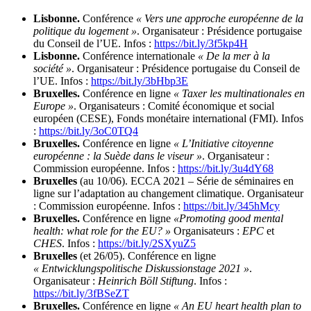
Lisbonne.
Conférence
« Vers une approche européenne de la
politique du logement »
. Organisateur : Présidence portugaise
du Conseil de l’UE. Infos :
https://bit.ly/3f5kp4H
Lisbonne.
Conférence internationale
« De la mer à la
société »
. Organisateur : Présidence portugaise du Conseil de
l’UE. Infos :
https://bit.ly/3bHbp3E
Bruxelles.
Conférence en ligne
« Taxer les multinationales en
Europe »
. Organisateurs : Comité économique et social
européen (CESE), Fonds monétaire international (FMI). Infos
:
https://bit.ly/3oC0TQ4
Bruxelles.
Conférence en ligne
« L’Initiative citoyenne
européenne : la Suède dans le viseur »
. Organisateur :
Commission européenne. Infos :
https://bit.ly/3u4dY68
Bruxelles
(au 10/06). ECCA 2021 – Série de séminaires en
ligne sur l’adaptation au changement climatique. Organisateur
: Commission européenne. Infos :
https://bit.ly/345hMcy
Bruxelles.
Conférence en ligne
«Promoting good mental
health: what role for the EU? »
Organisateurs :
EPC
et
CHES
. Infos :
https://bit.ly/2SXyuZ5
Bruxelles
(et 26/05). Conférence en ligne
« Entwicklungspolitische Diskussionstage 2021 »
.
Organisateur :
Heinrich Böll Stiftung
. Infos :
https://bit.ly/3fBSeZT
Bruxelles.
Conférence en ligne
« An EU heart health plan to