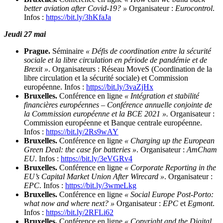
better aviation after Covid-19? »
Organisateur :
Eurocontrol
.
Infos :
https://bit.ly/3hKfaJa
Jeudi 27 mai
Prague.
Séminaire
« Défis de coordination entre la sécurité
sociale et la libre circulation en période de pandémie et de
Brexit »
. Organisateurs : Réseau MoveS (Coordination de la
libre circulation et la sécurité sociale) et Commission
européenne. Infos :
https://bit.ly/3vaZjHx
Bruxelles.
Conférence en ligne
« Intégration et stabilité
financières européennes – Conférence annuelle conjointe de
la Commission européenne et la BCE 2021 ».
Organisateur :
Commission européenne et Banque centrale européenne.
Infos :
https://bit.ly/2Rs9wAY
Bruxelles.
Conférence en ligne
« Charging up the European
Green Deal: the case for batteries »
. Organisateur :
AmCham
EU
. Infos :
https://bit.ly/3eVGRv4
Bruxelles.
Conférence en ligne
« Corporate Reporting in the
EU’s Capital Market Union After Wirecard »
. Organisateur :
EPC
. Infos :
https://bit.ly/3wmeLkg
Bruxelles.
Conférence en ligne
« Social Europe Post-Porto:
what now and where next? »
Organisateur :
EPC
et
Egmont
.
Infos :
https://bit.ly/2RFLi62
Bruxelles.
Conférence en ligne
« Copyright and the Digital