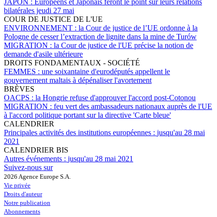
JAPON :
Européens et Japonais feront le point sur leurs relations
bilatérales jeudi 27 mai
COUR DE JUSTICE DE L'UE
ENVIRONNEMENT :
la Cour de justice de l’UE ordonne à la
Pologne de cesser l’extraction de lignite dans la mine de Turów
MIGRATION :
la Cour de justice de l'UE précise la notion de
demande d'asile ultérieure
DROITS FONDAMENTAUX - SOCIÉTÉ
FEMMES :
une soixantaine d'eurodéputés appellent le
gouvernement maltais à dépénaliser l'avortement
BRÈVES
OACPS :
la Hongrie refuse d'approuver l'accord post-Cotonou
MIGRATION :
feu vert des ambassadeurs nationaux auprès de l'UE
à l'accord politique portant sur la directive 'Carte bleue'
CALENDRIER
Principales activités des institutions européennes :
jusqu'au 28 mai
2021
CALENDRIER BIS
Autres événements :
jusqu'au 28 mai 2021
Suivez-nous sur
2026 Agence Europe S.A.
Vie privée
Droits d'auteur
Notre publication
Abonnements