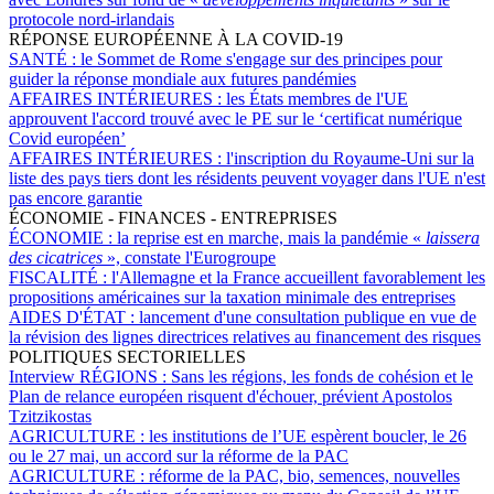
protocole nord-irlandais
RÉPONSE EUROPÉENNE À LA COVID-19
SANTÉ :
le Sommet de Rome s'engage sur des principes pour
guider la réponse mondiale aux futures pandémies
AFFAIRES INTÉRIEURES :
les États membres de l'UE
approuvent l'accord trouvé avec le PE sur le ‘certificat numérique
Covid européen’
AFFAIRES INTÉRIEURES :
l'inscription du Royaume-Uni sur la
liste des pays tiers dont les résidents peuvent voyager dans l'UE n'est
pas encore garantie
ÉCONOMIE - FINANCES - ENTREPRISES
ÉCONOMIE :
la reprise est en marche, mais la pandémie «
laissera
des cicatrices
», constate l'Eurogroupe
FISCALITÉ :
l'Allemagne et la France accueillent favorablement les
propositions américaines sur la taxation minimale des entreprises
AIDES D'ÉTAT :
lancement d'une consultation publique en vue de
la révision des lignes directrices relatives au financement des risques
POLITIQUES SECTORIELLES
Interview RÉGIONS :
Sans les régions, les fonds de cohésion et le
Plan de relance européen risquent d'échouer, prévient Apostolos
Tzitzikostas
AGRICULTURE :
les institutions de l’UE espèrent boucler, le 26
ou le 27 mai, un accord sur la réforme de la PAC
AGRICULTURE :
réforme de la PAC, bio, semences, nouvelles