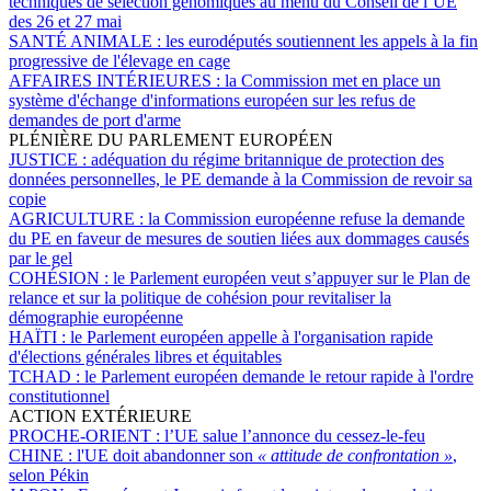
techniques de sélection génomiques au menu du Conseil de l’UE
des 26 et 27 mai
SANTÉ ANIMALE :
les eurodéputés soutiennent les appels à la fin
progressive de l'élevage en cage
AFFAIRES INTÉRIEURES :
la Commission met en place un
système d'échange d'informations européen sur les refus de
demandes de port d'arme
PLÉNIÈRE DU PARLEMENT EUROPÉEN
JUSTICE :
adéquation du régime britannique de protection des
données personnelles, le PE demande à la Commission de revoir sa
copie
AGRICULTURE :
la Commission européenne refuse la demande
du PE en faveur de mesures de soutien liées aux dommages causés
par le gel
COHÉSION :
le Parlement européen veut s’appuyer sur le Plan de
relance et sur la politique de cohésion pour revitaliser la
démographie européenne
HAÏTI :
le Parlement européen appelle à l'organisation rapide
d'élections générales libres et équitables
TCHAD :
le Parlement européen demande le retour rapide à l'ordre
constitutionnel
ACTION EXTÉRIEURE
PROCHE-ORIENT :
l’UE salue l’annonce du cessez-le-feu
CHINE :
l'UE doit abandonner son
« attitude de confrontation »
,
selon Pékin