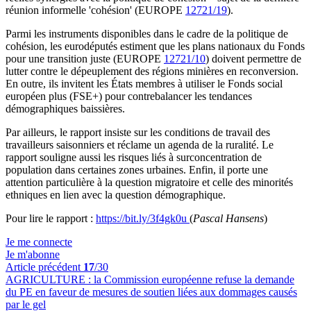
réunion informelle 'cohésion' (EUROPE
12721/19
).
Parmi les instruments disponibles dans le cadre de la politique de
cohésion, les eurodéputés estiment que les plans nationaux du Fonds
pour une transition juste (EUROPE
12721/10
) doivent permettre de
lutter contre le dépeuplement des régions minières en reconversion.
En outre, ils invitent les États membres à utiliser le Fonds social
européen plus (FSE+) pour contrebalancer les tendances
démographiques baissières.
Par ailleurs, le rapport insiste sur les conditions de travail des
travailleurs saisonniers et réclame un agenda de la ruralité. Le
rapport souligne aussi les risques liés à surconcentration de
population dans certaines zones urbaines. Enfin, il porte une
attention particulière à la question migratoire et celle des minorités
ethniques en lien avec la question démographique.
Pour lire le rapport :
https://bit.ly/3f4gk0u
(
Pascal Hansens
)
Je me connecte
Je m'abonne
Article précédent
17
/30
AGRICULTURE :
la Commission européenne refuse la demande
du PE en faveur de mesures de soutien liées aux dommages causés
par le gel