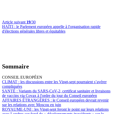
Article suivant
19
/30
HAÏTI :
le Parlement européen appelle à l'organisation rapide
d'élections générales libres et équitables
Sommaire
CONSEIL EUROPÉEN
CLIMAT :
les discussions entre les Vingt-sept pourraient s’avérer
compliquées
SANTÉ :
Variants du SARS-CoV-2, certificat sanitaire et livraisons
de vaccins via Covax à l'ordre du jour du Conseil européen
AFFAIRES ÉTRANGÈRES :
le Conseil européen devrait revenir
sur les relations avec Moscou en juin
ROYAUME-UNI :
les Vingt-sept feront le point sur leurs relations
avec Londres sur fond de «
développements inquiétants
» sur le