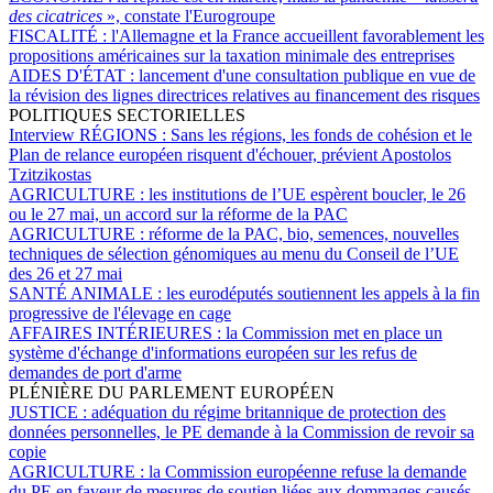
des cicatrices
», constate l'Eurogroupe
FISCALITÉ :
l'Allemagne et la France accueillent favorablement les
propositions américaines sur la taxation minimale des entreprises
AIDES D'ÉTAT :
lancement d'une consultation publique en vue de
la révision des lignes directrices relatives au financement des risques
POLITIQUES SECTORIELLES
Interview RÉGIONS :
Sans les régions, les fonds de cohésion et le
Plan de relance européen risquent d'échouer, prévient Apostolos
Tzitzikostas
AGRICULTURE :
les institutions de l’UE espèrent boucler, le 26
ou le 27 mai, un accord sur la réforme de la PAC
AGRICULTURE :
réforme de la PAC, bio, semences, nouvelles
techniques de sélection génomiques au menu du Conseil de l’UE
des 26 et 27 mai
SANTÉ ANIMALE :
les eurodéputés soutiennent les appels à la fin
progressive de l'élevage en cage
AFFAIRES INTÉRIEURES :
la Commission met en place un
système d'échange d'informations européen sur les refus de
demandes de port d'arme
PLÉNIÈRE DU PARLEMENT EUROPÉEN
JUSTICE :
adéquation du régime britannique de protection des
données personnelles, le PE demande à la Commission de revoir sa
copie
AGRICULTURE :
la Commission européenne refuse la demande
du PE en faveur de mesures de soutien liées aux dommages causés