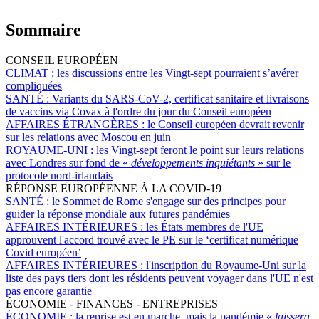
Sommaire
CONSEIL EUROPÉEN
CLIMAT :
les discussions entre les Vingt-sept pourraient s’avérer
compliquées
SANTÉ :
Variants du SARS-CoV-2, certificat sanitaire et livraisons
de vaccins via Covax à l'ordre du jour du Conseil européen
AFFAIRES ÉTRANGÈRES :
le Conseil européen devrait revenir
sur les relations avec Moscou en juin
ROYAUME-UNI :
les Vingt-sept feront le point sur leurs relations
avec Londres sur fond de «
développements inquiétants
» sur le
protocole nord-irlandais
RÉPONSE EUROPÉENNE À LA COVID-19
SANTÉ :
le Sommet de Rome s'engage sur des principes pour
guider la réponse mondiale aux futures pandémies
AFFAIRES INTÉRIEURES :
les États membres de l'UE
approuvent l'accord trouvé avec le PE sur le ‘certificat numérique
Covid européen’
AFFAIRES INTÉRIEURES :
l'inscription du Royaume-Uni sur la
liste des pays tiers dont les résidents peuvent voyager dans l'UE n'est
pas encore garantie
ÉCONOMIE - FINANCES - ENTREPRISES
ÉCONOMIE :
la reprise est en marche, mais la pandémie «
laissera