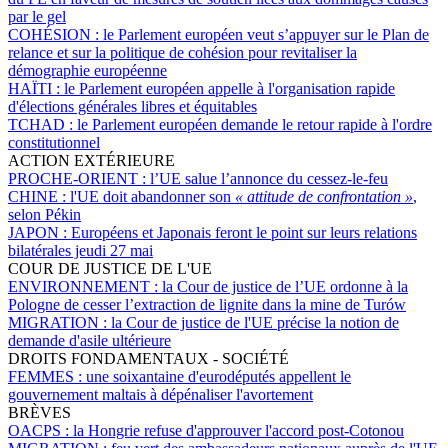
par le gel
COHÉSION :
le Parlement européen veut s’appuyer sur le Plan de
relance et sur la politique de cohésion pour revitaliser la
démographie européenne
HAÏTI :
le Parlement européen appelle à l'organisation rapide
d'élections générales libres et équitables
TCHAD :
le Parlement européen demande le retour rapide à l'ordre
constitutionnel
ACTION EXTÉRIEURE
PROCHE-ORIENT :
l’UE salue l’annonce du cessez-le-feu
CHINE :
l'UE doit abandonner son
« attitude de confrontation »
,
selon Pékin
JAPON :
Européens et Japonais feront le point sur leurs relations
bilatérales jeudi 27 mai
COUR DE JUSTICE DE L'UE
ENVIRONNEMENT :
la Cour de justice de l’UE ordonne à la
Pologne de cesser l’extraction de lignite dans la mine de Turów
MIGRATION :
la Cour de justice de l'UE précise la notion de
demande d'asile ultérieure
DROITS FONDAMENTAUX - SOCIÉTÉ
FEMMES :
une soixantaine d'eurodéputés appellent le
gouvernement maltais à dépénaliser l'avortement
BRÈVES
OACPS :
la Hongrie refuse d'approuver l'accord post-Cotonou