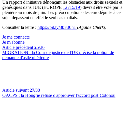
Un rapport d'initiative dénonçant les obstacles aux droits sexuels et
génésiques dans l'UE (EUROPE
12715/19
) devrait être voté par la
plénière au mois de juin. Les préoccupations des eurodéputés à ce
sujet dépassent en effet le seul cas maltais.
Consulter la lettre :
https://bit.ly/3bF30h1
(Agathe Cherki)
Je me connecte
Je m'abonne
Article précédent
25
/30
MIGRATION :
la Cour de justice de l'UE précise la notion de
demande d'asile ultérieure
Article suivant
27
/30
OACPS :
la Hongrie refuse d'approuver l'accord post-Cotonou