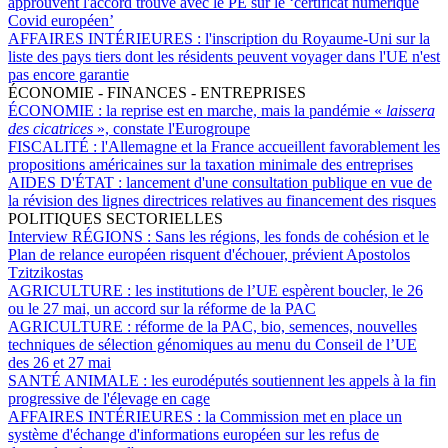
approuvent l'accord trouvé avec le PE sur le ‘certificat numérique
Covid européen’
AFFAIRES INTÉRIEURES :
l'inscription du Royaume-Uni sur la
liste des pays tiers dont les résidents peuvent voyager dans l'UE n'est
pas encore garantie
ÉCONOMIE - FINANCES - ENTREPRISES
ÉCONOMIE :
la reprise est en marche, mais la pandémie «
laissera
des cicatrices
», constate l'Eurogroupe
FISCALITÉ :
l'Allemagne et la France accueillent favorablement les
propositions américaines sur la taxation minimale des entreprises
AIDES D'ÉTAT :
lancement d'une consultation publique en vue de
la révision des lignes directrices relatives au financement des risques
POLITIQUES SECTORIELLES
Interview RÉGIONS :
Sans les régions, les fonds de cohésion et le
Plan de relance européen risquent d'échouer, prévient Apostolos
Tzitzikostas
AGRICULTURE :
les institutions de l’UE espèrent boucler, le 26
ou le 27 mai, un accord sur la réforme de la PAC
AGRICULTURE :
réforme de la PAC, bio, semences, nouvelles
techniques de sélection génomiques au menu du Conseil de l’UE
des 26 et 27 mai
SANTÉ ANIMALE :
les eurodéputés soutiennent les appels à la fin
progressive de l'élevage en cage
AFFAIRES INTÉRIEURES :
la Commission met en place un
système d'échange d'informations européen sur les refus de