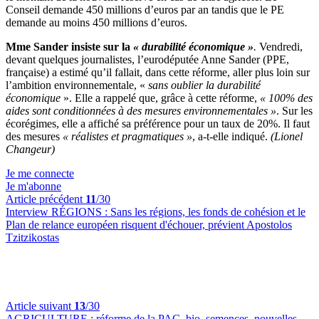
Conseil demande 450 millions d’euros par an tandis que le PE
demande au moins 450 millions d’euros.
Mme Sander insiste sur la
« durabilité économique »
.
Vendredi,
devant quelques journalistes, l’eurodéputée Anne Sander (PPE,
française) a estimé qu’il fallait, dans cette réforme, aller plus loin sur
l’ambition environnementale, «
sans oublier la durabilité
économique
». Elle a rappelé que, grâce à cette réforme,
« 100% des
aides sont conditionnées à des mesures environnementales »
. Sur les
écorégimes, elle a affiché sa préférence pour un taux de 20%. Il faut
des mesures
« réalistes et pragmatiques »
, a-t-elle indiqué.
(Lionel
Changeur)
Je me connecte
Je m'abonne
Article précédent
11
/30
Interview RÉGIONS :
Sans les régions, les fonds de cohésion et le
Plan de relance européen risquent d'échouer, prévient Apostolos
Tzitzikostas
Article suivant
13
/30
AGRICULTURE :
réforme de la PAC, bio, semences, nouvelles