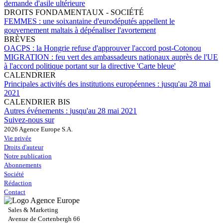
demande d'asile ultérieure
DROITS FONDAMENTAUX - SOCIÉTÉ
FEMMES :
une soixantaine d'eurodéputés appellent le
gouvernement maltais à dépénaliser l'avortement
BRÈVES
OACPS :
la Hongrie refuse d'approuver l'accord post-Cotonou
MIGRATION :
feu vert des ambassadeurs nationaux auprès de l'UE
à l'accord politique portant sur la directive 'Carte bleue'
CALENDRIER
Principales activités des institutions européennes :
jusqu'au 28 mai
2021
CALENDRIER BIS
Autres événements :
jusqu'au 28 mai 2021
Suivez-nous sur
2026 Agence Europe S.A.
Vie privée
Droits d'auteur
Notre publication
Abonnements
Société
Rédaction
Contact
Sales & Marketing
Avenue de Cortenbergh 66