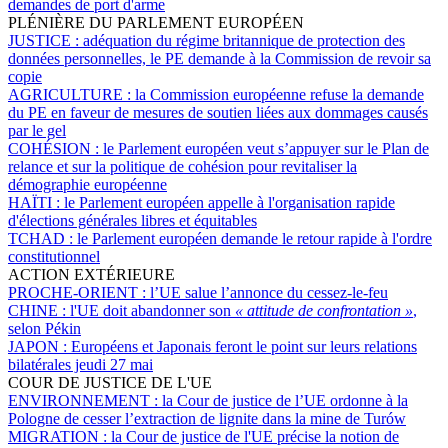
demandes de port d'arme
PLÉNIÈRE DU PARLEMENT EUROPÉEN
JUSTICE :
adéquation du régime britannique de protection des
données personnelles, le PE demande à la Commission de revoir sa
copie
AGRICULTURE :
la Commission européenne refuse la demande
du PE en faveur de mesures de soutien liées aux dommages causés
par le gel
COHÉSION :
le Parlement européen veut s’appuyer sur le Plan de
relance et sur la politique de cohésion pour revitaliser la
démographie européenne
HAÏTI :
le Parlement européen appelle à l'organisation rapide
d'élections générales libres et équitables
TCHAD :
le Parlement européen demande le retour rapide à l'ordre
constitutionnel
ACTION EXTÉRIEURE
PROCHE-ORIENT :
l’UE salue l’annonce du cessez-le-feu
CHINE :
l'UE doit abandonner son
« attitude de confrontation »
,
selon Pékin
JAPON :
Européens et Japonais feront le point sur leurs relations
bilatérales jeudi 27 mai
COUR DE JUSTICE DE L'UE
ENVIRONNEMENT :
la Cour de justice de l’UE ordonne à la
Pologne de cesser l’extraction de lignite dans la mine de Turów
MIGRATION :
la Cour de justice de l'UE précise la notion de