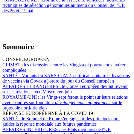
techniques de sélection génomiques au menu du Conseil de l’UE
des 26 et 27 mai
Sommaire
CONSEIL EUROPÉEN
CLIMAT :
les discussions entre les Vingt-sept pourraient s’avérer
compliquées
SANTÉ :
Variants du SARS-CoV-2, certificat sanitaire et livraisons
de vaccins via Covax à l'ordre du jour du Conseil européen
AFFAIRES ÉTRANGÈRES :
le Conseil européen devrait revenir
sur les relations avec Moscou en juin
ROYAUME-UNI :
les Vingt-sept feront le point sur leurs relations
avec Londres sur fond de «
développements inquiétants
» sur le
protocole nord-irlandais
RÉPONSE EUROPÉENNE À LA COVID-19
SANTÉ :
le Sommet de Rome s'engage sur des principes pour
guider la réponse mondiale aux futures pandémies
AFFAIRES INTÉRIEURES :
les États membres de l'UE