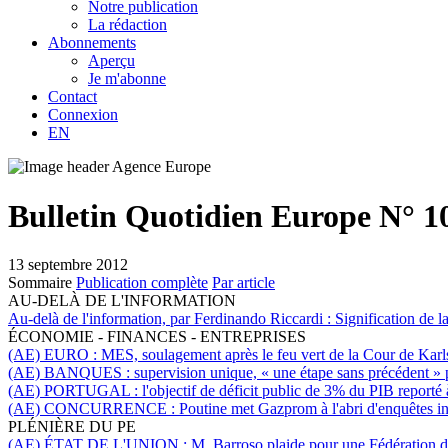
Notre publication
La rédaction
Abonnements
Aperçu
Je m'abonne
Contact
Connexion
EN
Bulletin Quotidien Europe N° 1
13 septembre 2012
Sommaire
Publication complète
Par article
AU-DELÀ DE L'INFORMATION
Au-delà de l'information, par Ferdinando Riccardi :
Signification de 
ÉCONOMIE - FINANCES - ENTREPRISES
(AE) EURO :
MES, soulagement après le feu vert de la Cour de Karl
(AE) BANQUES :
supervision unique, « une étape sans précédent »
(AE) PORTUGAL :
l'objectif de déficit public de 3% du PIB reporté
(AE) CONCURRENCE :
Poutine met Gazprom à l'abri d'enquêtes in
PLÉNIÈRE DU PE
(AE) ÉTAT DE L'UNION :
M. Barroso plaide pour une Fédération d