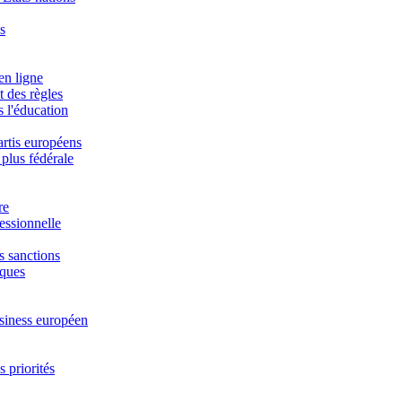
s
en ligne
t des règles
 l'éducation
artis européens
 plus fédérale
re
essionnelle
s sanctions
iques
usiness européen
 priorités