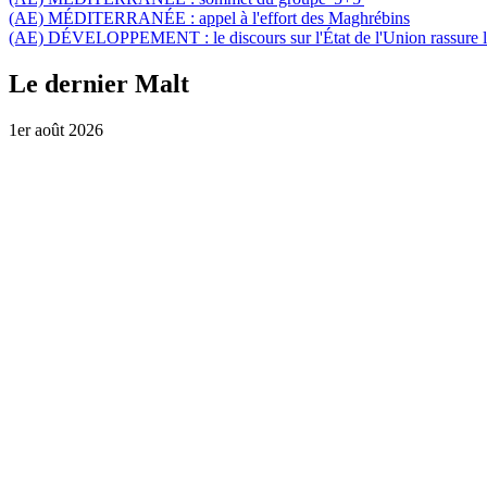
(AE) MÉDITERRANÉE :
appel à l'effort des Maghrébins
(AE) DÉVELOPPEMENT :
le discours sur l'État de l'Union rassur
Le dernier Malt
1er août 2026