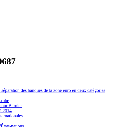
0687
la séparation des banques de la zone euro en deux catégories
sruhe
 pour Barnier
 à 2014
ternationales
'États-nations