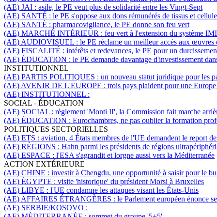
(AE) JAI :
asile,
le PE veut plus de solidarité entre les Vingt-Sept
(AE) SANTÉ :
le PE s'oppose aux dons rémunérés de tissus et cellule
(AE) SANTÉ :
pharmacovigilance, le PE donne son feu vert
(AE) MARCHÉ INTÉRIEUR :
feu vert à l'extension du système IMI
(AE) AUDIOVISUEL :
le PE réclame un meilleur accès aux œuvres 
(AE) FISCALITÉ :
intérêts et redevances, le PE pour un durcissemen
(AE) ÉDUCATION :
le PE demande davantage d'investissement dans
INSTITUTIONNEL
(AE) PARTIS POLITIQUES :
un nouveau statut juridique pour les p
(AE) AVENIR DE L'EUROPE :
trois pays plaident pour une Europe
(AE) INSTITUTIONNEL :
SOCIAL - ÉDUCATION
(AE) SOCIAL :
règlement 'Monti II', la Commission fait marche arriè
(AE) ÉDUCATION :
Eurochambres, ne pas oublier la formation prof
POLITIQUES SECTORIELLES
(AE) ETS :
aviation, 4 États membres de l'UE demandent le report de
(AE) RÉGIONS :
Hahn parmi les présidents de régions ultrapériphér
(AE) ESPACE :
l'ESA s'agrandit et lorgne aussi vers la Méditerranée
ACTION EXTÉRIEURE
(AE) CHINE :
investir à Chengdu, une opportunité à saisir pour le b
(AE) ÉGYPTE :
visite 'historique' du président Morsi à Bruxelles
(AE) LIBYE :
l'UE condamne les attaques visant les États-Unis
(AE) AFFAIRES ÉTRANGÈRES :
le Parlement européen énonce ses
(AE) SERBIE/KOSOVO :
(AE) MÉDITERRANÉE :
sommet du groupe '5+5'