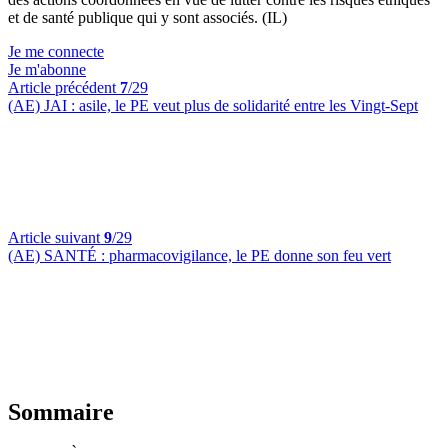
et de santé publique qui y sont associés. (IL)
Je me connecte
Je m'abonne
Article précédent
7
/29
(AE) JAI :
asile,
le PE veut plus de solidarité entre les Vingt-Sept
Article suivant
9
/29
(AE) SANTÉ :
pharmacovigilance, le PE donne son feu vert
Sommaire