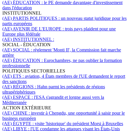
(AE) ÉDUCATION :
le PE demande davantage d'investissement
dans l'éducation
INSTITUTIONNEL
(AE) PARTIS POLITIQUES :
un nouveau statut juridique pour les
partis européens
(AE) AVENIR DE L'EUROPE :
trois pays plaident pour une
Europe plus fédérale
(AE) INSTITUTIONNEL :
SOCIAL - ÉDUCATION
(AE) SOCIAL :
règlement 'Monti II', la Commission fait marche
arrière
(AE) ÉDUCATION :
Eurochambres, ne pas oublier la formation
professionnelle
POLITIQUES SECTORIELLES
(AE) ETS :
aviation, 4 États membres de l'UE demandent le report
des sanctions
(AE) RÉGIONS :
Hahn parmi les présidents de régions
ultrapériphériques
(AE) ESPACE :
l'ESA s'agrandit et lorgne aussi vers la
Méditerranée
ACTION EXTÉRIEURE
(AE) CHINE :
investir à Chengdu, une opportunité à saisir pour le
business européen
(AE) ÉGYPTE :
visite 'historique' du président Morsi à Bruxelles
(AE) LIBYE :
l'UE condamne les attaques visant les États-Unis