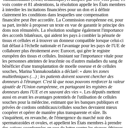
voix contre et 81 abstentions, la résolution appelle les États membres
à interdire les incitations financières pour un don et à définir
clairement les conditions dans lesquelles une compensation
financière peut être accordée. La Commission européenne est, pour
sa part, invitée à proposer un texte en vue de garantir le principe des
dons non rémunérés. La résolution souligne également l'importance
des accords bilatéraux, qui aident les pays à combler la pénurie de
tissus et cellules et à trouver un donneur compatible lorsque celui-ci
fait défaut à l'échelle nationale et l'avantage pour les pays de l'UE de
collaborer plus étroitement avec Eurocet, qui gère le registre
européen des tissus et cellules. Insistant sur l'importance vitale pour
les personnes atteintes de leucémie ou d'autres maladies du sang de
bénéficier d'une transplantation de moelle osseuse et de cellules
souches, Marina Yannakoudakis a déclaré: «
dans les zones
multiethniques (…) ; les patients doivent souvent chercher des
donneurs à l'étranger. C'est là que nous pouvons renforcer la valeur
ajoutée de l'Union européenne, en partageant les registres de
donneurs dans l'UE et en sauvant des vies
». Les députés mettent
aussi en avant les avantages potentiels de l'utilisation de cellules
souches pour la médecine, estimant que les banques publiques et
privées de cordons ombilicaux/cellules souches devraient mieux
coopérer et opérer de manière plus transparente et sûre. Ils
s'inquiètent, en revanche, de l'émergence du marché noir des
spermatozoïdes et ovules, et appellent les États membres à prendre
des actions coordonnées en vue de lutter contre les risques éthiques