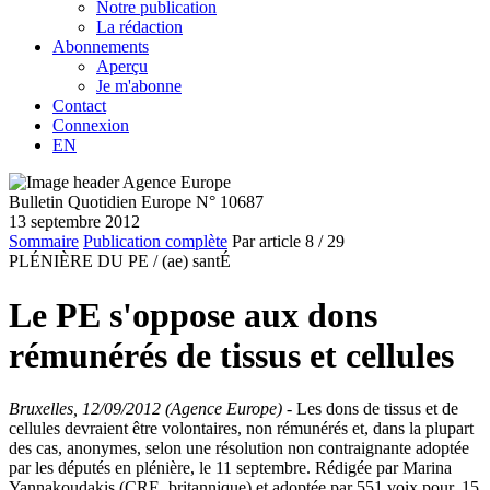
Notre publication
La rédaction
Abonnements
Aperçu
Je m'abonne
Contact
Connexion
EN
Bulletin Quotidien Europe N° 10687
13 septembre 2012
Sommaire
Publication complète
Par article
8
/ 29
PLÉNIÈRE DU PE /
(ae) santÉ
Le PE s'oppose aux dons
rémunérés de tissus et cellules
Bruxelles, 12/09/2012 (Agence Europe)
- Les dons de tissus et de
cellules devraient être volontaires, non rémunérés et, dans la plupart
des cas, anonymes, selon une résolution non contraignante adoptée
par les députés en plénière, le 11 septembre. Rédigée par Marina
Yannakoudakis (CRE, britannique) et adoptée par 551 voix pour, 15