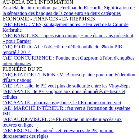
AU-DELÀ DE L'INFORMATION
Au-delà de l'information, par Ferdinando Riccardi :
Signification de
la séparation des banques de la zone euro en deux catégories
ÉCONOMIE - FINANCES - ENTREPRISES
(AE) EURO :
MES, soulagement après le feu vert de la Cour de
Karlsruhe
(AE) BANQUES :
supervision unique, « une étape sans précédent
» pour Barnier
(AE) PORTUGAL :
l'objectif de déficit public de 3% du PIB
reporté à 2014
(AE) CONCURRENCE :
Poutine met Gazprom à l'abri d'enquêtes
internationales
PLÉNIÈRE DU PE
(AE) ÉTAT DE L'UNION :
M. Barroso plaide pour une Fédération
d'États-nations
(AE) JAI :
asile,
le PE veut plus de solidarité entre les Vingt-Sept
(AE) SANTÉ :
le PE s'oppose aux dons rémunérés de tissus et
cellules
(AE) SANTÉ :
pharmacovigilance, le PE donne son feu vert
(AE) MARCHÉ INTÉRIEUR :
feu vert à l'extension du système
IMI
(AE) AUDIOVISUEL :
le PE réclame un meilleur accès aux
œuvres en ligne
(AE) FISCALITÉ :
intérêts et redevances, le PE pour un
durcissement des règles