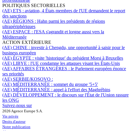
professionnelle
POLITIQUES SECTORIELLES
(AE) ETS :
aviation, 4 États membres de l'UE demandent le report
des sanctions
(AE) RÉGIONS :
Hahn parmi les présidents de régions
ultrapériphériques
(AE) ESPACE :
l'ESA s'agrandit et lorgne aussi vers la
Méditerranée
ACTION EXTÉRIEURE
(AE) CHINE :
investir à Chengdu, une opportunité à saisir pour le
business européen
(AE) ÉGYPTE :
visite 'historique' du président Morsi à Bruxelles
(AE) LIBYE :
l'UE condamne les attaques visant les États-Unis
(AE) AFFAIRES ÉTRANGÈRES :
le Parlement européen énonce
ses priorités
(AE) SERBIE/KOSOVO :
(AE) MÉDITERRANÉE :
sommet du groupe '5+5'
(AE) MÉDITERRANÉE :
appel à l'effort des Maghrébins
(AE) DÉVELOPPEMENT :
le discours sur l'État de l'Union rassure
les ONG
Suivez-nous sur
2026 Agence Europe S.A.
Vie privée
Droits d'auteur
Notre publication