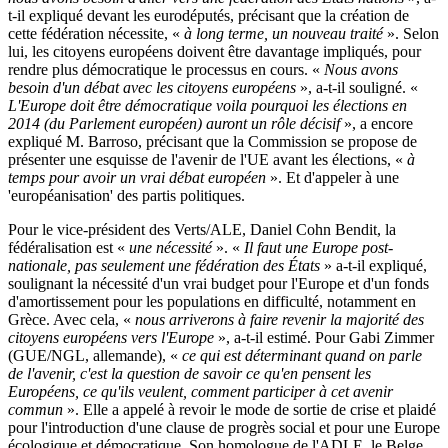
t-il expliqué devant les eurodéputés, précisant que la création de
cette fédération nécessite, «
à long terme, un nouveau traité
». Selon
lui, les citoyens européens doivent être davantage impliqués, pour
rendre plus démocratique le processus en cours. «
Nous avons
besoin d'un débat avec les citoyens européens
», a-t-il souligné. «
L'Europe doit être démocratique voila pourquoi les élections en
2014 (du Parlement européen) auront un rôle décisif
», a encore
expliqué M. Barroso, précisant que la Commission se propose de
présenter une esquisse de l'avenir de l'UE avant les élections, «
à
temps pour avoir un vrai débat européen
». Et d'appeler à une
'européanisation' des partis politiques.
Pour le vice-président des Verts/ALE, Daniel Cohn Bendit, la
fédéralisation est «
une nécessité
». «
Il faut une Europe post-
nationale, pas seulement une fédération des États
» a-t-il expliqué,
soulignant la nécessité d'un vrai budget pour l'Europe et d'un fonds
d'amortissement pour les populations en difficulté, notamment en
Grèce. Avec cela, «
nous arriverons à faire revenir la majorité des
citoyens européens vers l'Europe
», a-t-il estimé. Pour Gabi Zimmer
(GUE/NGL, allemande), «
ce qui est déterminant quand on parle
de l'avenir, c'est la question de savoir ce qu'en pensent les
Européens, ce qu'ils veulent, comment participer à cet avenir
commun
». Elle a appelé à revoir le mode de sortie de crise et plaidé
pour l'introduction d'une clause de progrès social et pour une Europe
écologique et démocratique. Son homologue de l'ADLE, le Belge