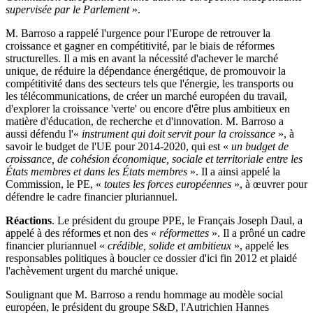
supervisée par le Parlement
».
M. Barroso a rappelé l'urgence pour l'Europe de retrouver la
croissance et gagner en compétitivité, par le biais de réformes
structurelles. Il a mis en avant la nécessité d'achever le marché
unique, de réduire la dépendance énergétique, de promouvoir la
compétitivité dans des secteurs tels que l'énergie, les transports ou
les télécommunications, de créer un marché européen du travail,
d'explorer la croissance 'verte' ou encore d'être plus ambitieux en
matière d'éducation, de recherche et d'innovation. M. Barroso a
aussi défendu l'«
instrument qui doit servit pour la croissance
», à
savoir le budget de l'UE pour 2014-2020, qui est «
un budget de
croissance, de cohésion économique, sociale et territoriale entre les
États membres et dans les États membres
». Il a ainsi appelé la
Commission, le PE, «
toutes les forces européennes
», à œuvrer pour
défendre le cadre financier pluriannuel.
Réactions
. Le président du groupe PPE, le Français Joseph Daul, a
appelé à des réformes et non des «
réformettes
». Il a prôné un cadre
financier pluriannuel «
crédible, solide et ambitieux
», appelé les
responsables politiques à boucler ce dossier d'ici fin 2012 et plaidé
l'achèvement urgent du marché unique.
Soulignant que M. Barroso a rendu hommage au modèle social
européen, le président du groupe S&D, l'Autrichien Hannes