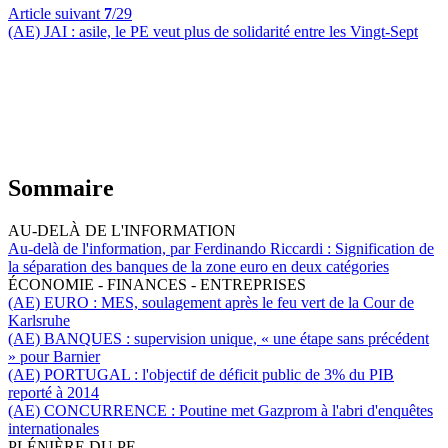
Article suivant
7
/29
(AE) JAI :
asile,
le PE veut plus de solidarité entre les Vingt-Sept
Sommaire
AU-DELÀ DE L'INFORMATION
Au-delà de l'information, par Ferdinando Riccardi :
Signification de
la séparation des banques de la zone euro en deux catégories
ÉCONOMIE - FINANCES - ENTREPRISES
(AE) EURO :
MES, soulagement après le feu vert de la Cour de
Karlsruhe
(AE) BANQUES :
supervision unique, « une étape sans précédent
» pour Barnier
(AE) PORTUGAL :
l'objectif de déficit public de 3% du PIB
reporté à 2014
(AE) CONCURRENCE :
Poutine met Gazprom à l'abri d'enquêtes
internationales
PLÉNIÈRE DU PE