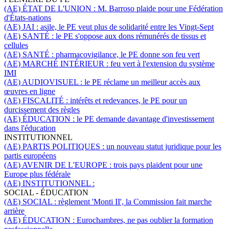
(AE) ÉTAT DE L'UNION :
M. Barroso plaide pour une Fédération
d'États-nations
(AE) JAI :
asile,
le PE veut plus de solidarité entre les Vingt-Sept
(AE) SANTÉ :
le PE s'oppose aux dons rémunérés de tissus et
cellules
(AE) SANTÉ :
pharmacovigilance, le PE donne son feu vert
(AE) MARCHÉ INTÉRIEUR :
feu vert à l'extension du système
IMI
(AE) AUDIOVISUEL :
le PE réclame un meilleur accès aux
œuvres en ligne
(AE) FISCALITÉ :
intérêts et redevances, le PE pour un
durcissement des règles
(AE) ÉDUCATION :
le PE demande davantage d'investissement
dans l'éducation
INSTITUTIONNEL
(AE) PARTIS POLITIQUES :
un nouveau statut juridique pour les
partis européens
(AE) AVENIR DE L'EUROPE :
trois pays plaident pour une
Europe plus fédérale
(AE) INSTITUTIONNEL :
SOCIAL - ÉDUCATION
(AE) SOCIAL :
règlement 'Monti II', la Commission fait marche
arrière
(AE) ÉDUCATION :
Eurochambres, ne pas oublier la formation