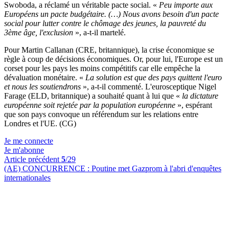
Swoboda, a réclamé un véritable pacte social. «
Peu importe aux
Européens un pacte budgétaire. (…) Nous avons besoin d'un pacte
social pour lutter contre le chômage des jeunes, la pauvreté du
3ème âge, l'exclusion
», a-t-il martelé.
Pour Martin Callanan (CRE, britannique), la crise économique se
règle à coup de décisions économiques. Or, pour lui, l'Europe est un
corset pour les pays les moins compétitifs car elle empêche la
dévaluation monétaire. «
La solution est que des pays quittent l'euro
et nous les soutiendrons
», a-t-il commenté. L'eurosceptique Nigel
Farage (ELD, britannique) a souhaité quant à lui que «
la dictature
européenne soit rejetée par la population européenne
», espérant
que son pays convoque un référendum sur les relations entre
Londres et l'UE. (CG)
Je me connecte
Je m'abonne
Article précédent
5
/29
(AE) CONCURRENCE :
Poutine met Gazprom à l'abri d'enquêtes
internationales