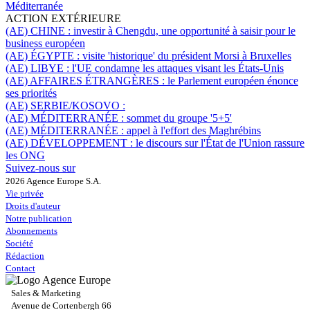
Méditerranée
ACTION EXTÉRIEURE
(AE) CHINE :
investir à Chengdu, une opportunité à saisir pour le
business européen
(AE) ÉGYPTE :
visite 'historique' du président Morsi à Bruxelles
(AE) LIBYE :
l'UE condamne les attaques visant les États-Unis
(AE) AFFAIRES ÉTRANGÈRES :
le Parlement européen énonce
ses priorités
(AE) SERBIE/KOSOVO :
(AE) MÉDITERRANÉE :
sommet du groupe '5+5'
(AE) MÉDITERRANÉE :
appel à l'effort des Maghrébins
(AE) DÉVELOPPEMENT :
le discours sur l'État de l'Union rassure
les ONG
Suivez-nous sur
2026 Agence Europe S.A.
Vie privée
Droits d'auteur
Notre publication
Abonnements
Société
Rédaction
Contact
Sales & Marketing
Avenue de Cortenbergh 66