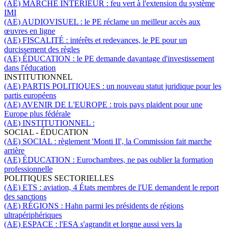
(AE) MARCHÉ INTÉRIEUR :
feu vert à l'extension du système
IMI
(AE) AUDIOVISUEL :
le PE réclame un meilleur accès aux
œuvres en ligne
(AE) FISCALITÉ :
intérêts et redevances, le PE pour un
durcissement des règles
(AE) ÉDUCATION :
le PE demande davantage d'investissement
dans l'éducation
INSTITUTIONNEL
(AE) PARTIS POLITIQUES :
un nouveau statut juridique pour les
partis européens
(AE) AVENIR DE L'EUROPE :
trois pays plaident pour une
Europe plus fédérale
(AE) INSTITUTIONNEL :
SOCIAL - ÉDUCATION
(AE) SOCIAL :
règlement 'Monti II', la Commission fait marche
arrière
(AE) ÉDUCATION :
Eurochambres, ne pas oublier la formation
professionnelle
POLITIQUES SECTORIELLES
(AE) ETS :
aviation, 4 États membres de l'UE demandent le report
des sanctions
(AE) RÉGIONS :
Hahn parmi les présidents de régions
ultrapériphériques
(AE) ESPACE :
l'ESA s'agrandit et lorgne aussi vers la