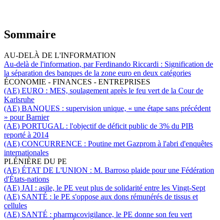
Sommaire
AU-DELÀ DE L'INFORMATION
Au-delà de l'information, par Ferdinando Riccardi :
Signification de
la séparation des banques de la zone euro en deux catégories
ÉCONOMIE - FINANCES - ENTREPRISES
(AE) EURO :
MES, soulagement après le feu vert de la Cour de
Karlsruhe
(AE) BANQUES :
supervision unique, « une étape sans précédent
» pour Barnier
(AE) PORTUGAL :
l'objectif de déficit public de 3% du PIB
reporté à 2014
(AE) CONCURRENCE :
Poutine met Gazprom à l'abri d'enquêtes
internationales
PLÉNIÈRE DU PE
(AE) ÉTAT DE L'UNION :
M. Barroso plaide pour une Fédération
d'États-nations
(AE) JAI :
asile,
le PE veut plus de solidarité entre les Vingt-Sept
(AE) SANTÉ :
le PE s'oppose aux dons rémunérés de tissus et
cellules
(AE) SANTÉ :
pharmacovigilance, le PE donne son feu vert