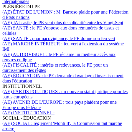
internationales
PLÉNIÈRE DU PE
(AE) ÉTAT DE L'UNION :
M. Barroso plaide pour une Fédération
d'États-nations
(AE) JAI :
asile,
le PE veut plus de solidarité entre les Vingt-Sept
(AE) SANTÉ :
le PE s'oppose aux dons rémunérés de tissus et
cellules
(AE) SANTÉ :
pharmacovigilance, le PE donne son feu vert
(AE) MARCHÉ INTÉRIEUR :
feu vert à l'extension du système
IMI
(AE) AUDIOVISUEL :
le PE réclame un meilleur accès aux
œuvres en ligne
(AE) FISCALITÉ :
intérêts et redevances, le PE pour un
durcissement des règles
(AE) ÉDUCATION :
le PE demande davantage d'investissement
dans l'éducation
INSTITUTIONNEL
(AE) PARTIS POLITIQUES :
un nouveau statut juridique pour les
partis européens
(AE) AVENIR DE L'EUROPE :
trois pays plaident pour une
Europe plus fédérale
(AE) INSTITUTIONNEL :
SOCIAL - ÉDUCATION
(AE) SOCIAL :
règlement 'Monti II', la Commission fait marche
arrière