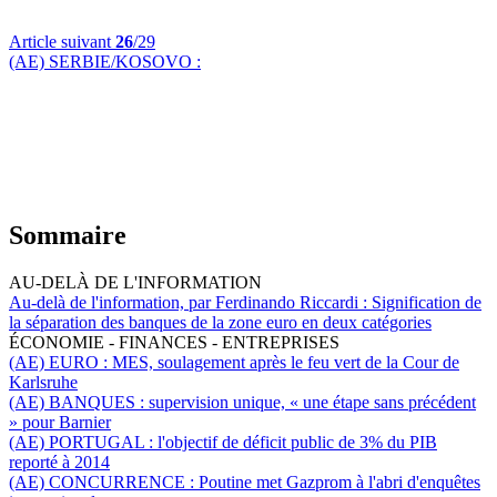
Article suivant
26
/29
(AE) SERBIE/KOSOVO :
Sommaire
AU-DELÀ DE L'INFORMATION
Au-delà de l'information, par Ferdinando Riccardi :
Signification de
la séparation des banques de la zone euro en deux catégories
ÉCONOMIE - FINANCES - ENTREPRISES
(AE) EURO :
MES, soulagement après le feu vert de la Cour de
Karlsruhe
(AE) BANQUES :
supervision unique, « une étape sans précédent
» pour Barnier
(AE) PORTUGAL :
l'objectif de déficit public de 3% du PIB
reporté à 2014
(AE) CONCURRENCE :
Poutine met Gazprom à l'abri d'enquêtes