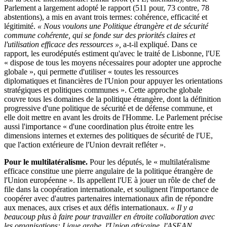
Parlement a largement adopté le rapport (511 pour, 73 contre, 78
abstentions), a mis en avant trois termes: cohérence, efficacité et
légitimité.
« Nous voulons une Politique étrangère et de sécurité
commune cohérente, qui se fonde sur des priorités claires et
l'utilisation efficace des ressources »,
a-t-il expliqué. Dans ce
rapport, les eurodéputés estiment qu'avec le traité de Lisbonne, l'UE
« dispose de tous les moyens nécessaires pour adopter une approche
globale », qui permette d'utiliser « toutes les ressources
diplomatiques et financières de l'Union pour appuyer les orientations
stratégiques et politiques communes ». Cette approche globale
couvre tous les domaines de la politique étrangère, dont la définition
progressive d'une politique de sécurité et de défense commune, et
elle doit mettre en avant les droits de l'Homme. Le Parlement précise
aussi l'importance « d'une coordination plus étroite entre les
dimensions internes et externes des politiques de sécurité de l'UE,
que l'action extérieure de l'Union devrait refléter ».
Pour le multilatéralisme.
Pour les députés, le « multilatéralisme
efficace constitue une pierre angulaire de la politique étrangère de
l'Union européenne ». Ils appellent l'UE à jouer un rôle de chef de
file dans la coopération internationale, et soulignent l'importance de
coopérer avec d'autres partenaires internationaux afin de répondre
aux menaces, aux crises et aux défis internationaux.
« Il y a
beaucoup plus à faire pour travailler en étroite collaboration avec
les organisations: Ligue arabe, l'Union africaine, l'ASEAN,