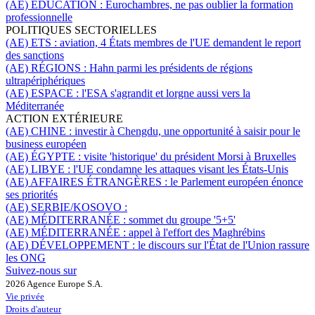
(AE) ÉDUCATION :
Eurochambres, ne pas oublier la formation
professionnelle
POLITIQUES SECTORIELLES
(AE) ETS :
aviation, 4 États membres de l'UE demandent le report
des sanctions
(AE) RÉGIONS :
Hahn parmi les présidents de régions
ultrapériphériques
(AE) ESPACE :
l'ESA s'agrandit et lorgne aussi vers la
Méditerranée
ACTION EXTÉRIEURE
(AE) CHINE :
investir à Chengdu, une opportunité à saisir pour le
business européen
(AE) ÉGYPTE :
visite 'historique' du président Morsi à Bruxelles
(AE) LIBYE :
l'UE condamne les attaques visant les États-Unis
(AE) AFFAIRES ÉTRANGÈRES :
le Parlement européen énonce
ses priorités
(AE) SERBIE/KOSOVO :
(AE) MÉDITERRANÉE :
sommet du groupe '5+5'
(AE) MÉDITERRANÉE :
appel à l'effort des Maghrébins
(AE) DÉVELOPPEMENT :
le discours sur l'État de l'Union rassure
les ONG
Suivez-nous sur
2026 Agence Europe S.A.
Vie privée
Droits d'auteur