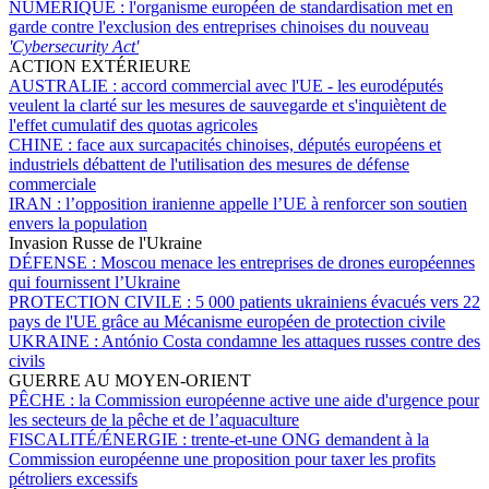
NUMÉRIQUE :
l'organisme européen de standardisation met en
garde contre l'exclusion des entreprises chinoises du nouveau
'Cybersecurity Act'
ACTION EXTÉRIEURE
AUSTRALIE :
accord commercial avec l'UE - les eurodéputés
veulent la clarté sur les mesures de sauvegarde et s'inquiètent de
l'effet cumulatif des quotas agricoles
CHINE :
face aux surcapacités chinoises, députés européens et
industriels débattent de l'utilisation des mesures de défense
commerciale
IRAN :
l’opposition iranienne appelle l’UE à renforcer son soutien
envers la population
Invasion Russe de l'Ukraine
DÉFENSE :
Moscou menace les entreprises de drones européennes
qui fournissent l’Ukraine
PROTECTION CIVILE :
5 000 patients ukrainiens évacués vers 22
pays de l'UE grâce au Mécanisme européen de protection civile
UKRAINE :
António Costa condamne les attaques russes contre des
civils
GUERRE AU MOYEN-ORIENT
PÊCHE :
la Commission européenne active une aide d'urgence pour
les secteurs de la pêche et de l’aquaculture
FISCALITÉ/ÉNERGIE :
trente-et-une ONG demandent à la
Commission européenne une proposition pour taxer les profits
pétroliers excessifs