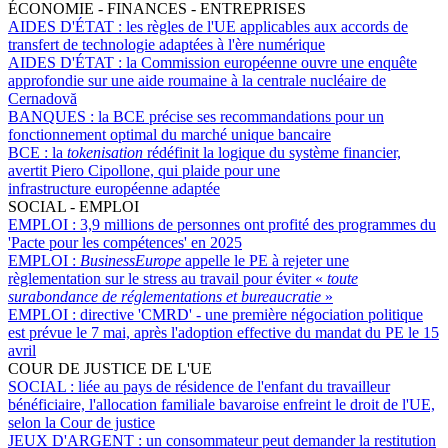
ÉCONOMIE - FINANCES - ENTREPRISES
AIDES D'ÉTAT :
les règles de l'UE applicables aux accords de
transfert de technologie adaptées à l'ère numérique
AIDES D'ÉTAT :
la Commission européenne ouvre une enquête
approfondie sur une aide roumaine à la centrale nucléaire de
Cernadovă
BANQUES :
la BCE précise ses recommandations pour un
fonctionnement optimal du marché unique bancaire
BCE :
la
tokenisation
rédéfinit la logique du système financier,
avertit Piero Cipollone, qui plaide pour une
infrastructure européenne adaptée
SOCIAL - EMPLOI
EMPLOI :
3,9 millions de personnes ont profité des programmes du
'Pacte pour les compétences' en 2025
EMPLOI :
BusinessEurope
appelle le PE à rejeter une
règlementation sur le stress au travail pour éviter «
toute
surabondance de réglementations et bureaucratie
»
EMPLOI :
directive 'CMRD' - une première négociation politique
est prévue le 7 mai, après l'adoption effective du mandat du PE le 15
avril
COUR DE JUSTICE DE L'UE
SOCIAL :
liée au pays de résidence de l'enfant du travailleur
bénéficiaire, l'allocation familiale bavaroise enfreint le droit de l'UE,
selon la Cour de justice
JEUX D'ARGENT :
un consommateur peut demander la restitution