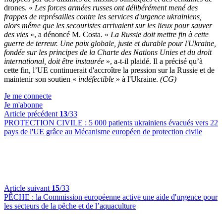
drones. «
Les forces armées russes ont délibérément mené des
frappes de représailles contre les services d'urgence ukrainiens,
alors même que les secouristes arrivaient sur les lieux pour sauver
des vies
», a dénoncé M. Costa. «
La Russie doit mettre fin à cette
guerre de terreur. Une paix globale, juste et durable pour l'Ukraine,
fondée sur les principes de la Charte des Nations Unies et du droit
international, doit être instaurée
», a-t-il plaidé. Il a précisé qu’à
cette fin, l’UE continuerait d'accroître la pression sur la Russie et de
maintenir son soutien «
indéfectible
» à l'Ukraine.
(CG)
Je me connecte
Je m'abonne
Article précédent
13
/33
PROTECTION CIVILE :
5 000 patients ukrainiens évacués vers 22
pays de l'UE grâce au Mécanisme européen de protection civile
Article suivant
15
/33
PÊCHE :
la Commission européenne active une aide d'urgence pour
les secteurs de la pêche et de l’aquaculture