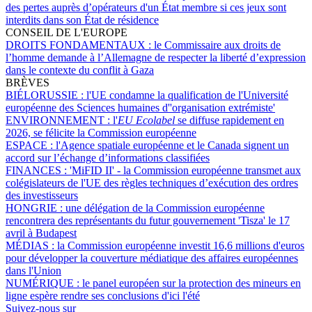
des pertes auprès d’opérateurs d'un État membre si ces jeux sont
interdits dans son État de résidence
CONSEIL DE L'EUROPE
DROITS FONDAMENTAUX :
le Commissaire aux droits de
l’homme demande à l’Allemagne de respecter la liberté d’expression
dans le contexte du conflit à Gaza
BRÈVES
BIÉLORUSSIE :
l'UE condamne la qualification de l'Université
européenne des Sciences humaines d''organisation extrémiste'
ENVIRONNEMENT :
l'
EU Ecolabel
se diffuse rapidement en
2026, se félicite la Commission européenne
ESPACE :
l'Agence spatiale européenne et le Canada signent un
accord sur l’échange d’informations classifiées
FINANCES :
'MiFID II' - la Commission européenne transmet aux
colégislateurs de l'UE des règles techniques d’exécution des ordres
des investisseurs
HONGRIE :
une délégation de la Commission européenne
rencontrera des représentants du futur gouvernement 'Tisza' le 17
avril à Budapest
MÉDIAS :
la Commission européenne investit 16,6 millions d'euros
pour développer la couverture médiatique des affaires européennes
dans l'Union
NUMÉRIQUE :
le panel européen sur la protection des mineurs en
ligne espère rendre ses conclusions d'ici l'été
Suivez-nous sur