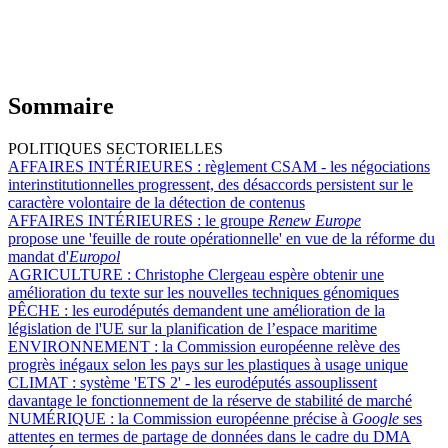
Sommaire
POLITIQUES SECTORIELLES
AFFAIRES INTÉRIEURES :
règlement CSAM - les négociations
interinstitutionnelles progressent, des désaccords persistent sur le
caractère volontaire de la détection de contenus
AFFAIRES INTÉRIEURES :
le groupe
Renew Europe
propose une 'feuille de route opérationnelle' en vue de la réforme du
mandat d'
Europol
AGRICULTURE :
Christophe Clergeau espère obtenir une
amélioration du texte sur les nouvelles techniques génomiques
PÊCHE :
les eurodéputés demandent une amélioration de la
législation de l'UE sur la planification de l’espace maritime
ENVIRONNEMENT :
la Commission européenne relève des
progrès inégaux selon les pays sur les plastiques à usage unique
CLIMAT :
système 'ETS 2' - les eurodéputés assouplissent
davantage le fonctionnement de la réserve de stabilité de marché
NUMÉRIQUE :
la Commission européenne précise à
Google
ses
attentes en termes de partage de données dans le cadre du DMA