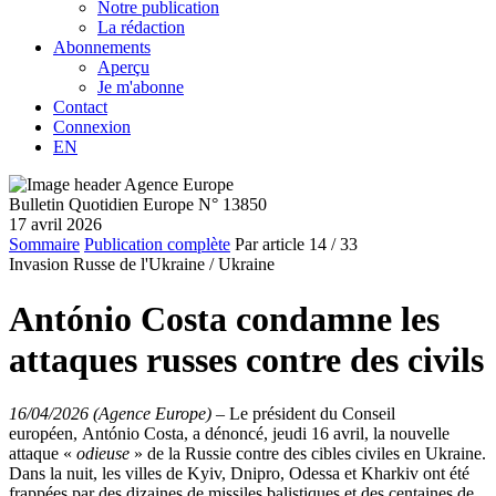
Notre publication
La rédaction
Abonnements
Aperçu
Je m'abonne
Contact
Connexion
EN
Bulletin Quotidien Europe N° 13850
17 avril 2026
Sommaire
Publication complète
Par article
14
/ 33
Invasion Russe de l'Ukraine /
Ukraine
António Costa condamne les
attaques russes contre des civils
16/04/2026 (Agence Europe)
–
Le président du Conseil
européen, António Costa, a dénoncé, jeudi 16 avril, la nouvelle
attaque «
odieuse
» de la Russie contre des cibles civiles en Ukraine.
Dans la nuit, les villes de Kyiv, Dnipro, Odessa et Kharkiv ont été
frappées par des dizaines de missiles balistiques et des centaines de