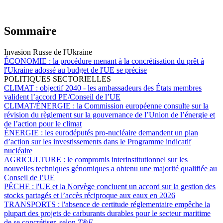
Sommaire
Invasion Russe de l'Ukraine
ÉCONOMIE :
la procédure menant à la concrétisation du prêt à
l'Ukraine adossé au budget de l'UE se précise
POLITIQUES SECTORIELLES
CLIMAT :
objectif 2040 - les ambassadeurs des États membres
valident l’accord PE/Conseil de l’UE
CLIMAT/ÉNERGIE :
la Commission européenne consulte sur la
révision du règlement sur la gouvernance de l’Union de l’énergie et
de l’action pour le climat
ÉNERGIE :
les eurodéputés pro-nucléaire demandent un plan
d’action sur les investissements dans le Programme indicatif
nucléaire
AGRICULTURE :
le compromis interinstitutionnel sur les
nouvelles techniques génomiques a obtenu une majorité qualifiée au
Conseil de l’UE
PÊCHE :
l'UE et la Norvège concluent un accord sur la gestion des
stocks partagés et l’accès réciproque aux eaux en 2026
TRANSPORTS :
l'absence de certitude réglementaire empêche la
plupart des projets de carburants durables pour le secteur maritime
de se concrétiser, selon
T&E