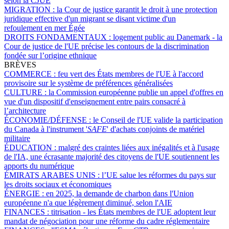
selon la CJUE
MIGRATION :
la Cour de justice garantit le droit à une protection
juridique effective d'un migrant se disant victime d'un
refoulement en mer Égée
DROITS FONDAMENTAUX :
logement public au Danemark - la
Cour de justice de l'UE précise les contours de la discrimination
fondée sur l’origine ethnique
BRÈVES
COMMERCE :
feu vert des États membres de l'UE à l'accord
provisoire sur le système de préférences généralisées
CULTURE :
la Commission européenne publie un appel d'offres en
vue d'un dispositif d'enseignement entre pairs consacré à
l’architecture
ÉCONOMIE/DÉFENSE :
le Conseil de l'UE valide la participation
du Canada à l'instrument '
SAFE
' d'achats conjoints de matériel
militaire
ÉDUCATION :
malgré des craintes liées aux inégalités et à l'usage
de l'IA, une écrasante majorité des citoyens de l'UE soutiennent les
apports du numérique
ÉMIRATS ARABES UNIS :
l’UE salue les réformes du pays sur
les droits sociaux et économiques
ÉNERGIE :
en 2025, la demande de charbon dans l'Union
européenne n'a que légèrement diminué, selon l'AIE
FINANCES :
titrisation - les États membres de l'UE adoptent leur
mandat de négociation pour une réforme du cadre réglementaire