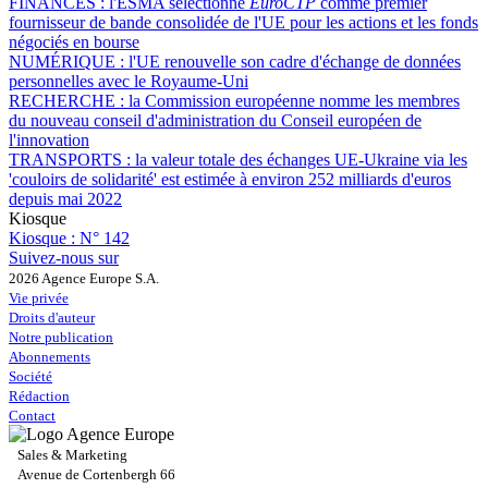
FINANCES :
l'ESMA sélectionne
EuroCTP
comme premier
fournisseur de bande consolidée de l'UE pour les actions et les fonds
négociés en bourse
NUMÉRIQUE :
l'UE renouvelle son cadre d'échange de données
personnelles avec le Royaume-Uni
RECHERCHE :
la Commission européenne nomme les membres
du nouveau conseil d'administration du Conseil européen de
l'innovation
TRANSPORTS :
la valeur totale des échanges UE-Ukraine via les
'couloirs de solidarité' est estimée à environ 252 milliards d'euros
depuis mai 2022
Kiosque
Kiosque :
N° 142
Suivez-nous sur
2026 Agence Europe S.A.
Vie privée
Droits d'auteur
Notre publication
Abonnements
Société
Rédaction
Contact
Sales & Marketing
Avenue de Cortenbergh 66