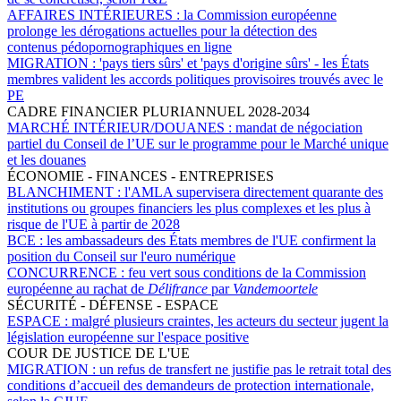
AFFAIRES INTÉRIEURES :
la Commission européenne
prolonge les dérogations actuelles pour la détection des
contenus pédopornographiques en ligne
MIGRATION :
'pays tiers sûrs' et 'pays d'origine sûrs' - les États
membres valident les accords politiques provisoires trouvés avec le
PE
CADRE FINANCIER PLURIANNUEL 2028-2034
MARCHÉ INTÉRIEUR/DOUANES :
mandat de négociation
partiel du Conseil de l’UE sur le programme pour le Marché unique
et les douanes
ÉCONOMIE - FINANCES - ENTREPRISES
BLANCHIMENT :
l'AMLA supervisera directement quarante des
institutions ou groupes financiers les plus complexes et les plus à
risque de l'UE à partir de 2028
BCE :
les ambassadeurs des États membres de l'UE confirment la
position du Conseil sur l'euro numérique
CONCURRENCE :
feu vert sous conditions de la Commission
européenne au rachat de
Délifrance
par
Vandemoortele
SÉCURITÉ - DÉFENSE - ESPACE
ESPACE :
malgré plusieurs craintes, les acteurs du secteur jugent la
législation européenne sur l'espace positive
COUR DE JUSTICE DE L'UE
MIGRATION :
un refus de transfert ne justifie pas le retrait total des
conditions d’accueil des demandeurs de protection internationale,