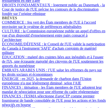
refoulement en mer Égée
DROITS FONDAMENTAUX :
logement public au Danemark - la
Cour de justice de l'UE précise les contours de la discrimination
fondée sur l’origine ethnique
BRÈVES
COMMERCE :
feu vert des États membres de l'UE à l'accord
provisoire sur le système de préférences généralisées
CULTURE :
la Commission européenne publie un appel d'offres en
vue d'un dispositif d'enseignement entre pairs consacré à
l’architecture
ÉCONOMIE/DÉFENSE :
le Conseil de l'UE valide la participation
du Canada à l'instrument '
SAFE
' d'achats conjoints de matériel
militaire
ÉDUCATION :
malgré des craintes liées aux inégalités et à l'usage
de l'IA, une écrasante majorité des citoyens de l'UE soutiennent les
apports du numérique
ÉMIRATS ARABES UNIS :
l’UE salue les réformes du pays sur
les droits sociaux et économiques
ÉNERGIE :
en 2025, la demande de charbon dans l'Union
européenne n'a que légèrement diminué, selon l'AIE
FINANCES :
titrisation - les États membres de l'UE adoptent leur
mandat de négociation pour une réforme du cadre réglementaire
FINANCES :
l'ESMA sélectionne
EuroCTP
comme premier
fournisseur de bande consolidée de l'UE pour les actions et les fonds
négociés en bourse