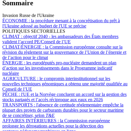
Sommaire
Invasion Russe de l'Ukraine
ÉCONOMIE :
la procédure menant à la concrétisation du prêt à
l'Ukraine adossé au budget de l'UE se précise
POLITIQUES SECTORIELLES
CLIMAT :
objectif 2040 - les ambassadeurs des États membres
valident l’accord PE/Conseil de l’UE
CLIMAT/ÉNERGIE :
la Commission européenne consulte sur la
révision du règlement sur la gouvernance de l’Union de l’énergie et
de l’action pour le climat
ÉNERGIE :
les eurodéputés pro-nucléaire demandent un plan
d’action sur les investissements dans le Programme indicatif
nucléaire
AGRICULTURE :
le compromis interinstitutionnel sur les
nouvelles techniques génomiques a obtenu une majorité qualifiée au
Conseil de l’UE
PÊCHE :
l'UE et la Norvège concluent un accord sur la gestion des
stocks partagés et l’accès réciproque aux eaux en 2026
TRANSPORTS :
l'absence de certitude réglementaire empêche la
plupart des projets de carburants durables pour le secteur maritime
de se concrétiser, selon
T&E
AFFAIRES INTÉRIEURES :
la Commission européenne
prolonge les dérogations actuelles pour la détection des