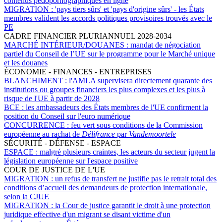
contenus pédopornographiques en ligne
MIGRATION :
'pays tiers sûrs' et 'pays d'origine sûrs' - les États
membres valident les accords politiques provisoires trouvés avec le
PE
CADRE FINANCIER PLURIANNUEL 2028-2034
MARCHÉ INTÉRIEUR/DOUANES :
mandat de négociation
partiel du Conseil de l’UE sur le programme pour le Marché unique
et les douanes
ÉCONOMIE - FINANCES - ENTREPRISES
BLANCHIMENT :
l'AMLA supervisera directement quarante des
institutions ou groupes financiers les plus complexes et les plus à
risque de l'UE à partir de 2028
BCE :
les ambassadeurs des États membres de l'UE confirment la
position du Conseil sur l'euro numérique
CONCURRENCE :
feu vert sous conditions de la Commission
européenne au rachat de
Délifrance
par
Vandemoortele
SÉCURITÉ - DÉFENSE - ESPACE
ESPACE :
malgré plusieurs craintes, les acteurs du secteur jugent la
législation européenne sur l'espace positive
COUR DE JUSTICE DE L'UE
MIGRATION :
un refus de transfert ne justifie pas le retrait total des
conditions d’accueil des demandeurs de protection internationale,
selon la CJUE
MIGRATION :
la Cour de justice garantit le droit à une protection
juridique effective d'un migrant se disant victime d'un