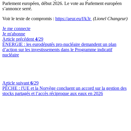
Parlement européen, début 2026. Le vote au Parlement européen
s’annonce serré.
Voir le texte de compromis :
https://aeur.eu/f/k3r
(Lionel Changeur)
Je me connecte
Je m'abonne
Article précédent
4
/29
ÉNERGIE :
les eurodéputés pro-nucléaire demandent un plan
d’action sur les investissements dans le Programme indicatif
nucléaire
Article suivant
6
/29
PÊCHE :
l'UE et la Norvège concluent un accord sur la gestion des
stocks partagés et l’accès réciproque aux eaux en 2026