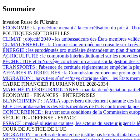
Sommaire
Invasion Russe de l'Ukraine
ÉCONOMIE :
la procédure menant à la concrétisation du prêt à l'Uk
POLITIQUES SECTORIELLES
CLIMAT :
objectif 2040 - les ambassadeurs des États membres valid
CLIMAT/ÉNERGIE :
la Commission européenne consulte sur la révis
ÉNERGIE :
les eurodéputés pro-nucléaire demandent un plan d’action
AGRICULTURE :
le compromis interinstitutionnel sur les nouvelle
PÊCHE :
l'UE et la Norvège concluent un accord sur la gestion des s
TRANSPORTS :
l'absence de certitude réglementaire empêche la plup
AFFAIRES INTÉRIEURES :
la Commission européenne prolonge les
MIGRATION :
'pays tiers sûrs' et 'pays d'origine sûrs' - les États m
CADRE FINANCIER PLURIANNUEL 2028-2034
MARCHÉ INTÉRIEUR/DOUANES :
mandat de négociation partie
ÉCONOMIE - FINANCES - ENTREPRISES
BLANCHIMENT :
l'AMLA supervisera directement quarante des insti
BCE :
les ambassadeurs des États membres de l'UE confirment la posi
CONCURRENCE :
feu vert sous conditions de la Commission euro
SÉCURITÉ - DÉFENSE - ESPACE
ESPACE :
malgré plusieurs craintes, les acteurs du secteur jugent la 
COUR DE JUSTICE DE L'UE
MIGRATION :
un refus de transfert ne justifie pas le retrait total 