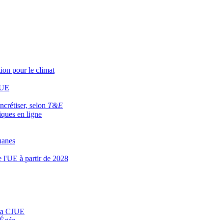
ion pour le climat
’UE
ncrétiser, selon
T&E
iques en ligne
uanes
e l'UE à partir de 2028
n la CJUE