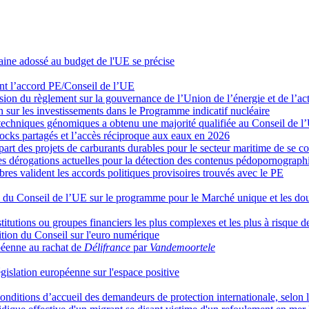
raine adossé au budget de l'UE se précise
ent l’accord PE/Conseil de l’UE
ion du règlement sur la gouvernance de l’Union de l’énergie et de l’act
 sur les investissements dans le Programme indicatif nucléaire
s techniques génomiques a obtenu une majorité qualifiée au Conseil de l
tocks partagés et l’accès réciproque aux eaux en 2026
art des projets de carburants durables pour le secteur maritime de se co
 dérogations actuelles pour la détection des contenus pédopornograph
embres valident les accords politiques provisoires trouvés avec le PE
l du Conseil de l’UE sur le programme pour le Marché unique et les do
tutions ou groupes financiers les plus complexes et les plus à risque d
tion du Conseil sur l'euro numérique
péenne au rachat de
Délifrance
par
Vandemoortele
législation européenne sur l'espace positive
des conditions d’accueil des demandeurs de protection internationale, selo