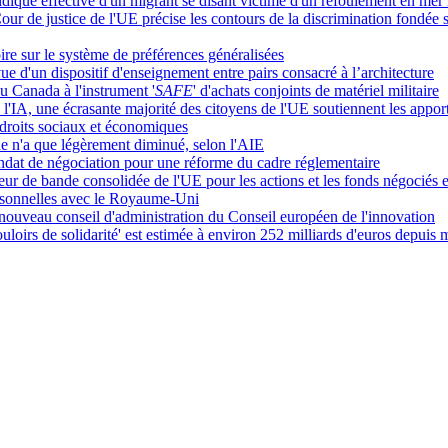
juridique effective d'un migrant se disant victime d'un refoulement en me
r de justice de l'UE précise les contours de la discrimination fondée s
ire sur le système de préférences généralisées
 d'un dispositif d'enseignement entre pairs consacré à l’architecture
du Canada à l'instrument '
SAFE
' d'achats conjoints de matériel militaire
de l'IA, une écrasante majorité des citoyens de l'UE soutiennent les app
 droits sociaux et économiques
 n'a que légèrement diminué, selon l'AIE
mandat de négociation pour une réforme du cadre réglementaire
r de bande consolidée de l'UE pour les actions et les fonds négociés 
rsonnelles avec le Royaume-Uni
veau conseil d'administration du Conseil européen de l'innovation
uloirs de solidarité' est estimée à environ 252 milliards d'euros depuis