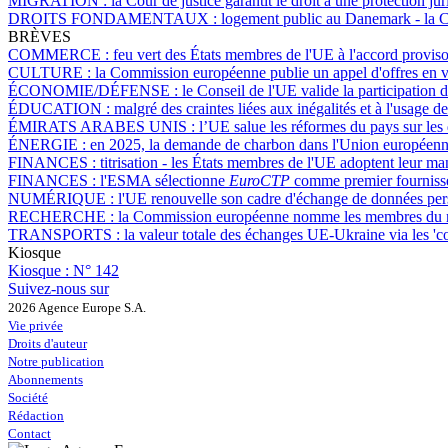
MIGRATION :
la Cour de justice garantit le droit à une protection 
DROITS FONDAMENTAUX :
logement public au Danemark - la Cou
BRÈVES
COMMERCE :
feu vert des États membres de l'UE à l'accord proviso
CULTURE :
la Commission européenne publie un appel d'offres en vue
ÉCONOMIE/DÉFENSE :
le Conseil de l'UE valide la participation 
ÉDUCATION :
malgré des craintes liées aux inégalités et à l'usage 
ÉMIRATS ARABES UNIS :
l’UE salue les réformes du pays sur les
ÉNERGIE :
en 2025, la demande de charbon dans l'Union européenne
FINANCES :
titrisation - les États membres de l'UE adoptent leur 
FINANCES :
l'ESMA sélectionne
EuroCTP
comme premier fournisseu
NUMÉRIQUE :
l'UE renouvelle son cadre d'échange de données pe
RECHERCHE :
la Commission européenne nomme les membres du nou
TRANSPORTS :
la valeur totale des échanges UE-Ukraine via les 'co
Kiosque
Kiosque :
N° 142
Suivez-nous sur
2026 Agence Europe S.A.
Vie privée
Droits d'auteur
Notre publication
Abonnements
Société
Rédaction
Contact