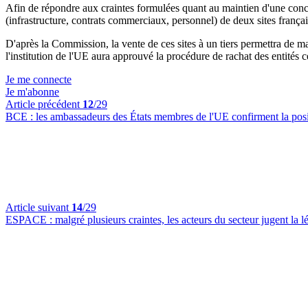
Afin de répondre aux craintes formulées quant au maintien d'une concur
(infrastructure, contrats commerciaux, personnel) de deux sites frança
D'après la Commission, la vente de ces sites à un tiers permettra de ma
l'institution de l'UE aura approuvé la procédure de rachat des entités
Je me connecte
Je m'abonne
Article précédent
12
/29
BCE :
les ambassadeurs des États membres de l'UE confirment la posi
Article suivant
14
/29
ESPACE :
malgré plusieurs craintes, les acteurs du secteur jugent la 