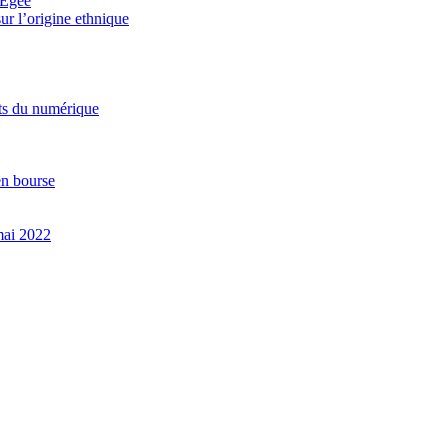
r Égée
ur l’origine ethnique
orts du numérique
en bourse
 mai 2022