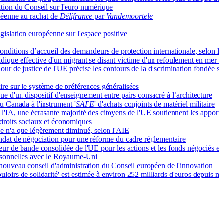
tion du Conseil sur l'euro numérique
péenne au rachat de
Délifrance
par
Vandemoortele
législation européenne sur l'espace positive
des conditions d’accueil des demandeurs de protection internationale, selo
juridique effective d'un migrant se disant victime d'un refoulement en me
r de justice de l'UE précise les contours de la discrimination fondée s
ire sur le système de préférences généralisées
 d'un dispositif d'enseignement entre pairs consacré à l’architecture
du Canada à l'instrument '
SAFE
' d'achats conjoints de matériel militaire
de l'IA, une écrasante majorité des citoyens de l'UE soutiennent les app
 droits sociaux et économiques
 n'a que légèrement diminué, selon l'AIE
mandat de négociation pour une réforme du cadre réglementaire
r de bande consolidée de l'UE pour les actions et les fonds négociés 
rsonnelles avec le Royaume-Uni
veau conseil d'administration du Conseil européen de l'innovation
uloirs de solidarité' est estimée à environ 252 milliards d'euros depuis