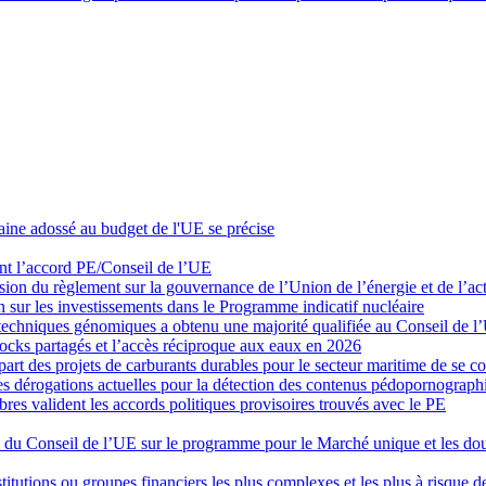
raine adossé au budget de l'UE se précise
ent l’accord PE/Conseil de l’UE
ion du règlement sur la gouvernance de l’Union de l’énergie et de l’act
 sur les investissements dans le Programme indicatif nucléaire
s techniques génomiques a obtenu une majorité qualifiée au Conseil de l
tocks partagés et l’accès réciproque aux eaux en 2026
art des projets de carburants durables pour le secteur maritime de se co
 dérogations actuelles pour la détection des contenus pédopornograph
embres valident les accords politiques provisoires trouvés avec le PE
l du Conseil de l’UE sur le programme pour le Marché unique et les do
tutions ou groupes financiers les plus complexes et les plus à risque d