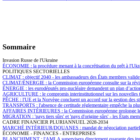
Sommaire
Invasion Russe de l'Ukraine
ÉCONOMIE :
la procédure menant à la concrétisation du prêt à l'Uk
POLITIQUES SECTORIELLES
CLIMAT :
objectif 2040 - les ambassadeurs des États membres valid
CLIMAT/ÉNERGIE :
la Commission européenne consulte sur la révis
ÉNERGIE :
les eurodéputés pro-nucléaire demandent un plan d’action
AGRICULTURE :
le compromis interinstitutionnel sur les nouvelle
PÊCHE :
l'UE et la Norvège concluent un accord sur la gestion des s
TRANSPORTS :
l'absence de certitude réglementaire empêche la plup
AFFAIRES INTÉRIEURES :
la Commission européenne prolonge les
MIGRATION :
'pays tiers sûrs' et 'pays d'origine sûrs' - les États m
CADRE FINANCIER PLURIANNUEL 2028-2034
MARCHÉ INTÉRIEUR/DOUANES :
mandat de négociation partie
ÉCONOMIE - FINANCES - ENTREPRISES
BLANCHIMENT :
l'AMLA supervisera directement quarante des insti