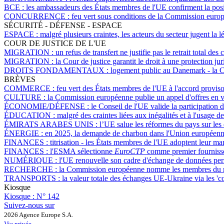
BCE :
les ambassadeurs des États membres de l'UE confirment la posi
CONCURRENCE :
feu vert sous conditions de la Commission euro
SÉCURITÉ - DÉFENSE - ESPACE
ESPACE :
malgré plusieurs craintes, les acteurs du secteur jugent la 
COUR DE JUSTICE DE L'UE
MIGRATION :
un refus de transfert ne justifie pas le retrait total 
MIGRATION :
la Cour de justice garantit le droit à une protection 
DROITS FONDAMENTAUX :
logement public au Danemark - la Cou
BRÈVES
COMMERCE :
feu vert des États membres de l'UE à l'accord proviso
CULTURE :
la Commission européenne publie un appel d'offres en vue
ÉCONOMIE/DÉFENSE :
le Conseil de l'UE valide la participation 
ÉDUCATION :
malgré des craintes liées aux inégalités et à l'usage 
ÉMIRATS ARABES UNIS :
l’UE salue les réformes du pays sur les
ÉNERGIE :
en 2025, la demande de charbon dans l'Union européenne
FINANCES :
titrisation - les États membres de l'UE adoptent leur 
FINANCES :
l'ESMA sélectionne
EuroCTP
comme premier fournisseu
NUMÉRIQUE :
l'UE renouvelle son cadre d'échange de données pe
RECHERCHE :
la Commission européenne nomme les membres du nou
TRANSPORTS :
la valeur totale des échanges UE-Ukraine via les 'co
Kiosque
Kiosque :
N° 142
Suivez-nous sur
2026 Agence Europe S.A.
Vie privée