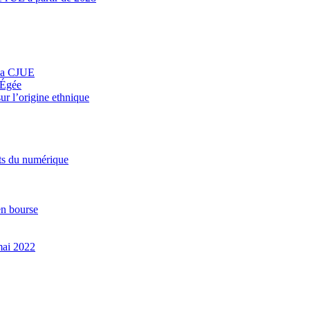
n la CJUE
r Égée
ur l’origine ethnique
orts du numérique
en bourse
 mai 2022