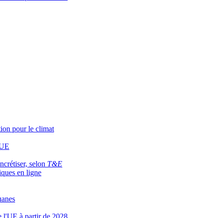
ion pour le climat
’UE
ncrétiser, selon
T&E
iques en ligne
uanes
e l'UE à partir de 2028