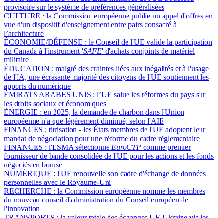
provisoire sur le système de préférences généralisées
CULTURE :
la Commission européenne publie un appel d'offres en
vue d'un dispositif d'enseignement entre pairs consacré à
l’architecture
ÉCONOMIE/DÉFENSE :
le Conseil de l'UE valide la participation
du Canada à l'instrument '
SAFE
' d'achats conjoints de matériel
militaire
ÉDUCATION :
malgré des craintes liées aux inégalités et à l'usage
de l'IA, une écrasante majorité des citoyens de l'UE soutiennent les
apports du numérique
ÉMIRATS ARABES UNIS :
l’UE salue les réformes du pays sur
les droits sociaux et économiques
ÉNERGIE :
en 2025, la demande de charbon dans l'Union
européenne n'a que légèrement diminué, selon l'AIE
FINANCES :
titrisation - les États membres de l'UE adoptent leur
mandat de négociation pour une réforme du cadre réglementaire
FINANCES :
l'ESMA sélectionne
EuroCTP
comme premier
fournisseur de bande consolidée de l'UE pour les actions et les fonds
négociés en bourse
NUMÉRIQUE :
l'UE renouvelle son cadre d'échange de données
personnelles avec le Royaume-Uni
RECHERCHE :
la Commission européenne nomme les membres
du nouveau conseil d'administration du Conseil européen de
l'innovation
TRANSPORTS :
la valeur totale des échanges UE-Ukraine via les