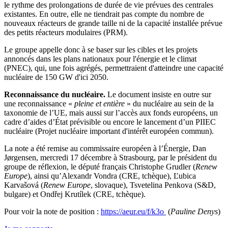
le rythme des prolongations de durée de vie prévues des centrales
existantes. En outre, elle ne tiendrait pas compte du nombre de
nouveaux réacteurs de grande taille ni de la capacité installée prévue
des petits réacteurs modulaires (PRM).
Le groupe appelle donc à se baser sur les cibles et les projets
annoncés dans les plans nationaux pour l'énergie et le climat
(PNEC), qui, une fois agrégés, permettraient d'atteindre une capacité
nucléaire de 150 GW d'ici 2050.
Reconnaissance du nucléaire.
Le document insiste en outre sur
une reconnaissance «
pleine et entière
» du nucléaire au sein de la
taxonomie de l’UE, mais aussi sur l’accès aux fonds européens, un
cadre d’aides d’État prévisible ou encore le lancement d’un PIIEC
nucléaire (Projet nucléaire important d'intérêt européen commun).
La note a été remise au commissaire européen à l’Énergie, Dan
Jørgensen, mercredi 17 décembre à Strasbourg, par le président du
groupe de réflexion, le député français Christophe Grudler (
Renew
Europe
), ainsi qu’Alexandr Vondra (CRE, tchèque), Ľubica
Karvašová (
Renew Europe
, slovaque), Tsvetelina Penkova (S&D,
bulgare) et Ondřej Krutílek (CRE, tchèque).
Pour voir la note de position :
https://aeur.eu/f/k3o
(
Pauline Denys
)