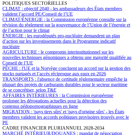
POLITIQUES SECTORIELLES
CLIMAT :
objectif 2040 - les ambassadeurs des États membres
valident l’accord PE/Conseil de l’UE
CLIMAT/ÉNERGIE :
la Commission européenne consulte sur la
révision du règlement sur la gouvernance de l’Union de l’énergie et
de l’action pour le climat
ÉNERGIE :
les eurodéputés pro-nucléaire demandent un plan
d’action sur les investissements dans le Programme indicatif
nucléaire
AGRICULTURE :
le compromis interinstitutionnel sur les
nouvelles techniques génomiques a obtenu une majorité qualifiée au
Conseil de l’UE
PÊCHE :
l'UE et la Norvège concluent un accord sur la gestion des
stocks partagés et l’accès réciproque aux eaux en 2026
TRANSPORTS :
l'absence de certitude réglementaire empêche la
plupart des projets de carburants durables pour le secteur maritime
de se concrétiser, selon
T&E
AFFAIRES INTÉRIEURES :
la Commission européenne
prolonge les dérogations actuelles pour la détection des
contenus pédopornographiques en ligne
MIGRATION :
'pays tiers sûrs' et 'pays d'origine sûrs' - les États
membres valident les accords politiques provisoires trouvés avec le
PE
CADRE FINANCIER PLURIANNUEL 2028-2034
MARCHÉ INTÉRIEUR/DOUANES :
mandat de négociation