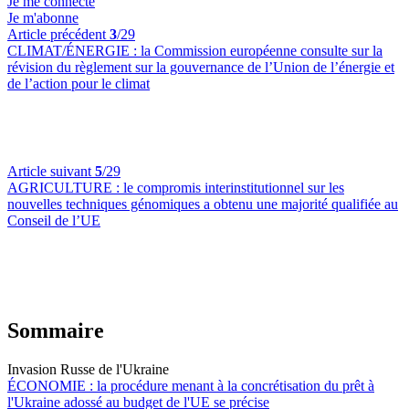
Je me connecte
Je m'abonne
Article précédent
3
/29
CLIMAT/ÉNERGIE :
la Commission européenne consulte sur la
révision du règlement sur la gouvernance de l’Union de l’énergie et
de l’action pour le climat
Article suivant
5
/29
AGRICULTURE :
le compromis interinstitutionnel sur les
nouvelles techniques génomiques a obtenu une majorité qualifiée au
Conseil de l’UE
Sommaire
Invasion Russe de l'Ukraine
ÉCONOMIE :
la procédure menant à la concrétisation du prêt à
l'Ukraine adossé au budget de l'UE se précise