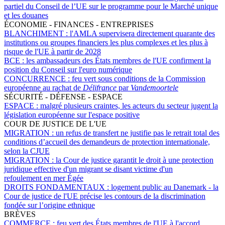
partiel du Conseil de l’UE sur le programme pour le Marché unique
et les douanes
ÉCONOMIE - FINANCES - ENTREPRISES
BLANCHIMENT :
l'AMLA supervisera directement quarante des
institutions ou groupes financiers les plus complexes et les plus à
risque de l'UE à partir de 2028
BCE :
les ambassadeurs des États membres de l'UE confirment la
position du Conseil sur l'euro numérique
CONCURRENCE :
feu vert sous conditions de la Commission
européenne au rachat de
Délifrance
par
Vandemoortele
SÉCURITÉ - DÉFENSE - ESPACE
ESPACE :
malgré plusieurs craintes, les acteurs du secteur jugent la
législation européenne sur l'espace positive
COUR DE JUSTICE DE L'UE
MIGRATION :
un refus de transfert ne justifie pas le retrait total des
conditions d’accueil des demandeurs de protection internationale,
selon la CJUE
MIGRATION :
la Cour de justice garantit le droit à une protection
juridique effective d'un migrant se disant victime d'un
refoulement en mer Égée
DROITS FONDAMENTAUX :
logement public au Danemark - la
Cour de justice de l'UE précise les contours de la discrimination
fondée sur l’origine ethnique
BRÈVES
COMMERCE :
feu vert des États membres de l'UE à l'accord