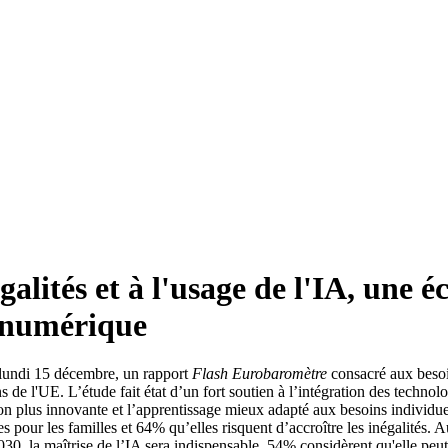
galités et à l'usage de l'IA, une 
u numérique
lundi 15 décembre, un rapport
Flash Eurobaromètre
consacré aux besoi
 de l'UE. L’étude fait état d’un fort soutien à l’intégration des tech
on plus innovante et l’apprentissage mieux adapté aux besoins individ
pour les familles et 64% qu’elles risquent d’accroître les inégalités. Au
, la maîtrise de l’IA sera indispensable, 54% considèrent qu'elle peut 