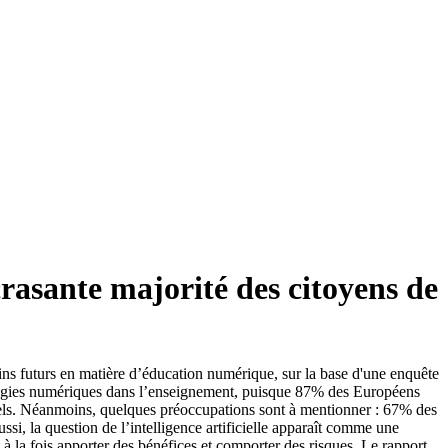
écrasante majorité des citoyens de
ns futurs en matière d’éducation numérique, sur la base d'une enquête
nologies numériques dans l’enseignement, puisque 87% des Européens
uels. Néanmoins, quelques préoccupations sont à mentionner : 67% des
ssi, la question de l’intelligence artificielle apparaît comme une
à la fois apporter des bénéfices et comporter des risques. Le rapport