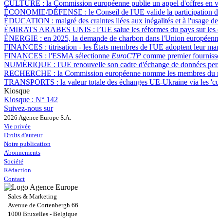
CULTURE :
la Commission européenne publie un appel d'offres en vue
ÉCONOMIE/DÉFENSE :
le Conseil de l'UE valide la participation 
ÉDUCATION :
malgré des craintes liées aux inégalités et à l'usage 
ÉMIRATS ARABES UNIS :
l’UE salue les réformes du pays sur les
ÉNERGIE :
en 2025, la demande de charbon dans l'Union européenne
FINANCES :
titrisation - les États membres de l'UE adoptent leur 
FINANCES :
l'ESMA sélectionne
EuroCTP
comme premier fournisseu
NUMÉRIQUE :
l'UE renouvelle son cadre d'échange de données pe
RECHERCHE :
la Commission européenne nomme les membres du nou
TRANSPORTS :
la valeur totale des échanges UE-Ukraine via les 'co
Kiosque
Kiosque :
N° 142
Suivez-nous sur
2026 Agence Europe S.A.
Vie privée
Droits d'auteur
Notre publication
Abonnements
Société
Rédaction
Contact
Sales & Marketing
Avenue de Cortenbergh 66
1000 Bruxelles - Belgique