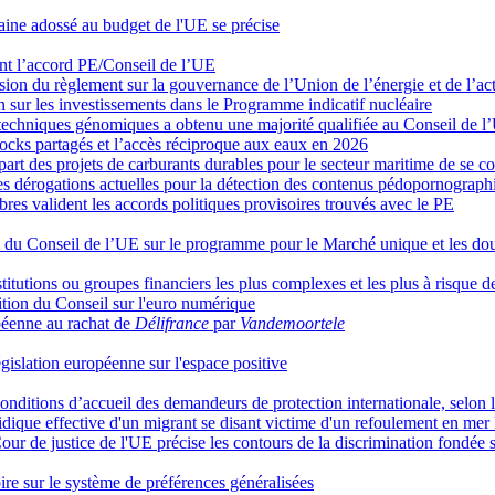
raine adossé au budget de l'UE se précise
ent l’accord PE/Conseil de l’UE
ion du règlement sur la gouvernance de l’Union de l’énergie et de l’act
 sur les investissements dans le Programme indicatif nucléaire
s techniques génomiques a obtenu une majorité qualifiée au Conseil de l
tocks partagés et l’accès réciproque aux eaux en 2026
art des projets de carburants durables pour le secteur maritime de se co
 dérogations actuelles pour la détection des contenus pédopornograph
embres valident les accords politiques provisoires trouvés avec le PE
l du Conseil de l’UE sur le programme pour le Marché unique et les do
tutions ou groupes financiers les plus complexes et les plus à risque d
tion du Conseil sur l'euro numérique
péenne au rachat de
Délifrance
par
Vandemoortele
législation européenne sur l'espace positive
des conditions d’accueil des demandeurs de protection internationale, selo
juridique effective d'un migrant se disant victime d'un refoulement en me
r de justice de l'UE précise les contours de la discrimination fondée s
ire sur le système de préférences généralisées