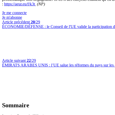
:
https://aeur.eu/f/k3t
(NP)
Je me connecte
Je m'abonne
Article précédent
20
/29
ÉCONOMIE/DÉFENSE :
le Conseil de l'UE valide la participation 
Article suivant
22
/29
ÉMIRATS ARABES UNIS :
l’UE salue les réformes du pays sur les
Sommaire