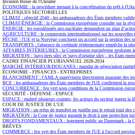
Invasion Russe de l'Ukraine
ÉCONOMIE :
la procédure menant à la concrétisation du prêt à l'Uk
POLITIQUES SECTORIELLES
CLIMAT :
objectif 2040 - les ambassadeurs des États membres valid
CLIMAT/ÉNERGIE :
la Commission européenne consulte sur la révis
ÉNERGIE :
les eurodéputés pro-nucléaire demandent un plan d’action
AGRICULTURE :
le compromis interinstitutionnel sur les nouvelle
PÊCHE :
l'UE et la Norvège concluent un accord sur la gestion des s
TRANSPORTS :
l'absence de certitude réglementaire empêche la plup
AFFAIRES INTÉRIEURES :
la Commission européenne prolonge les
MIGRATION :
'pays tiers sûrs' et 'pays d'origine sûrs' - les États m
CADRE FINANCIER PLURIANNUEL 2028-2034
MARCHÉ INTÉRIEUR/DOUANES :
mandat de négociation partie
ÉCONOMIE - FINANCES - ENTREPRISES
BLANCHIMENT :
l'AMLA supervisera directement quarante des insti
BCE :
les ambassadeurs des États membres de l'UE confirment la posi
CONCURRENCE :
feu vert sous conditions de la Commission euro
SÉCURITÉ - DÉFENSE - ESPACE
ESPACE :
malgré plusieurs craintes, les acteurs du secteur jugent la 
COUR DE JUSTICE DE L'UE
MIGRATION :
un refus de transfert ne justifie pas le retrait total 
MIGRATION :
la Cour de justice garantit le droit à une protection 
DROITS FONDAMENTAUX :
logement public au Danemark - la Cou
BRÈVES
COMMERCE :
feu vert des États membres de l'UE à l'accord proviso