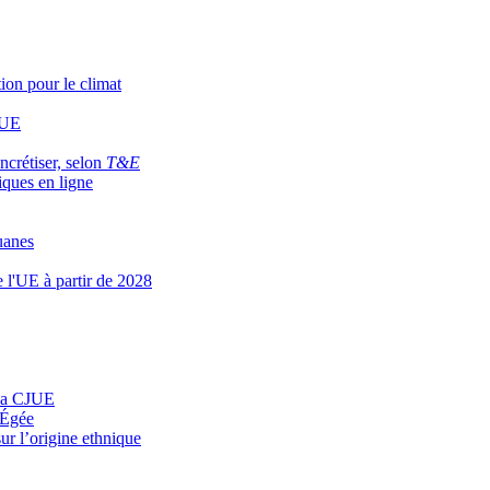
ion pour le climat
’UE
ncrétiser, selon
T&E
iques en ligne
uanes
e l'UE à partir de 2028
n la CJUE
r Égée
ur l’origine ethnique