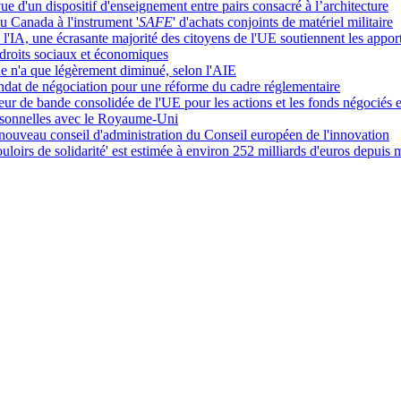
 d'un dispositif d'enseignement entre pairs consacré à l’architecture
du Canada à l'instrument '
SAFE
' d'achats conjoints de matériel militaire
de l'IA, une écrasante majorité des citoyens de l'UE soutiennent les app
 droits sociaux et économiques
 n'a que légèrement diminué, selon l'AIE
mandat de négociation pour une réforme du cadre réglementaire
r de bande consolidée de l'UE pour les actions et les fonds négociés 
rsonnelles avec le Royaume-Uni
veau conseil d'administration du Conseil européen de l'innovation
uloirs de solidarité' est estimée à environ 252 milliards d'euros depuis