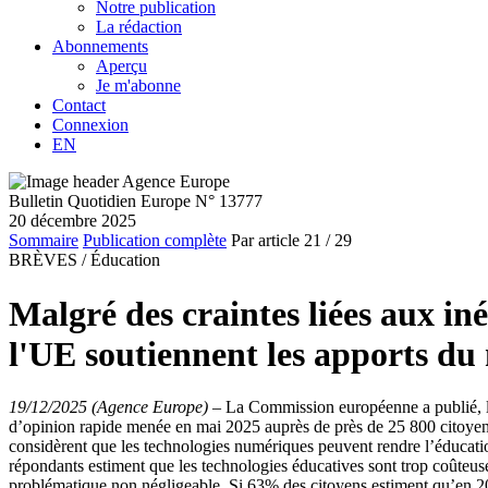
Notre publication
La rédaction
Abonnements
Aperçu
Je m'abonne
Contact
Connexion
EN
Bulletin Quotidien Europe N° 13777
20 décembre 2025
Sommaire
Publication complète
Par article
21
/ 29
BRÈVES /
Éducation
Malgré des craintes liées aux iné
l'UE soutiennent les apports d
19/12/2025 (Agence Europe)
–
La Commission européenne a publié, 
d’opinion rapide menée en mai 2025 auprès de près de 25 800 citoyens
considèrent que les technologies numériques peuvent rendre l’éducati
répondants estiment que les technologies éducatives sont trop coûteuses 
problématique non négligeable. Si 63% des citoyens estiment qu’en 2030