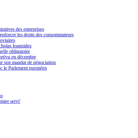
ratives des entreprises
enforcer les droits des consommateurs
oviaires
icholas Ioannides
elle obligatoire
l prévu en décembre
opte son mandat de négociation
vec le Parlement européen
to
mier servi'