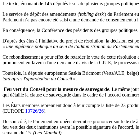
Le texte, émanant de 145 députés issus de plusieurs groupes politiques
Le service de dépôt des amendements ('
tabling desk
') du Parlement eu
Parlement n’a pas encore été saisi d'une demande de consentement à 
En conséquence, la Conférence des présidents des groupes politiques a
D'après des élus à l’initiative du projet de résolution, la décision est
«
une ingérence politique au sein de l’administration du Parlement eu
Ce rebondissement a pour effet de retarder le vote de cette résolution
prononcent en faveur d'une demande d'avis de la CJUE, le processus de
Toutefois, la députée européenne Saskia Bricmont (Verts/ALE, belge) s'
tard après l'approbation du Conseil
».
Feu vert du Conseil pour la mesure de sauvegarde
. Le même jour
qui détaille la clause de sauvegarde dans le cadre de l’accord comme
Les États membres reprennent donc à leur compte la liste de 23 produit
(EUROPE
13726/26
).
De son côté, le Parlement européen devrait se prononcer sur le texte à 
feu vert des deux institutions avant la possible signature de l'accord
semaine du 15.
(Léa Marchal)