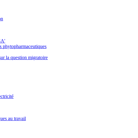
on
SA'
its phytopharmaceutiques
r la question migratoire
tricité
ues au travail