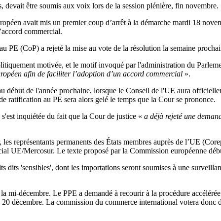
, devait être soumis aux voix lors de la session plénière, fin novembre.
ropéen avait mis un premier coup d’arrêt à la démarche mardi 18 novembr
l’accord commercial.
u PE (CoP) a rejeté la mise au vote de la résolution la semaine prochai
 politiquement motivée, et le motif invoqué par l'administration du Parlem
ropéen afin de faciliter l’adoption d’un accord commercial
».
 au début de l'année prochaine, lorsque le Conseil de l'UE aura officiel
 ratification au PE sera alors gelé le temps que la Cour se prononce.
est inquiétée du fait que la Cour de justice «
a déjà rejeté une demande
, les représentants permanents des États membres auprès de l’UE (Corep
rcial UE/Mercosur. Le texte proposé par la Commission européenne début
s dits 'sensibles', dont les importations seront soumises à une surveilla
la mi-décembre. Le PPE a demandé à recourir à la procédure accélérée afi
, le 20 décembre. La commission du commerce international votera donc d