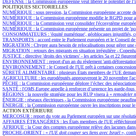
DÉFENSE :
la Commission européenne veut libérer le potentiel de l’
POLITIQUES SECTORIELLES
NUMÉRIQUE :
sous pression, la Commission européenne accepte de re
NUMÉRIQUE :
la Commission européenne modifie le RGPD pour auto
NUMÉRIQUE :
la Commission veut consolider l'écosystème européen
NUMÉRIQUE :
la Commission européenne présente un projet de 'por
CONSOMMATEURS :
'équité numérique', géoblocages injustifiés
TRANSPORTS :
accord entre le Parlement européen et le Conseil de
MIGRATION :
Chypre aura besoin de relocalisations pour gérer une 
MIGRATION :
retours des migrants en situation irrégulière - Copen
JUSTICE :
directive 'droits des victimes' - les articles 5a et 22 fig
ENVIRONNEMENT :
report d'un an du règlement 'anti-déforestati
ENVIRONNEMENT :
le Conseil de l'UE prêt à certaines concessio
SÛRETÉ ALIMENTAIRE :
plusieurs États membres de l’UE demandent
AGRICULTURE :
les eurodéputés approuveront le 20 novembre l'acc
PÊCHE :
la Commission européenne déplore l’échec des négociations
SANTÉ :
l'
OMS Europe
appelle à renforcer d’urgence les garde-fous f
RÉGIONS :
la nouvelle stratégie pour les RUP visera à «
remodeler n
ÉNERGIE :
réseaux électriques - la Commission européenne peaufine 
ÉNERGIE :
la Commission européenne ouvre les inscriptions pour le
ACTION EXTÉRIEURE
MERCOSUR :
report du vote au Parlement européen sur une résoluti
AFFAIRES ÉTRANGÈRES :
les États membres de l'UE réfléchiront 
AFRIQUE :
la Cour des comptes européenne relève des lacunes dans le
PROCHE-ORIENT :
«
l'UE doit couper ses liens avec Israël
», conf