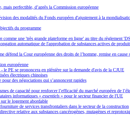
ace, mais perfectible, d’après la Commission européenne
révision des modalités du Fonds européen d'ajustement à la mondialisati
objectifs du programme
n
comme une 'très grande plateforme en ligne' au titre du règlement 'D
olongation automatique de l'approbation de substances actives de produ
e défend la Cour européenne des droits de l’homme, remise en cause su
ssion européenne
es - le PE se prononcera en plénière sur la demande d'avis de la CJUE
sées électriques chinoises
re pour des négociations qui s’annoncent rapides
s de capacité pour renforcer l’efficacité du marché européen de l’élec
tataires informatiques «
essentiels
» pour le secteur financier de l'UE
 sur le logement abordable
urniture de services transfrontaliers dans le secteur de la construction
 directive relative aux substances cancérogènes, mutagènes et reprotoxiq