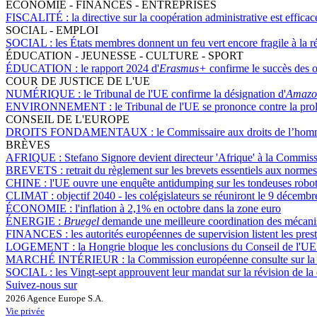
ÉCONOMIE - FINANCES - ENTREPRISES
FISCALITÉ :
la directive sur la coopération administrative est effic
SOCIAL - EMPLOI
SOCIAL :
les États membres donnent un feu vert encore fragile à la 
ÉDUCATION - JEUNESSE - CULTURE - SPORT
ÉDUCATION :
le rapport 2024 d'
Erasmus+
confirme le succès des 
COUR DE JUSTICE DE L'UE
NUMÉRIQUE :
le Tribunal de l'UE confirme la désignation d'
Amazo
ENVIRONNEMENT :
le Tribunal de l'UE se prononce contre la pr
CONSEIL DE L'EUROPE
DROITS FONDAMENTAUX :
le Commissaire aux droits de l’homm
BRÈVES
AFRIQUE :
Stefano Signore devient directeur 'Afrique' à la Commi
BREVETS :
retrait du règlement sur les brevets essentiels aux norm
CHINE :
l'UE ouvre une enquête antidumping sur les tondeuses roboti
CLIMAT :
objectif 2040 - les colégislateurs se réuniront le 9 décemb
ÉCONOMIE :
l'inflation à 2,1% en octobre dans la zone euro
ÉNERGIE :
Bruegel
demande une meilleure coordination des mécanisme
FINANCES :
les autorités européennes de supervision listent les pres
LOGEMENT :
la Hongrie bloque les conclusions du Conseil de l'UE
MARCHÉ INTÉRIEUR :
la Commission européenne consulte sur la fo
SOCIAL :
les Vingt-sept approuvent leur mandat sur la révision de la
Suivez-nous sur
2026 Agence Europe S.A.
Vie privée