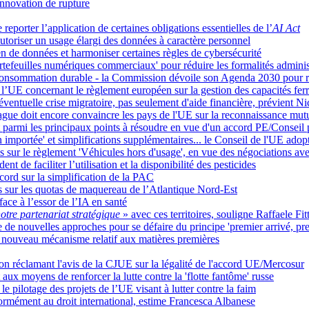
innovation de rupture
porter l’application de certaines obligations essentielles de l’
AI Act
riser un usage élargi des données à caractère personnel
 de données et harmoniser certaines règles de cybersécurité
tefeuilles numériques commerciaux' pour réduire les formalités administ
, consommation durable - la Commission dévoile son Agenda 2030 pour r
 l’UE concernant le règlement européen sur la gestion des capacités ferr
éventuelle crise migratoire, pas seulement d'aide financière, prévient N
hague doit encore convaincre les pays de l'UE sur la reconnaissance mutu
urent parmi les principaux points à résoudre en vue d'un accord PE/Consei
on importée' et simplifications supplémentaires... le Conseil de l'UE ad
ns sur le règlement 'Véhicules hors d'usage', en vue des négociations a
 de faciliter l’utilisation et la disponibilité des pesticides
ord sur la simplification de la PAC
 sur les quotas de maquereau de l’Atlantique Nord-Est
ace à l’essor de l’IA en santé
otre partenariat stratégique
» avec ces territoires, souligne Raffaele Fit
de nouvelles approches pour se défaire du principe 'premier arrivé, pre
 nouveau mécanisme relatif aux matières premières
on réclamant l'avis de la CJUE sur la légalité de l'accord UE/Mercosur
aux moyens de renforcer la lutte contre la 'flotte fantôme' russe
 pilotage des projets de l’UE visant à lutter contre la faim
ormément au droit international, estime Francesca Albanese