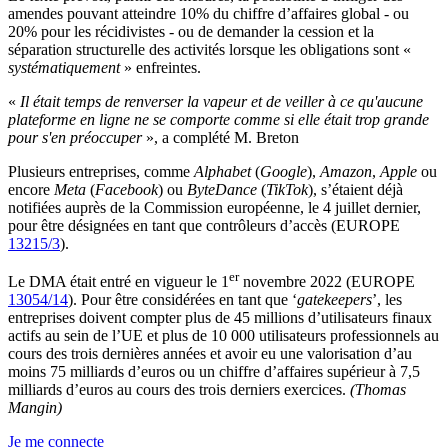
amendes pouvant atteindre 10% du chiffre d’affaires global - ou
20% pour les récidivistes - ou de demander la cession et la
séparation structurelle des activités lorsque les obligations sont «
systématiquement
» enfreintes.
«
Il était temps de renverser la vapeur et de veiller à ce qu'aucune
plateforme en ligne ne se comporte comme si elle était trop grande
pour s'en préoccuper
», a complété M. Breton
Plusieurs entreprises, comme
Alphabet
(
Google
),
Amazon
,
Apple
ou
encore
Meta
(
Facebook
) ou
ByteDance
(
TikTok
), s’étaient déjà
notifiées auprès de la Commission européenne, le 4 juillet dernier,
pour être désignées en tant que contrôleurs d’accès (EUROPE
13215/3
).
er
Le DMA était entré en vigueur le 1
novembre 2022 (EUROPE
13054/14
). Pour être considérées en tant que ‘
gatekeepers
’, les
entreprises doivent compter plus de 45 millions d’utilisateurs finaux
actifs au sein de l’UE et plus de 10 000 utilisateurs professionnels au
cours des trois dernières années et avoir eu une valorisation d’au
moins 75 milliards d’euros ou un chiffre d’affaires supérieur à 7,5
milliards d’euros au cours des trois derniers exercices.
(Thomas
Mangin)
Je me connecte