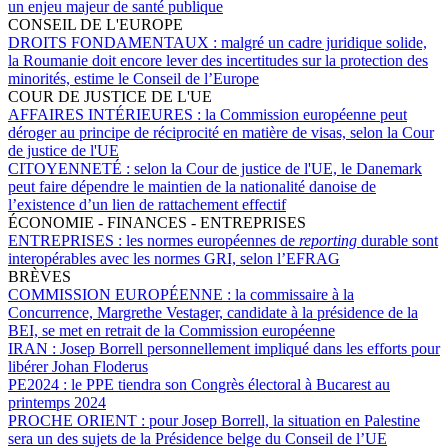
un enjeu majeur de santé publique
CONSEIL DE L'EUROPE
DROITS FONDAMENTAUX :
malgré un cadre juridique solide,
la Roumanie doit encore lever des incertitudes sur la protection des
minorités, estime le Conseil de l’Europe
COUR DE JUSTICE DE L'UE
AFFAIRES INTÉRIEURES :
la Commission européenne peut
déroger au principe de réciprocité en matière de visas, selon la Cour
de justice de l'UE
CITOYENNETÉ :
selon la Cour de justice de l'UE, le Danemark
peut faire dépendre le maintien de la nationalité danoise de
l’existence d’un lien de rattachement effectif
ÉCONOMIE - FINANCES - ENTREPRISES
ENTREPRISES :
les normes européennes de
reporting
durable sont
interopérables avec les normes GRI, selon l’EFRAG
BRÈVES
COMMISSION EUROPÉENNE :
la commissaire à la
Concurrence, Margrethe Vestager, candidate à la présidence de la
BEI, se met en retrait de la Commission européenne
IRAN :
Josep Borrell personnellement impliqué dans les efforts pour
libérer Johan Floderus
PE2024 :
le PPE tiendra son Congrès électoral à Bucarest au
printemps 2024
PROCHE ORIENT :
pour Josep Borrell, la situation en Palestine
sera un des sujets de la Présidence belge du Conseil de l’UE