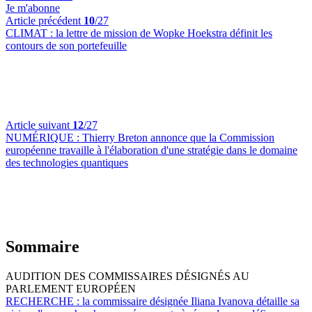
Je m'abonne
Article précédent
10
/27
CLIMAT :
la lettre de mission de Wopke Hoekstra définit les
contours de son portefeuille
Article suivant
12
/27
NUMÉRIQUE :
Thierry Breton annonce que la Commission
européenne travaille à l'élaboration d'une stratégie dans le domaine
des technologies quantiques
Sommaire
AUDITION DES COMMISSAIRES DÉSIGNÉS AU
PARLEMENT EUROPÉEN
RECHERCHE :
la commissaire désignée Iliana Ivanova détaille sa