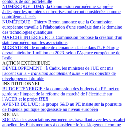
contours de son portefeuille
NUMÉRIQUE :
DMA, la Commission européenne s'apprête
à désigner les premières entreprises qui seront considérées comme
contrôleurs d'accès
NUMÉRIQUE :
Thierry Breton annonce que la Commission
européenne travaille à l'élaboration d'une stratégie dans le domaine
des technologies quantiques
MARCHÉ INTÉRIEUR :
la Commission propose la création d'un
statut européen pour les associations
MIGRATION :
le nombre de demandes d'asile dans l'UE élargie
devrait atteindre 1 million en 2023, selon l'Agence européenne de
l'asile
ACTION EXTÉRIEURE
DÉVELOPPEMENT :
à Cadix, les ministres de l'UE ont mis
l'accent sur la «
transition socialement juste
» et les objectifs de
développement durable
INSTITUTIONNEL
BUDGET/ÉNERGIE :
la commission des budgets du PE met en
garde sur l’impact de la réforme du marché de l’électricité sur
l’ACER et le projet
ITER
AVENIR DE L'UE :
le groupe S&D au PE insiste sur la poursuite
de l'agenda politique progressiste au niveau européen
SOCIAL
SOCIAL :
les associations européennes travaillant avec les sans-abri
appellent les États membres à considérer le 'mal-logement' comme