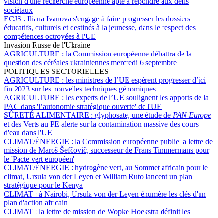
vision d'une recherche européenne apte à répondre aux défis
sociétaux
ECJS :
Iliana Ivanova s'engage à faire progresser les dossiers
éducatifs, culturels et destinés à la jeunesse, dans le respect des
compétences octroyées à l'UE
Invasion Russe de l'Ukraine
AGRICULTURE :
la Commission européenne débattra de la
question des céréales ukrainiennes mercredi 6 septembre
POLITIQUES SECTORIELLES
AGRICULTURE :
les ministres de l’UE espèrent progresser d’ici
fin 2023 sur les nouvelles techniques génomiques
AGRICULTURE :
les experts de l’UE soulignent les apports de la
PAC dans 'l’autonomie stratégique ouverte' de l'UE
SÛRETÉ ALIMENTAIRE :
glyphosate, une étude de
PAN Europe
et des Verts au PE alerte sur la contamination massive des cours
d'eau dans l'UE
CLIMAT/ÉNERGIE :
la Commission européenne publie la lettre de
mission de Maroš Šefčovič, successeur de Frans Timmermans pour
le 'Pacte vert européen'
CLIMAT/ÉNERGIE :
hydrogène vert, au Sommet africain pour le
climat, Ursula von der Leyen et William Ruto lancent un plan
stratégique pour le Kenya
CLIMAT :
à Nairobi, Ursula von der Leyen énumère les clés d'un
plan d'action africain
CLIMAT :
la lettre de mission de Wopke Hoekstra définit les