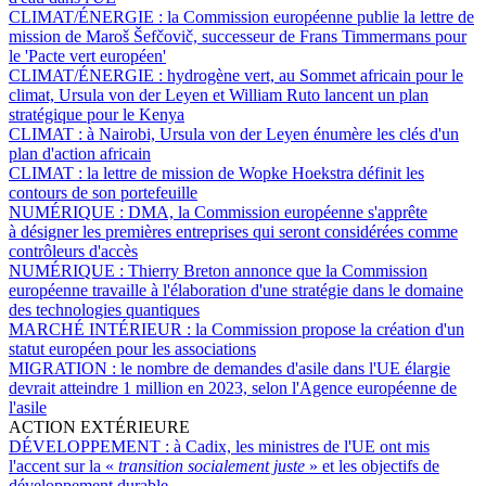
CLIMAT/ÉNERGIE :
la Commission européenne publie la lettre de
mission de Maroš Šefčovič, successeur de Frans Timmermans pour
le 'Pacte vert européen'
CLIMAT/ÉNERGIE :
hydrogène vert, au Sommet africain pour le
climat, Ursula von der Leyen et William Ruto lancent un plan
stratégique pour le Kenya
CLIMAT :
à Nairobi, Ursula von der Leyen énumère les clés d'un
plan d'action africain
CLIMAT :
la lettre de mission de Wopke Hoekstra définit les
contours de son portefeuille
NUMÉRIQUE :
DMA, la Commission européenne s'apprête
à désigner les premières entreprises qui seront considérées comme
contrôleurs d'accès
NUMÉRIQUE :
Thierry Breton annonce que la Commission
européenne travaille à l'élaboration d'une stratégie dans le domaine
des technologies quantiques
MARCHÉ INTÉRIEUR :
la Commission propose la création d'un
statut européen pour les associations
MIGRATION :
le nombre de demandes d'asile dans l'UE élargie
devrait atteindre 1 million en 2023, selon l'Agence européenne de
l'asile
ACTION EXTÉRIEURE
DÉVELOPPEMENT :
à Cadix, les ministres de l'UE ont mis
l'accent sur la «
transition socialement juste
» et les objectifs de
développement durable