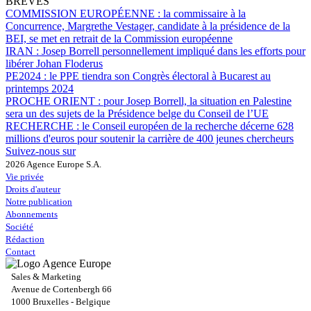
BRÈVES
COMMISSION EUROPÉENNE :
la commissaire à la
Concurrence, Margrethe Vestager, candidate à la présidence de la
BEI, se met en retrait de la Commission européenne
IRAN :
Josep Borrell personnellement impliqué dans les efforts pour
libérer Johan Floderus
PE2024 :
le PPE tiendra son Congrès électoral à Bucarest au
printemps 2024
PROCHE ORIENT :
pour Josep Borrell, la situation en Palestine
sera un des sujets de la Présidence belge du Conseil de l’UE
RECHERCHE :
le Conseil européen de la recherche décerne 628
millions d'euros pour soutenir la carrière de 400 jeunes chercheurs
Suivez-nous sur
2026 Agence Europe S.A.
Vie privée
Droits d'auteur
Notre publication
Abonnements
Société
Rédaction
Contact
Sales & Marketing
Avenue de Cortenbergh 66
1000 Bruxelles - Belgique