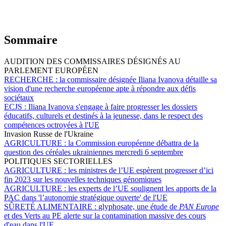
Sommaire
AUDITION DES COMMISSAIRES DÉSIGNÉS AU
PARLEMENT EUROPÉEN
RECHERCHE :
la commissaire désignée Iliana Ivanova détaille sa
vision d'une recherche européenne apte à répondre aux défis
sociétaux
ECJS :
Iliana Ivanova s'engage à faire progresser les dossiers
éducatifs, culturels et destinés à la jeunesse, dans le respect des
compétences octroyées à l'UE
Invasion Russe de l'Ukraine
AGRICULTURE :
la Commission européenne débattra de la
question des céréales ukrainiennes mercredi 6 septembre
POLITIQUES SECTORIELLES
AGRICULTURE :
les ministres de l’UE espèrent progresser d’ici
fin 2023 sur les nouvelles techniques génomiques
AGRICULTURE :
les experts de l’UE soulignent les apports de la
PAC dans 'l’autonomie stratégique ouverte' de l'UE
SÛRETÉ ALIMENTAIRE :
glyphosate, une étude de
PAN Europe
et des Verts au PE alerte sur la contamination massive des cours
d'eau dans l'UE