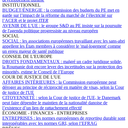
INSTITUTIONNEL
BUDGET/ÉNERGIE :
la commission des budgets du PE met en
garde sur l’impact de la réforme du marché de l’électricité sur
l’ACER et le projet
ITER
AVENIR DE L'UE :
le groupe S&D au PE insiste sur la poursuite
de l'agenda politique progressiste au niveau européen
SOCIAL
SOCIAL :
les associations européennes travaillant avec les sans-abri
appellent les États membres à considérer le 'mal-logement' comme
un enjeu majeur de santé publique
CONSEIL DE L'EUROPE
DROITS FONDAMENTAUX :
malgré un cadre juridique solide,
la Roumanie doit encore lever des incertitudes sur la protection des
minorités, estime le Conseil de l’Europe
COUR DE JUSTICE DE L'UE
AFFAIRES INTÉRIEURES :
la Commission européenne peut
déroger au principe de réciprocité en matière de visas, selon la Cour
de justice de l'UE
CITOYENNETÉ :
selon la Cour de justice de l'UE, le Danemark
peut faire dépendre le maintien de la nationalité danoise de
l’existence d’un lien de rattachement effectif
ÉCONOMIE - FINANCES - ENTREPRISES
ENTREPRISES :
les normes européennes de
reporting
durable sont
interopérables avec les normes GRI, selon l’EFRAG