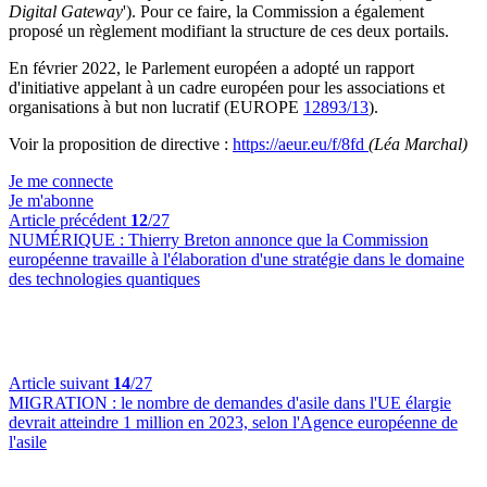
Digital Gateway
'). Pour ce faire, la Commission a également
proposé un règlement modifiant la structure de ces deux portails.
En février 2022, le Parlement européen a adopté un rapport
d'initiative appelant à un cadre européen pour les associations et
organisations à but non lucratif (EUROPE
12893/13
).
Voir la proposition de directive :
https://aeur.eu/f/8fd
(Léa Marchal)
Je me connecte
Je m'abonne
Article précédent
12
/27
NUMÉRIQUE :
Thierry Breton annonce que la Commission
européenne travaille à l'élaboration d'une stratégie dans le domaine
des technologies quantiques
Article suivant
14
/27
MIGRATION :
le nombre de demandes d'asile dans l'UE élargie
devrait atteindre 1 million en 2023, selon l'Agence européenne de
l'asile