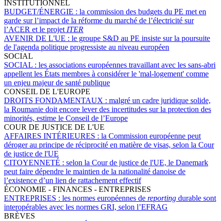
INSTITUTIONNEL
BUDGET/ÉNERGIE :
la commission des budgets du PE met en
garde sur l’impact de la réforme du marché de l’électricité sur
l’ACER et le projet
ITER
AVENIR DE L'UE :
le groupe S&D au PE insiste sur la poursuite
de l'agenda politique progressiste au niveau européen
SOCIAL
SOCIAL :
les associations européennes travaillant avec les sans-abri
appellent les États membres à considérer le 'mal-logement' comme
un enjeu majeur de santé publique
CONSEIL DE L'EUROPE
DROITS FONDAMENTAUX :
malgré un cadre juridique solide,
la Roumanie doit encore lever des incertitudes sur la protection des
minorités, estime le Conseil de l’Europe
COUR DE JUSTICE DE L'UE
AFFAIRES INTÉRIEURES :
la Commission européenne peut
déroger au principe de réciprocité en matière de visas, selon la Cour
de justice de l'UE
CITOYENNETÉ :
selon la Cour de justice de l'UE, le Danemark
peut faire dépendre le maintien de la nationalité danoise de
l’existence d’un lien de rattachement effectif
ÉCONOMIE - FINANCES - ENTREPRISES
ENTREPRISES :
les normes européennes de
reporting
durable sont
interopérables avec les normes GRI, selon l’EFRAG
BRÈVES