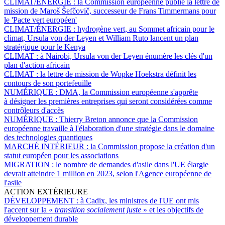
CLIMAT/ÉNERGIE :
la Commission européenne publie la lettre de
mission de Maroš Šefčovič, successeur de Frans Timmermans pour
le 'Pacte vert européen'
CLIMAT/ÉNERGIE :
hydrogène vert, au Sommet africain pour le
climat, Ursula von der Leyen et William Ruto lancent un plan
stratégique pour le Kenya
CLIMAT :
à Nairobi, Ursula von der Leyen énumère les clés d'un
plan d'action africain
CLIMAT :
la lettre de mission de Wopke Hoekstra définit les
contours de son portefeuille
NUMÉRIQUE :
DMA, la Commission européenne s'apprête
à désigner les premières entreprises qui seront considérées comme
contrôleurs d'accès
NUMÉRIQUE :
Thierry Breton annonce que la Commission
européenne travaille à l'élaboration d'une stratégie dans le domaine
des technologies quantiques
MARCHÉ INTÉRIEUR :
la Commission propose la création d'un
statut européen pour les associations
MIGRATION :
le nombre de demandes d'asile dans l'UE élargie
devrait atteindre 1 million en 2023, selon l'Agence européenne de
l'asile
ACTION EXTÉRIEURE
DÉVELOPPEMENT :
à Cadix, les ministres de l'UE ont mis
l'accent sur la «
transition socialement juste
» et les objectifs de
développement durable