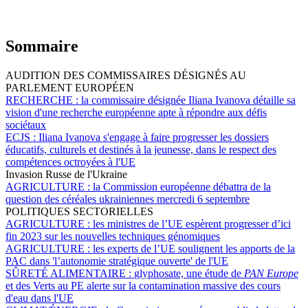
Sommaire
AUDITION DES COMMISSAIRES DÉSIGNÉS AU
PARLEMENT EUROPÉEN
RECHERCHE :
la commissaire désignée Iliana Ivanova détaille sa
vision d'une recherche européenne apte à répondre aux défis
sociétaux
ECJS :
Iliana Ivanova s'engage à faire progresser les dossiers
éducatifs, culturels et destinés à la jeunesse, dans le respect des
compétences octroyées à l'UE
Invasion Russe de l'Ukraine
AGRICULTURE :
la Commission européenne débattra de la
question des céréales ukrainiennes mercredi 6 septembre
POLITIQUES SECTORIELLES
AGRICULTURE :
les ministres de l’UE espèrent progresser d’ici
fin 2023 sur les nouvelles techniques génomiques
AGRICULTURE :
les experts de l’UE soulignent les apports de la
PAC dans 'l’autonomie stratégique ouverte' de l'UE
SÛRETÉ ALIMENTAIRE :
glyphosate, une étude de
PAN Europe
et des Verts au PE alerte sur la contamination massive des cours
d'eau dans l'UE