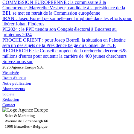
COMMISSION EUROPÉENNE :
la commissaire à la
Concurrence, Margrethe Vestager, candidate à la présidence de la
BEI, se met en retrait de la Commission européenne
IRAN :
Josep Borrell personnellement impliqué dans les efforts pour
libérer Johan Floderus
PE2024 :
le PPE tiendra son Congrès électoral à Bucarest au
printemps 2024
PROCHE ORIENT :
pour Josep Borrell, la situation en Palestine
sera un des sujets de la Présidence belge du Conseil de l’UE
RECHERCHE :
le Conseil européen de la recherche décerne 628
millions d'euros pour soutenir la carrière de 400 jeunes chercheurs
Suivez-nous sur
2026 Agence Europe S.A.
Vie privée
Droits d'auteur
Notre publication
Abonnements
Société
Rédaction
Contact
Sales & Marketing
Avenue de Cortenbergh 66
1000 Bruxelles - Belgique