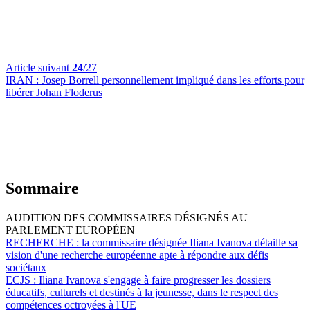
Article suivant
24
/27
IRAN :
Josep Borrell personnellement impliqué dans les efforts pour
libérer Johan Floderus
Sommaire
AUDITION DES COMMISSAIRES DÉSIGNÉS AU
PARLEMENT EUROPÉEN
RECHERCHE :
la commissaire désignée Iliana Ivanova détaille sa
vision d'une recherche européenne apte à répondre aux défis
sociétaux
ECJS :
Iliana Ivanova s'engage à faire progresser les dossiers
éducatifs, culturels et destinés à la jeunesse, dans le respect des
compétences octroyées à l'UE