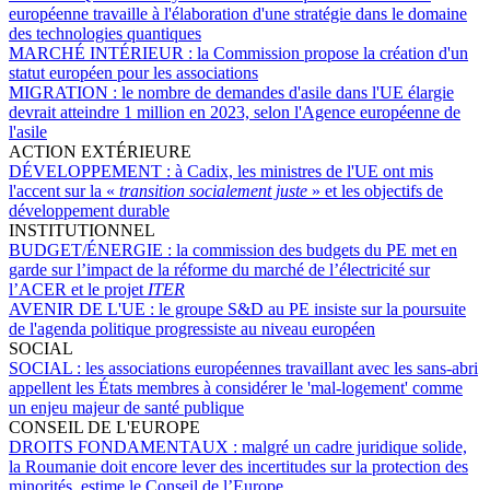
européenne travaille à l'élaboration d'une stratégie dans le domaine
des technologies quantiques
MARCHÉ INTÉRIEUR :
la Commission propose la création d'un
statut européen pour les associations
MIGRATION :
le nombre de demandes d'asile dans l'UE élargie
devrait atteindre 1 million en 2023, selon l'Agence européenne de
l'asile
ACTION EXTÉRIEURE
DÉVELOPPEMENT :
à Cadix, les ministres de l'UE ont mis
l'accent sur la «
transition socialement juste
» et les objectifs de
développement durable
INSTITUTIONNEL
BUDGET/ÉNERGIE :
la commission des budgets du PE met en
garde sur l’impact de la réforme du marché de l’électricité sur
l’ACER et le projet
ITER
AVENIR DE L'UE :
le groupe S&D au PE insiste sur la poursuite
de l'agenda politique progressiste au niveau européen
SOCIAL
SOCIAL :
les associations européennes travaillant avec les sans-abri
appellent les États membres à considérer le 'mal-logement' comme
un enjeu majeur de santé publique
CONSEIL DE L'EUROPE
DROITS FONDAMENTAUX :
malgré un cadre juridique solide,
la Roumanie doit encore lever des incertitudes sur la protection des
minorités, estime le Conseil de l’Europe