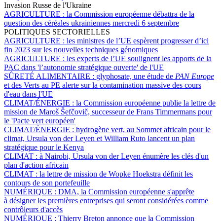
Invasion Russe de l'Ukraine
AGRICULTURE :
la Commission européenne débattra de la
question des céréales ukrainiennes mercredi 6 septembre
POLITIQUES SECTORIELLES
AGRICULTURE :
les ministres de l’UE espèrent progresser d’ici
fin 2023 sur les nouvelles techniques génomiques
AGRICULTURE :
les experts de l’UE soulignent les apports de la
PAC dans 'l’autonomie stratégique ouverte' de l'UE
SÛRETÉ ALIMENTAIRE :
glyphosate, une étude de
PAN Europe
et des Verts au PE alerte sur la contamination massive des cours
d'eau dans l'UE
CLIMAT/ÉNERGIE :
la Commission européenne publie la lettre de
mission de Maroš Šefčovič, successeur de Frans Timmermans pour
le 'Pacte vert européen'
CLIMAT/ÉNERGIE :
hydrogène vert, au Sommet africain pour le
climat, Ursula von der Leyen et William Ruto lancent un plan
stratégique pour le Kenya
CLIMAT :
à Nairobi, Ursula von der Leyen énumère les clés d'un
plan d'action africain
CLIMAT :
la lettre de mission de Wopke Hoekstra définit les
contours de son portefeuille
NUMÉRIQUE :
DMA, la Commission européenne s'apprête
à désigner les premières entreprises qui seront considérées comme
contrôleurs d'accès
NUMÉRIQUE :
Thierry Breton annonce que la Commission