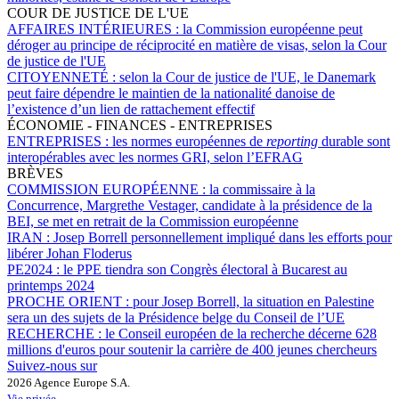
COUR DE JUSTICE DE L'UE
AFFAIRES INTÉRIEURES :
la Commission européenne peut
déroger au principe de réciprocité en matière de visas, selon la Cour
de justice de l'UE
CITOYENNETÉ :
selon la Cour de justice de l'UE, le Danemark
peut faire dépendre le maintien de la nationalité danoise de
l’existence d’un lien de rattachement effectif
ÉCONOMIE - FINANCES - ENTREPRISES
ENTREPRISES :
les normes européennes de
reporting
durable sont
interopérables avec les normes GRI, selon l’EFRAG
BRÈVES
COMMISSION EUROPÉENNE :
la commissaire à la
Concurrence, Margrethe Vestager, candidate à la présidence de la
BEI, se met en retrait de la Commission européenne
IRAN :
Josep Borrell personnellement impliqué dans les efforts pour
libérer Johan Floderus
PE2024 :
le PPE tiendra son Congrès électoral à Bucarest au
printemps 2024
PROCHE ORIENT :
pour Josep Borrell, la situation en Palestine
sera un des sujets de la Présidence belge du Conseil de l’UE
RECHERCHE :
le Conseil européen de la recherche décerne 628
millions d'euros pour soutenir la carrière de 400 jeunes chercheurs
Suivez-nous sur
2026 Agence Europe S.A.
Vie privée