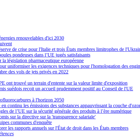
nergies renouvelables d'ici 2030
suivent
éserve de crise pour l'Italie et trois États membres limitrophes de l'Ukrai
s poules pondeuses dans l’UE jugés satisfaisants
er la législation pharmaceutique européenne
r uniformiser les exigences techniques pour l'homologation des engin
re des vols de jets privés en 2022
PE ont trouvé un terrain d'entente sur la valeur limite d'exposition
mis suédois reçoit un accueil prudemment positif au Conseil de l'UE
rofluorocarbures à l'horizon 2050
 en continu les émissions des substances appauvrissant la couche d'ozo
gles de l’UE sur la sécurité générale des produits à l’ère numérique
s sur la directive sur la 'transparence salariale'
équipes communes d'enquête
rer les rapports annuels sur l'État de droit dans les États membres
étences