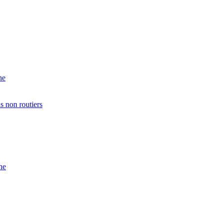
ne
s non routiers
ne