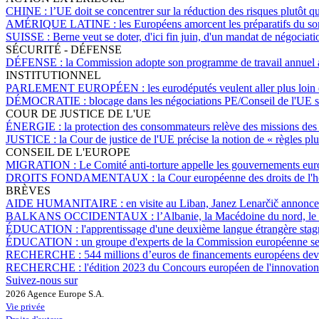
CHINE :
l’UE doit se concentrer sur la réduction des risques plutôt q
AMÉRIQUE LATINE :
les Européens amorcent les préparatifs d
SUISSE :
Berne veut se doter, d'ici fin juin, d'un mandat de négociati
SÉCURITÉ - DÉFENSE
DÉFENSE :
la Commission adopte son programme de travail annuel a
INSTITUTIONNEL
PARLEMENT EUROPÉEN :
les eurodéputés veulent aller plus loin 
DÉMOCRATIE :
blocage dans les négociations PE/Conseil de l'UE su
COUR DE JUSTICE DE L'UE
ÉNERGIE :
la protection des consommateurs relève des missions des a
JUSTICE :
la Cour de justice de l'UE précise la notion de « règles pl
CONSEIL DE L'EUROPE
MIGRATION :
Le Comité anti-torture appelle les gouvernements euro
DROITS FONDAMENTAUX :
la Cour européenne des droits de l
BRÈVES
AIDE HUMANITAIRE :
en visite au Liban, Janez Lenarčič annonce
BALKANS OCCIDENTAUX :
l’Albanie, la Macédoine du nord, le
ÉDUCATION :
l'apprentissage d'une deuxième langue étrangère stag
ÉDUCATION :
un groupe d'experts de la Commission européenne se p
RECHERCHE :
544 millions d’euros de financements européens devr
RECHERCHE :
l'édition 2023 du Concours européen de l'innovation s
Suivez-nous sur
2026 Agence Europe S.A.
Vie privée