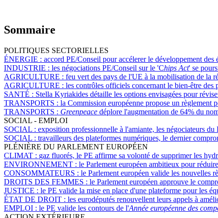
Sommaire
POLITIQUES SECTORIELLES
ÉNERGIE :
accord PE/Conseil pour accélerer le développement des é
INDUSTRIE :
les négociations PE/Conseil sur le 'C
hips Act
' se pour
AGRICULTURE :
feu vert des pays de l'UE à la mobilisation de la r
AGRICULTURE :
les contrôles officiels concernant le bien-être de
SANTÉ :
Stella Kyriakides détaille les options envisagées pour révis
TRANSPORTS :
la Commission européenne propose un règlement pou
TRANSPORTS :
Greenpeace
déplore l'augmentation de 64% du nomb
SOCIAL - EMPLOI
SOCIAL :
exposition professionnelle à l'amiante, les négociateurs du 
SOCIAL :
travailleurs des plateformes numériques, le dernier compro
PLÉNIÈRE DU PARLEMENT EUROPÉEN
CLIMAT :
gaz fluorés, le PE affirme sa volonté de supprimer les hyd
ENVIRONNEMENT :
le Parlement européen ambitieux pour réduire
CONSOMMATEURS :
le Parlement européen valide les nouvelles rè
DROITS DES FEMMES :
le Parlement européen approuve le compromi
JUSTICE :
le PE valide la mise en place d'une plateforme pour les 
ÉTAT DE DROIT :
les eurodéputés renouvellent leurs appels à amélio
EMPLOI :
le PE valide les contours de l'
Année européenne des comp
ACTION EXTÉRIEURE