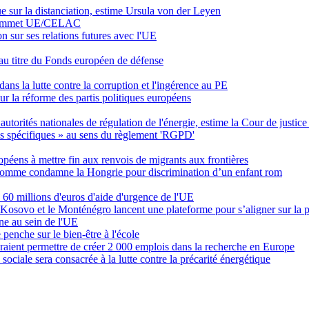
ue sur la distanciation, estime Ursula von der Leyen
u sommet UE/CELAC
on sur ses relations futures avec l'UE
u titre du Fonds européen de défense
dans la lutte contre la corruption et l'ingérence au PE
r la réforme des partis politiques européens
utorités nationales de régulation de l'énergie, estime la Cour de justice
us spécifiques
» au sens du règlement 'RGPD'
péens à mettre fin aux renvois de migrants aux frontières
'homme condamne la Hongrie pour discrimination d’un enfant rom
 60 millions d'euros d'aide d'urgence de l'UE
 Kosovo et le Monténégro lancent une plateforme pour s’aligner sur la p
ne au sein de l'UE
enche sur le bien-être à l'école
aient permettre de créer 2 000 emplois dans la recherche en Europe
ociale sera consacrée à la lutte contre la précarité énergétique