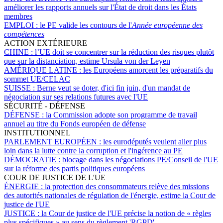
améliorer les rapports annuels sur l'État de droit dans les États
membres
EMPLOI :
le PE valide les contours de l'
Année européenne des
compétences
ACTION EXTÉRIEURE
CHINE :
l’UE doit se concentrer sur la réduction des risques plutôt
que sur la distanciation, estime Ursula von der Leyen
AMÉRIQUE LATINE :
les Européens amorcent les préparatifs du
sommet UE/CELAC
SUISSE :
Berne veut se doter, d'ici fin juin, d'un mandat de
négociation sur ses relations futures avec l'UE
SÉCURITÉ - DÉFENSE
DÉFENSE :
la Commission adopte son programme de travail
annuel au titre du Fonds européen de défense
INSTITUTIONNEL
PARLEMENT EUROPÉEN :
les eurodéputés veulent aller plus
loin dans la lutte contre la corruption et l'ingérence au PE
DÉMOCRATIE :
blocage dans les négociations PE/Conseil de l'UE
sur la réforme des partis politiques européens
COUR DE JUSTICE DE L'UE
ÉNERGIE :
la protection des consommateurs relève des missions
des autorités nationales de régulation de l'énergie, estime la Cour de
justice de l'UE
JUSTICE :
la Cour de justice de l'UE précise la notion de « règles
plus spécifiques
» au sens du règlement 'RGPD'