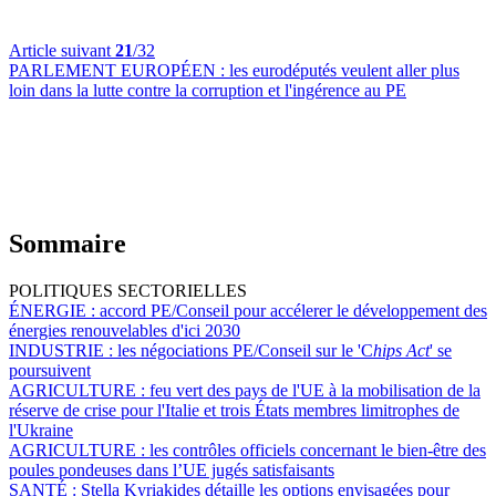
Article suivant
21
/32
PARLEMENT EUROPÉEN :
les eurodéputés veulent aller plus
loin dans la lutte contre la corruption et l'ingérence au PE
Sommaire
POLITIQUES SECTORIELLES
ÉNERGIE :
accord PE/Conseil pour accélerer le développement des
énergies renouvelables d'ici 2030
INDUSTRIE :
les négociations PE/Conseil sur le 'C
hips Act
' se
poursuivent
AGRICULTURE :
feu vert des pays de l'UE à la mobilisation de la
réserve de crise pour l'Italie et trois États membres limitrophes de
l'Ukraine
AGRICULTURE :
les contrôles officiels concernant le bien-être des
poules pondeuses dans l’UE jugés satisfaisants
SANTÉ :
Stella Kyriakides détaille les options envisagées pour