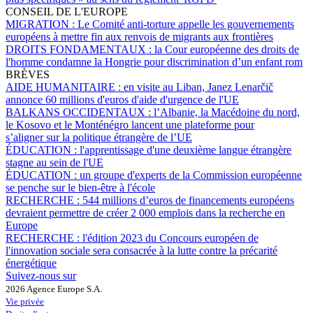
CONSEIL DE L'EUROPE
MIGRATION :
Le Comité anti-torture appelle les gouvernements
européens à mettre fin aux renvois de migrants aux frontières
DROITS FONDAMENTAUX :
la Cour européenne des droits de
l'homme condamne la Hongrie pour discrimination d’un enfant rom
BRÈVES
AIDE HUMANITAIRE :
en visite au Liban, Janez Lenarčič
annonce 60 millions d'euros d'aide d'urgence de l'UE
BALKANS OCCIDENTAUX :
l’Albanie, la Macédoine du nord,
le Kosovo et le Monténégro lancent une plateforme pour
s’aligner sur la politique étrangère de l’UE
ÉDUCATION :
l'apprentissage d'une deuxième langue étrangère
stagne au sein de l'UE
ÉDUCATION :
un groupe d'experts de la Commission européenne
se penche sur le bien-être à l'école
RECHERCHE :
544 millions d’euros de financements européens
devraient permettre de créer 2 000 emplois dans la recherche en
Europe
RECHERCHE :
l'édition 2023 du Concours européen de
l'innovation sociale sera consacrée à la lutte contre la précarité
énergétique
Suivez-nous sur
2026 Agence Europe S.A.
Vie privée