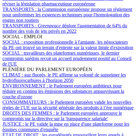
réviser la législation pharmaceutique européenne
TRANSPORTS :
la Commission européenne propose un règlement
pour uniformiser les exigences techniques pour l'homologation des
engins non routiers
TRANSPORTS :
Greenpeace
déplore l'augmentation de 64% du
nombre des vols de jets privés en 2022
SOCIAL - EMPLOI
SOCIAL :
exposition professionnelle à l'amiante, les négociateurs
du PE ont trouvé un terrain d'entente sur la valeur limite d'exposition
SOCIAL :
travailleurs des plateformes numériques, le dernier
compromis suédois reçoit un accueil prudemment positif au Conseil
de l'UE
PLÉNIÈRE DU PARLEMENT EUROPÉEN
CLIMAT :
gaz fluorés, le PE affirme sa volonté de supprimer les
hydrofluorocarbures à l'horizon 2050
ENVIRONNEMENT :
le Parlement européen ambitieux pour
réduire en continu les émissions des substances appauvrissant la
couche d'ozone
CONSOMMATEURS :
le Parlement européen valide les nouvelles
règles de l’UE sur la sécurité générale des produits à l’ère numérique
DROITS DES FEMMES :
le Parlement européen approuve le
compromis sur la directive sur la 'transparence salariale'
JUSTICE :
le PE valide la mise en place d'une plateforme pour les
équipes communes d'enquête
ÉTAT DE DROIT :
les eurodéputés renouvellent leurs appels à