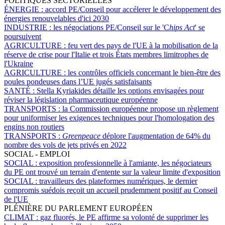
POLITIQUES SECTORIELLES
ÉNERGIE :
accord PE/Conseil pour accélerer le développement des
énergies renouvelables d'ici 2030
INDUSTRIE :
les négociations PE/Conseil sur le 'C
hips Act
' se
poursuivent
AGRICULTURE :
feu vert des pays de l'UE à la mobilisation de la
réserve de crise pour l'Italie et trois États membres limitrophes de
l'Ukraine
AGRICULTURE :
les contrôles officiels concernant le bien-être des
poules pondeuses dans l’UE jugés satisfaisants
SANTÉ :
Stella Kyriakides détaille les options envisagées pour
réviser la législation pharmaceutique européenne
TRANSPORTS :
la Commission européenne propose un règlement
pour uniformiser les exigences techniques pour l'homologation des
engins non routiers
TRANSPORTS :
Greenpeace
déplore l'augmentation de 64% du
nombre des vols de jets privés en 2022
SOCIAL - EMPLOI
SOCIAL :
exposition professionnelle à l'amiante, les négociateurs
du PE ont trouvé un terrain d'entente sur la valeur limite d'exposition
SOCIAL :
travailleurs des plateformes numériques, le dernier
compromis suédois reçoit un accueil prudemment positif au Conseil
de l'UE
PLÉNIÈRE DU PARLEMENT EUROPÉEN
CLIMAT :
gaz fluorés, le PE affirme sa volonté de supprimer les