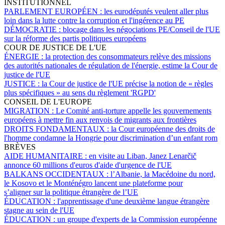
INSTITUTIONNEL
PARLEMENT EUROPÉEN :
les eurodéputés veulent aller plus
loin dans la lutte contre la corruption et l'ingérence au PE
DÉMOCRATIE :
blocage dans les négociations PE/Conseil de l'UE
sur la réforme des partis politiques européens
COUR DE JUSTICE DE L'UE
ÉNERGIE :
la protection des consommateurs relève des missions
des autorités nationales de régulation de l'énergie, estime la Cour de
justice de l'UE
JUSTICE :
la Cour de justice de l'UE précise la notion de « règles
plus spécifiques
» au sens du règlement 'RGPD'
CONSEIL DE L'EUROPE
MIGRATION :
Le Comité anti-torture appelle les gouvernements
européens à mettre fin aux renvois de migrants aux frontières
DROITS FONDAMENTAUX :
la Cour européenne des droits de
l'homme condamne la Hongrie pour discrimination d’un enfant rom
BRÈVES
AIDE HUMANITAIRE :
en visite au Liban, Janez Lenarčič
annonce 60 millions d'euros d'aide d'urgence de l'UE
BALKANS OCCIDENTAUX :
l’Albanie, la Macédoine du nord,
le Kosovo et le Monténégro lancent une plateforme pour
s’aligner sur la politique étrangère de l’UE
ÉDUCATION :
l'apprentissage d'une deuxième langue étrangère
stagne au sein de l'UE
ÉDUCATION :
un groupe d'experts de la Commission européenne