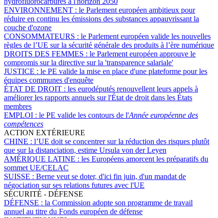
hydrofluorocarbures à l'horizon 2050
ENVIRONNEMENT :
le Parlement européen ambitieux pour
réduire en continu les émissions des substances appauvrissant la
couche d'ozone
CONSOMMATEURS :
le Parlement européen valide les nouvelles
règles de l’UE sur la sécurité générale des produits à l’ère numérique
DROITS DES FEMMES :
le Parlement européen approuve le
compromis sur la directive sur la 'transparence salariale'
JUSTICE :
le PE valide la mise en place d'une plateforme pour les
équipes communes d'enquête
ÉTAT DE DROIT :
les eurodéputés renouvellent leurs appels à
améliorer les rapports annuels sur l'État de droit dans les États
membres
EMPLOI :
le PE valide les contours de l'
Année européenne des
compétences
ACTION EXTÉRIEURE
CHINE :
l’UE doit se concentrer sur la réduction des risques plutôt
que sur la distanciation, estime Ursula von der Leyen
AMÉRIQUE LATINE :
les Européens amorcent les préparatifs du
sommet UE/CELAC
SUISSE :
Berne veut se doter, d'ici fin juin, d'un mandat de
négociation sur ses relations futures avec l'UE
SÉCURITÉ - DÉFENSE
DÉFENSE :
la Commission adopte son programme de travail
annuel au titre du Fonds européen de défense