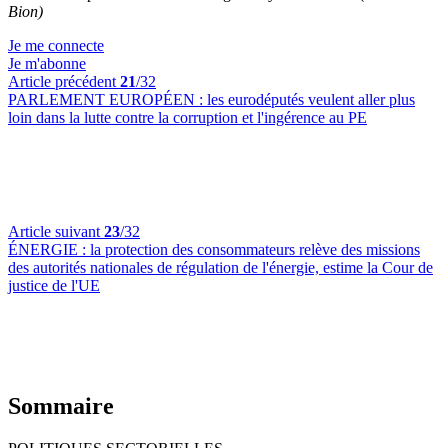
Bion)
Je me connecte
Je m'abonne
Article précédent
21
/32
PARLEMENT EUROPÉEN :
les eurodéputés veulent aller plus
loin dans la lutte contre la corruption et l'ingérence au PE
Article suivant
23
/32
ÉNERGIE :
la protection des consommateurs relève des missions
des autorités nationales de régulation de l'énergie, estime la Cour de
justice de l'UE
Sommaire