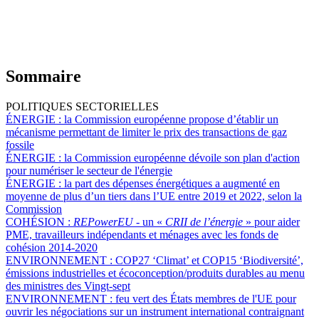
Sommaire
POLITIQUES SECTORIELLES
ÉNERGIE :
la Commission européenne propose d’établir un
mécanisme permettant de limiter le prix des transactions de gaz
fossile
ÉNERGIE :
la Commission européenne dévoile son plan d'action
pour numériser le secteur de l'énergie
ÉNERGIE :
la part des dépenses énergétiques a augmenté en
moyenne de plus d’un tiers dans l’UE entre 2019 et 2022, selon la
Commission
COHÉSION :
REPowerEU
- un «
CRII de l’énergie
» pour aider
PME, travailleurs indépendants et ménages avec les fonds de
cohésion 2014-2020
ENVIRONNEMENT :
COP27 ‘Climat’ et COP15 ‘Biodiversité’,
émissions industrielles et écoconception/produits durables au menu
des ministres des Vingt-sept
ENVIRONNEMENT :
feu vert des États membres de l'UE pour
ouvrir les négociations sur un instrument international contraignant