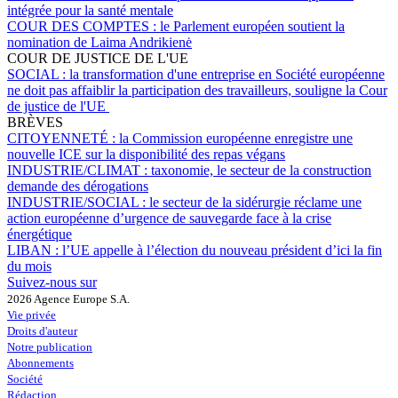
intégrée pour la santé mentale
COUR DES COMPTES :
le Parlement européen soutient la
nomination de Laima Andrikienė
COUR DE JUSTICE DE L'UE
SOCIAL :
la transformation d'une entreprise en Société européenne
ne doit pas affaiblir la participation des travailleurs, souligne la Cour
de justice de l'UE
BRÈVES
CITOYENNETÉ :
la Commission européenne enregistre une
nouvelle ICE sur la disponibilité des repas végans
INDUSTRIE/CLIMAT :
taxonomie, le secteur de la construction
demande des dérogations
INDUSTRIE/SOCIAL :
le secteur de la sidérurgie réclame une
action européenne d’urgence de sauvegarde face à la crise
énergétique
LIBAN :
l’UE appelle à l’élection du nouveau président d’ici la fin
du mois
Suivez-nous sur
2026 Agence Europe S.A.
Vie privée
Droits d'auteur
Notre publication
Abonnements
Société
Rédaction