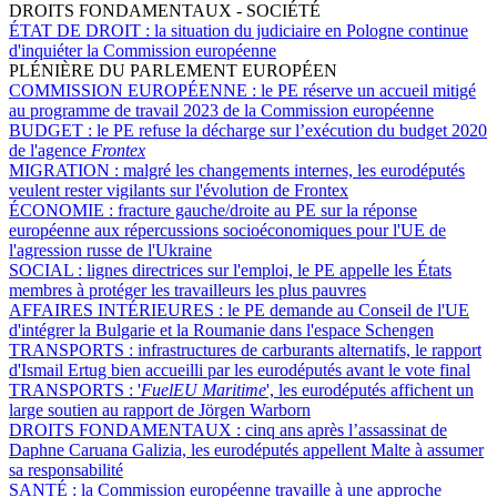
DROITS FONDAMENTAUX - SOCIÉTÉ
ÉTAT DE DROIT :
la situation du judiciaire en Pologne continue
d'inquiéter la Commission européenne
PLÉNIÈRE DU PARLEMENT EUROPÉEN
COMMISSION EUROPÉENNE :
le PE réserve un accueil mitigé
au programme de travail 2023 de la Commission européenne
BUDGET :
le PE refuse la décharge sur l’exécution du budget 2020
de l'agence
Frontex
MIGRATION :
malgré les changements internes, les eurodéputés
veulent rester vigilants sur l'évolution de Frontex
ÉCONOMIE :
fracture gauche/droite au PE sur la réponse
européenne aux répercussions socioéconomiques pour l'UE de
l'agression russe de l'Ukraine
SOCIAL :
lignes directrices sur l'emploi, le PE appelle les États
membres à protéger les travailleurs les plus pauvres
AFFAIRES INTÉRIEURES :
le PE demande au Conseil de l'UE
d'intégrer la Bulgarie et la Roumanie dans l'espace Schengen
TRANSPORTS :
infrastructures de carburants alternatifs, le rapport
d'Ismail Ertug bien accueilli par les eurodéputés avant le vote final
TRANSPORTS :
'
FuelEU Maritime
', les eurodéputés affichent un
large soutien au rapport de Jörgen Warborn
DROITS FONDAMENTAUX :
cinq ans après l’assassinat de
Daphne Caruana Galizia, les eurodéputés appellent Malte à assumer
sa responsabilité
SANTÉ :
la Commission européenne travaille à une approche