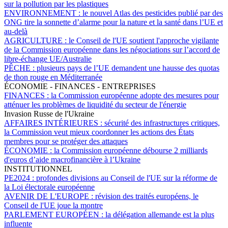
sur la pollution par les plastiques
ENVIRONNEMENT :
le nouvel Atlas des pesticides publié par des
ONG tire la sonnette d’alarme pour la nature et la santé dans l’UE et
au-delà
AGRICULTURE :
le Conseil de l'UE soutient l'approche vigilante
de la Commission européenne dans les négociations sur l’accord de
libre-échange UE/Australie
PÊCHE :
plusieurs pays de l’UE demandent une hausse des quotas
de thon rouge en Méditerranée
ÉCONOMIE - FINANCES - ENTREPRISES
FINANCES :
la Commission européenne adopte des mesures pour
atténuer les problèmes de liquidité du secteur de l'énergie
Invasion Russe de l'Ukraine
AFFAIRES INTÉRIEURES :
sécurité des infrastructures critiques,
la Commission veut mieux coordonner les actions des États
membres pour se protéger des attaques
ÉCONOMIE :
la Commission européenne débourse 2 milliards
d'euros d’aide macrofinancière à l’Ukraine
INSTITUTIONNEL
PE2024 :
profondes divisions au Conseil de l'UE sur la réforme de
la Loi électorale européenne
AVENIR DE L'EUROPE :
révision des traités européens, le
Conseil de l'UE joue la montre
PARLEMENT EUROPÉEN :
la délégation allemande est la plus
influente