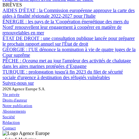
BRÈVES
AIDES D'ÉTAT :
la Commission européenne approuve la carte des
aides à finalité régionale 2022-2027 pour l'Italie
ÉNERGIE :
les pays de la 'Coopération énergétique des mers du
Nord' renouvellent leur engagement à coopérer en matière de
renouvelables en mer
ÉTAT DE DROIT :
une consultation publique lancée pour préparer
le prochain rapport annuel sur l'État de droit
GÉORGIE :
l’UE dénonce la nomination à vie de quatre juges de la
Cour suprême
PÊCHE :
Oceana
met au jour l'ampleur des activités de chalutage
dans les aires marines protégées d’Espagne
TURQUIE :
prolongation jusqu'à fin 2023 du filet de sécurité
sociale d'urgence à destination des réfugiés vulnérables
Suivez-nous sur
2026 Agence Europe S.A.
Vie privée
Droits d'auteur
Notre publication
Abonnements
Société
Rédaction
Contact