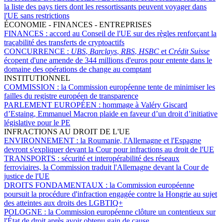
la liste des pays tiers dont les ressortissants peuvent voyager dans
l'UE sans restrictions
ÉCONOMIE - FINANCES - ENTREPRISES
FINANCES :
accord au Conseil de l'UE sur des règles renforçant la
traçabilité des transferts de cryptoactifs
CONCURRENCE :
UBS
,
Barclays
,
RBS
,
HSBC
et
Crédit Suisse
écopent d'une amende de 344 millions d'euros pour entente dans le
domaine des opérations de change au comptant
INSTITUTIONNEL
COMMISSION :
la Commission européenne tente de minimiser les
failles du registre européen de transparence
PARLEMENT EUROPÉEN :
hommage à Valéry Giscard
d’Estaing, Emmanuel Macron plaide en faveur d’un droit d’initiative
législative pour le PE
INFRACTIONS AU DROIT DE L'UE
ENVIRONNEMENT :
la Roumanie, l'Allemagne et l'Espagne
devront s'expliquer devant la Cour pour infractions au droit de l'UE
TRANSPORTS :
sécurité et interopérabilité des réseaux
ferroviaires, la Commission traduit l'Allemagne devant la Cour de
justice de l'UE
DROITS FONDAMENTAUX :
la Commission européenne
poursuit la procédure d'infraction engagée contre la Hongrie au sujet
des atteintes aux droits des LGBTIQ+
POLOGNE :
la Commission européenne clôture un contentieux sur
l'État de droit après avoir obtenu gain de cause