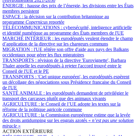
l'environnement 2021-2030
ÉNERGIE :
hausse des prix de l’énergie, les divisions entre les États
membres persistent
ESPACE :
la décision sur la contribution britannique au
programme
Copernicus
reportée
TÉLÉCOMMUNICATIONS :
cybersécurité, inteligence artificielle
et identité numérique au programme des États membres de l'UE
MARCHÉ INTÉRIEUR :
les eurodéputés veulent étendre le champ
d’application de la directive sur les chargeurs communs
MIGRATION :
l'UE réitère son offre d'aide aux pays des Balkans
occidentaux pour gérer les flux migratoires
TRANSPORTS :
révision de la directive 'Eurovignette', Barbara
Thaler appelle les eurodéputés à rejeter l'accord trouvé entre le
Conseil de l'UE et le PE
TRANSPORTS :
'Ciel unique européen', les eurodéputés espèrent
un décollage des négociations sous Présidence française du Conseil
de l'UE
SANTÉ ANIMALE :
les eurodéputés demandent de privilégier le
transport des carcasses plutôt que des animaux vivants
AGRICULTURE :
le Conseil de l’UE adopte les textes sur la
réforme de la politique agricole commune
AGRICULTURE :
la Commission européenne estime que la levée
des droits antidumping sur les engrais azotés «
n’est pas une solution
miracle
»
ACTION EXTÉRIEURE