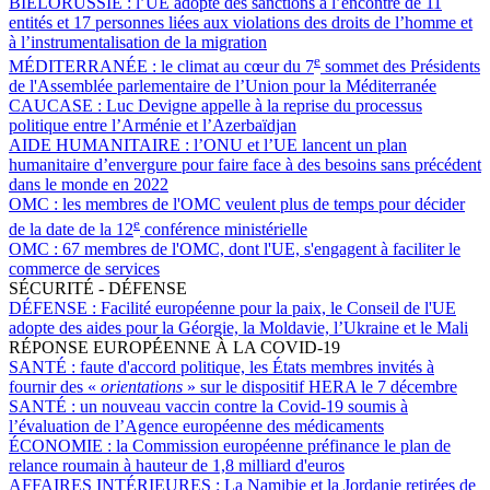
BIÉLORUSSIE :
l’UE adopte des sanctions à l’encontre de 11
entités et 17 personnes liées aux violations des droits de l’homme et
à l’instrumentalisation de la migration
e
MÉDITERRANÉE :
le climat au cœur du 7
sommet des Présidents
de l'Assemblée parlementaire de l’Union pour la Méditerranée
CAUCASE :
Luc Devigne appelle à la reprise du processus
politique entre l’Arménie et l’Azerbaïdjan
AIDE HUMANITAIRE :
l’ONU et l’UE lancent un plan
humanitaire d’envergure pour faire face à des besoins sans précédent
dans le monde en 2022
OMC :
les membres de l'OMC veulent plus de temps pour décider
e
de la date de la 12
conférence ministérielle
OMC :
67 membres de l'OMC, dont l'UE, s'engagent à faciliter le
commerce de services
SÉCURITÉ - DÉFENSE
DÉFENSE :
Facilité européenne pour la paix, le Conseil de l'UE
adopte des aides pour la Géorgie, la Moldavie, l’Ukraine et le Mali
RÉPONSE EUROPÉENNE À LA COVID-19
SANTÉ :
faute d'accord politique, les États membres invités à
fournir des «
orientations
» sur le dispositif HERA le 7 décembre
SANTÉ :
un nouveau vaccin contre la Covid-19 soumis à
l’évaluation de l’Agence européenne des médicaments
ÉCONOMIE :
la Commission européenne préfinance le plan de
relance roumain à hauteur de 1,8 milliard d'euros
AFFAIRES INTÉRIEURES :
La Namibie et la Jordanie retirées de