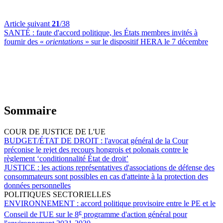
Article suivant
21
/38
SANTÉ :
faute d'accord politique, les États membres invités à
fournir des «
orientations
» sur le dispositif HERA le 7 décembre
Sommaire
COUR DE JUSTICE DE L'UE
BUDGET/ÉTAT DE DROIT :
l'avocat général de la Cour
préconise le rejet des recours hongrois et polonais contre le
règlement ‘conditionnalité État de droit’
JUSTICE :
les actions représentatives d'associations de défense des
consommateurs sont possibles en cas d'atteinte à la protection des
données personnelles
POLITIQUES SECTORIELLES
ENVIRONNEMENT :
accord politique provisoire entre le PE et le
e
Conseil de l'UE sur le 8
programme d'action général pour