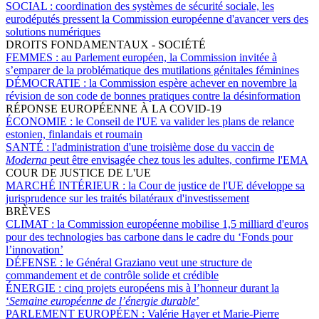
SOCIAL :
coordination des systèmes de sécurité sociale, les
eurodéputés pressent la Commission européenne d'avancer vers des
solutions numériques
DROITS FONDAMENTAUX - SOCIÉTÉ
FEMMES :
au Parlement européen, la Commission invitée à
s’emparer de la problématique des mutilations génitales féminines
DÉMOCRATIE :
la Commission espère achever en novembre la
révision de son code de bonnes pratiques contre la désinformation
RÉPONSE EUROPÉENNE À LA COVID-19
ÉCONOMIE :
le Conseil de l'UE va valider les plans de relance
estonien, finlandais et roumain
SANTÉ :
l'administration d'une troisième dose du vaccin de
Moderna
peut être envisagée chez tous les adultes, confirme l'EMA
COUR DE JUSTICE DE L'UE
MARCHÉ INTÉRIEUR :
la Cour de justice de l'UE développe sa
jurisprudence sur les traités bilatéraux d'investissement
BRÈVES
CLIMAT :
la Commission européenne mobilise 1,5 milliard d'euros
pour des technologies bas carbone dans le cadre du ‘Fonds pour
l’innovation’
DÉFENSE :
le Général Graziano veut une structure de
commandement et de contrôle solide et crédible
ÉNERGIE :
cinq projets européens mis à l’honneur durant la
‘
Semaine européenne de l’énergie durable
’
PARLEMENT EUROPÉEN :
Valérie Hayer et Marie-Pierre