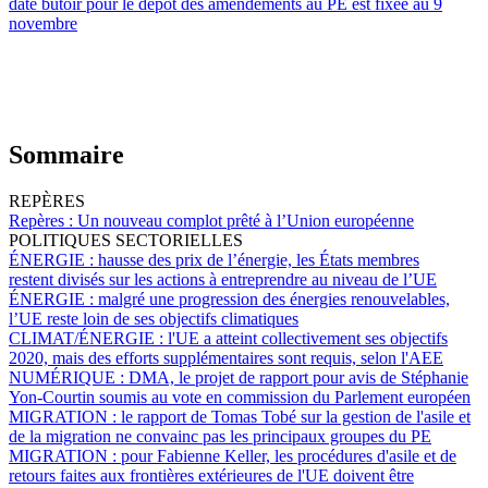
date butoir pour le dépôt des amendements au PE est fixée au 9
novembre
Sommaire
REPÈRES
Repères :
Un nouveau complot prêté à l’Union européenne
POLITIQUES SECTORIELLES
ÉNERGIE :
hausse des prix de l’énergie, les États membres
restent divisés sur les actions à entreprendre au niveau de l’UE
ÉNERGIE :
malgré une progression des énergies renouvelables,
l’UE reste loin de ses objectifs climatiques
CLIMAT/ÉNERGIE :
l'UE a atteint collectivement ses objectifs
2020, mais des efforts supplémentaires sont requis, selon l'AEE
NUMÉRIQUE :
DMA, le projet de rapport pour avis de Stéphanie
Yon-Courtin soumis au vote en commission du Parlement européen
MIGRATION :
le rapport de Tomas Tobé sur la gestion de l'asile et
de la migration ne convainc pas les principaux groupes du PE
MIGRATION :
pour Fabienne Keller, les procédures d'asile et de
retours faites aux frontières extérieures de l'UE doivent être