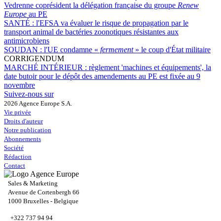
Vedrenne coprésident la délégation française du groupe
Renew
Europe
au PE
SANTÉ :
l'EFSA va évaluer le risque de propagation par le
transport animal de bactéries zoonotiques résistantes aux
antimicrobiens
SOUDAN :
l'UE condamne «
fermement
» le coup d'État militaire
CORRIGENDUM
MARCHÉ INTÉRIEUR :
règlement 'machines et équipements', la
date butoir pour le dépôt des amendements au PE est fixée au 9
novembre
Suivez-nous sur
2026 Agence Europe S.A.
Vie privée
Droits d'auteur
Notre publication
Abonnements
Société
Rédaction
Contact
Sales & Marketing
Avenue de Cortenbergh 66
1000 Bruxelles - Belgique
+322 737 94 94