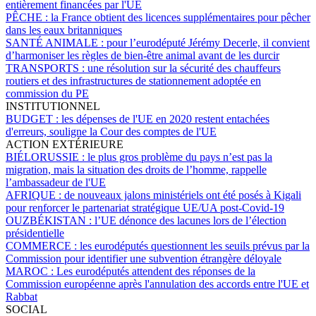
entièrement financées par l'UE
PÊCHE :
la France obtient des licences supplémentaires pour pêcher
dans les eaux britanniques
SANTÉ ANIMALE :
pour l’eurodéputé Jérémy Decerle, il convient
d’harmoniser les règles de bien-être animal avant de les durcir
TRANSPORTS :
une résolution sur la sécurité des chauffeurs
routiers et des infrastructures de stationnement adoptée en
commission du PE
INSTITUTIONNEL
BUDGET :
les dépenses de l'UE en 2020 restent entachées
d'erreurs, souligne la Cour des comptes de l'UE
ACTION EXTÉRIEURE
BIÉLORUSSIE :
le plus gros problème du pays n’est pas la
migration, mais la situation des droits de l’homme, rappelle
l’ambassadeur de l'UE
AFRIQUE :
de nouveaux jalons ministériels ont été posés à Kigali
pour renforcer le partenariat stratégique UE/UA post-Covid-19
OUZBÉKISTAN :
l’UE dénonce des lacunes lors de l’élection
présidentielle
COMMERCE :
les eurodéputés questionnent les seuils prévus par la
Commission pour identifier une subvention étrangère déloyale
MAROC :
Les eurodéputés attendent des réponses de la
Commission européenne après l'annulation des accords entre l'UE et
Rabbat
SOCIAL