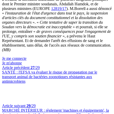
dont le Premier ministre soudanais, Abdallah Hamdok, et de
plusieurs ministres (EUROPE
12819/17
). M.Borrell a aussi dénoncé
«
l'instauration de l'état d'urgence dans tout le pays, la suspension
d'articles clés du document constitutionnel et la dissolution des
organes directeurs
». «
Cette tentative de saper la transition du
Soudan vers la démocratie est inacceptable
» et pourrait, si elle se
prolonge, entraîner «
de graves conséquences pour l'engagement de
l'UE, y compris son soutien financier
», a prévenu le Haut
Représentant. Et de demander l'arrêt des effusions de sang et le
rétablissement, sans délai, de l'accès aux réseaux de communication.
(MB)
Je me connecte
Je m'abonne
Article précédent
27
/29
SANTÉ :
l'EFSA va évaluer le risque de propagation par le
transport animal de bactéries zoonotiques résistantes aux
antimicrobiens
Article suivant
29
/29
MARCHÉ INTÉRIEUR :
règlement 'machines et équipements', la