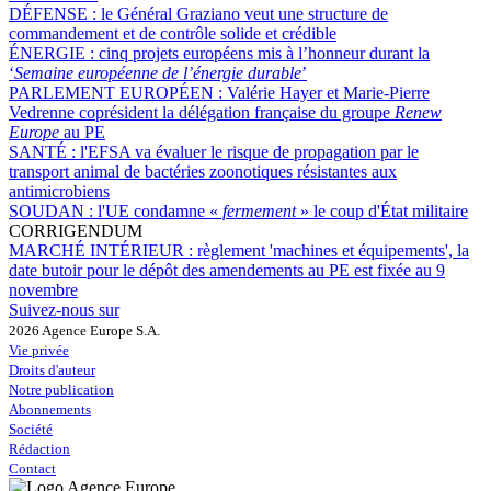
DÉFENSE :
le Général Graziano veut une structure de
commandement et de contrôle solide et crédible
ÉNERGIE :
cinq projets européens mis à l’honneur durant la
‘
Semaine européenne de l’énergie durable
’
PARLEMENT EUROPÉEN :
Valérie Hayer et Marie-Pierre
Vedrenne coprésident la délégation française du groupe
Renew
Europe
au PE
SANTÉ :
l'EFSA va évaluer le risque de propagation par le
transport animal de bactéries zoonotiques résistantes aux
antimicrobiens
SOUDAN :
l'UE condamne «
fermement
» le coup d'État militaire
CORRIGENDUM
MARCHÉ INTÉRIEUR :
règlement 'machines et équipements', la
date butoir pour le dépôt des amendements au PE est fixée au 9
novembre
Suivez-nous sur
2026 Agence Europe S.A.
Vie privée
Droits d'auteur
Notre publication
Abonnements
Société
Rédaction
Contact