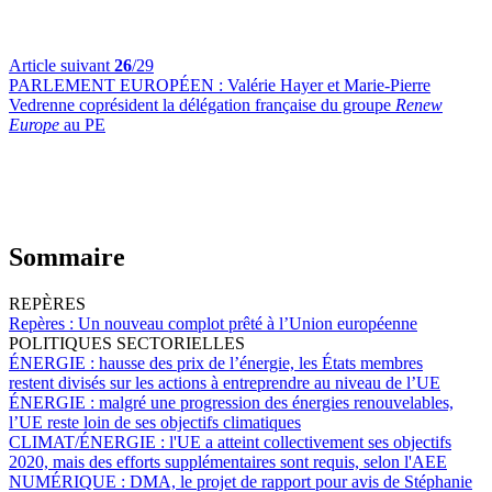
Article suivant
26
/29
PARLEMENT EUROPÉEN :
Valérie Hayer et Marie-Pierre
Vedrenne coprésident la délégation française du groupe
Renew
Europe
au PE
Sommaire
REPÈRES
Repères :
Un nouveau complot prêté à l’Union européenne
POLITIQUES SECTORIELLES
ÉNERGIE :
hausse des prix de l’énergie, les États membres
restent divisés sur les actions à entreprendre au niveau de l’UE
ÉNERGIE :
malgré une progression des énergies renouvelables,
l’UE reste loin de ses objectifs climatiques
CLIMAT/ÉNERGIE :
l'UE a atteint collectivement ses objectifs
2020, mais des efforts supplémentaires sont requis, selon l'AEE
NUMÉRIQUE :
DMA, le projet de rapport pour avis de Stéphanie