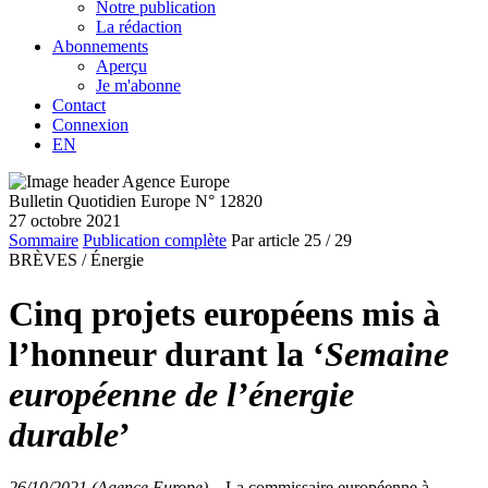
Notre publication
La rédaction
Abonnements
Aperçu
Je m'abonne
Contact
Connexion
EN
Bulletin Quotidien Europe N° 12820
27 octobre 2021
Sommaire
Publication complète
Par article
25
/ 29
BRÈVES /
Énergie
Cinq projets européens mis à
l’honneur durant la ‘
Semaine
européenne de l’énergie
durable
’
26/10/2021 (Agence Europe)
–
La commissaire européenne à