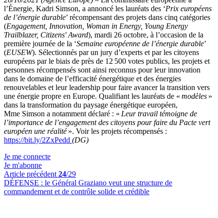
l’Énergie, Kadri Simson, a annoncé les lauréats des ‘
Prix européens
de l’énergie durable
’ récompensant des projets dans cinq catégories
(
Engagement, Innovation, Woman in Energy, Young Energy
Trailblazer, Citizens' Award
), mardi 26 octobre, à l’occasion de la
première journée de la ‘
Semaine européenne de l’énergie durable
’
(
EUSEW
). Sélectionnés par un jury d’experts et par les citoyens
européens par le biais de près de 12 500 votes publics, les projets et
personnes récompensés sont ainsi reconnus pour leur innovation
dans le domaine de l’efficacité énergétique et des énergies
renouvelables et leur leadership pour faire avancer la transition vers
une énergie propre en Europe. Qualifiant les lauréats de «
modèles
»
dans la transformation du paysage énergétique européen,
Mme Simson a notamment déclaré : «
Leur travail témoigne de
l’importance de l’engagement des citoyens pour faire du Pacte vert
européen une réalité
». Voir les projets récompensés :
https://bit.ly/2ZxPedd
(DG)
Je me connecte
Je m'abonne
Article précédent
24
/29
DÉFENSE :
le Général Graziano veut une structure de
commandement et de contrôle solide et crédible