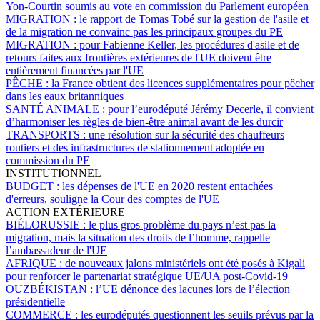
Yon-Courtin soumis au vote en commission du Parlement européen
MIGRATION :
le rapport de Tomas Tobé sur la gestion de l'asile et
de la migration ne convainc pas les principaux groupes du PE
MIGRATION :
pour Fabienne Keller, les procédures d'asile et de
retours faites aux frontières extérieures de l'UE doivent être
entièrement financées par l'UE
PÊCHE :
la France obtient des licences supplémentaires pour pêcher
dans les eaux britanniques
SANTÉ ANIMALE :
pour l’eurodéputé Jérémy Decerle, il convient
d’harmoniser les règles de bien-être animal avant de les durcir
TRANSPORTS :
une résolution sur la sécurité des chauffeurs
routiers et des infrastructures de stationnement adoptée en
commission du PE
INSTITUTIONNEL
BUDGET :
les dépenses de l'UE en 2020 restent entachées
d'erreurs, souligne la Cour des comptes de l'UE
ACTION EXTÉRIEURE
BIÉLORUSSIE :
le plus gros problème du pays n’est pas la
migration, mais la situation des droits de l’homme, rappelle
l’ambassadeur de l'UE
AFRIQUE :
de nouveaux jalons ministériels ont été posés à Kigali
pour renforcer le partenariat stratégique UE/UA post-Covid-19
OUZBÉKISTAN :
l’UE dénonce des lacunes lors de l’élection
présidentielle
COMMERCE :
les eurodéputés questionnent les seuils prévus par la