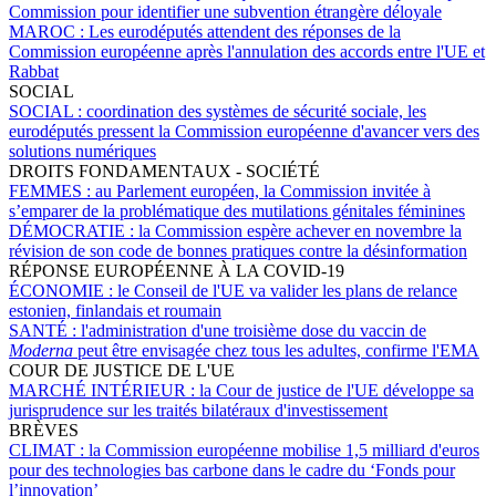
Commission pour identifier une subvention étrangère déloyale
MAROC :
Les eurodéputés attendent des réponses de la
Commission européenne après l'annulation des accords entre l'UE et
Rabbat
SOCIAL
SOCIAL :
coordination des systèmes de sécurité sociale, les
eurodéputés pressent la Commission européenne d'avancer vers des
solutions numériques
DROITS FONDAMENTAUX - SOCIÉTÉ
FEMMES :
au Parlement européen, la Commission invitée à
s’emparer de la problématique des mutilations génitales féminines
DÉMOCRATIE :
la Commission espère achever en novembre la
révision de son code de bonnes pratiques contre la désinformation
RÉPONSE EUROPÉENNE À LA COVID-19
ÉCONOMIE :
le Conseil de l'UE va valider les plans de relance
estonien, finlandais et roumain
SANTÉ :
l'administration d'une troisième dose du vaccin de
Moderna
peut être envisagée chez tous les adultes, confirme l'EMA
COUR DE JUSTICE DE L'UE
MARCHÉ INTÉRIEUR :
la Cour de justice de l'UE développe sa
jurisprudence sur les traités bilatéraux d'investissement
BRÈVES
CLIMAT :
la Commission européenne mobilise 1,5 milliard d'euros
pour des technologies bas carbone dans le cadre du ‘Fonds pour
l’innovation’