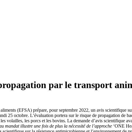
propagation par le transport ani
aliments (EFSA) prépare, pour septembre 2022, un avis scientifique sur 
di 25 octobre. L’évaluation portera sur le risque de propagation de ba
les volailles, les porcs et les bovins. La demande d’avis scientifique av
u mandat illustre une fois de plus la nécessité de l’approche
‘ONE Hea
scientifique sur la résistance antimicrobienne et l’environnement de