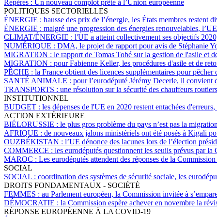
Repères :
Un nouveau complot prêté à l’Union européenne
POLITIQUES SECTORIELLES
ÉNERGIE :
hausse des prix de l’énergie, les États membres restent d
ÉNERGIE :
malgré une progression des énergies renouvelables, l’UE r
CLIMAT/ÉNERGIE :
l'UE a atteint collectivement ses objectifs 202
NUMÉRIQUE :
DMA, le projet de rapport pour avis de Stéphanie 
MIGRATION :
le rapport de Tomas Tobé sur la gestion de l'asile et
MIGRATION :
pour Fabienne Keller, les procédures d'asile et de reto
PÊCHE :
la France obtient des licences supplémentaires pour pêcher 
SANTÉ ANIMALE :
pour l’eurodéputé Jérémy Decerle, il convient d
TRANSPORTS :
une résolution sur la sécurité des chauffeurs routi
INSTITUTIONNEL
BUDGET :
les dépenses de l'UE en 2020 restent entachées d'erreurs
ACTION EXTÉRIEURE
BIÉLORUSSIE :
le plus gros problème du pays n’est pas la migratio
AFRIQUE :
de nouveaux jalons ministériels ont été posés à Kigali p
OUZBÉKISTAN :
l’UE dénonce des lacunes lors de l’élection présid
COMMERCE :
les eurodéputés questionnent les seuils prévus par l
MAROC :
Les eurodéputés attendent des réponses de la Commission 
SOCIAL
SOCIAL :
coordination des systèmes de sécurité sociale, les eurodé
DROITS FONDAMENTAUX - SOCIÉTÉ
FEMMES :
au Parlement européen, la Commission invitée à s’emparer
DÉMOCRATIE :
la Commission espère achever en novembre la révis
RÉPONSE EUROPÉENNE À LA COVID-19