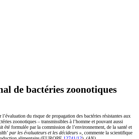
mal de bactéries zoonotiques
l’évaluation du risque de propagation des bactéries résistantes aux
ctéries zoonotiques – transmissibles à l’homme et pouvant aussi
ait été formulée par la commission de l’environnement, de la santé et
lth’
par les évaluateurs et les décideurs »,
commente la scientifique
 production alimentaire (EUROPE
12741/12
).
(AN)