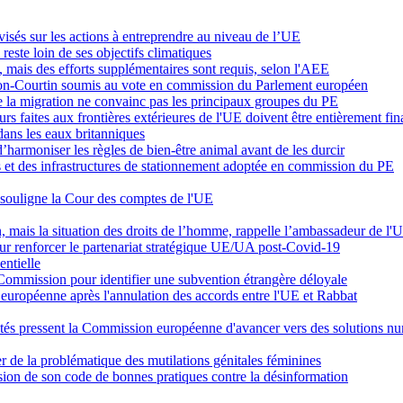
ivisés sur les actions à entreprendre au niveau de l’UE
este loin de ses objectifs climatiques
0, mais des efforts supplémentaires sont requis, selon l'AEE
Yon-Courtin soumis au vote en commission du Parlement européen
 de la migration ne convainc pas les principaux groupes du PE
urs faites aux frontières extérieures de l'UE doivent être entièrement fi
dans les eaux britanniques
’harmoniser les règles de bien-être animal avant de les durcir
ers et des infrastructures de stationnement adoptée en commission du PE
, souligne la Cour des comptes de l'UE
n, mais la situation des droits de l’homme, rappelle l’ambassadeur de l'
our renforcer le partenariat stratégique UE/UA post-Covid-19
entielle
a Commission pour identifier une subvention étrangère déloyale
européenne après l'annulation des accords entre l'UE et Rabbat
putés pressent la Commission européenne d'avancer vers des solutions n
 de la problématique des mutilations génitales féminines
ion de son code de bonnes pratiques contre la désinformation