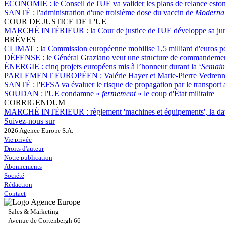
ÉCONOMIE :
le Conseil de l'UE va valider les plans de relance esto
SANTÉ :
l'administration d'une troisième dose du vaccin de
Moderna
COUR DE JUSTICE DE L'UE
MARCHÉ INTÉRIEUR :
la Cour de justice de l'UE développe sa jur
BRÈVES
CLIMAT :
la Commission européenne mobilise 1,5 milliard d'euros po
DÉFENSE :
le Général Graziano veut une structure de commandement 
ÉNERGIE :
cinq projets européens mis à l’honneur durant la ‘
Semain
PARLEMENT EUROPÉEN :
Valérie Hayer et Marie-Pierre Vedrenn
SANTÉ :
l'EFSA va évaluer le risque de propagation par le transport
SOUDAN :
l'UE condamne «
fermement
» le coup d'État militaire
CORRIGENDUM
MARCHÉ INTÉRIEUR :
règlement 'machines et équipements', la d
Suivez-nous sur
2026 Agence Europe S.A.
Vie privée
Droits d'auteur
Notre publication
Abonnements
Société
Rédaction
Contact
Sales & Marketing
Avenue de Cortenbergh 66