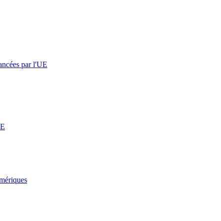
nancées par l'UE
UE
umériques