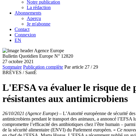
Notre publication
La rédaction
Abonnements
Aperçu
Je m'abonne
Contact
Connexion
EN
Bulletin Quotidien Europe N° 12820
27 octobre 2021
Sommaire
Publication complète
Par article
27
/ 29
BRÈVES /
SantÉ
L'EFSA va évaluer le risque de 
résistantes aux antimicrobiens
26/10/2021 (Agence Europe)
–
L’Autorité européenne de sécurité des 
antimicrobiens pendant le transport des animaux, a annoncé l’EFSA lun
compromettre l’efficacité des antibiotiques chez l’être humain – parmi 
de la sécurité alimentaire (ENVI) du Parlement européen. «
Ce nouvea
en chef de l’EFSA, Marta Hugas. L’EFSA a récemment publié un avis 