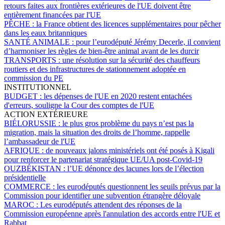
retours faites aux frontières extérieures de l'UE doivent être
entièrement financées par l'UE
PÊCHE :
la France obtient des licences supplémentaires pour pêcher
dans les eaux britanniques
SANTÉ ANIMALE :
pour l’eurodéputé Jérémy Decerle, il convient
d’harmoniser les règles de bien-être animal avant de les durcir
TRANSPORTS :
une résolution sur la sécurité des chauffeurs
routiers et des infrastructures de stationnement adoptée en
commission du PE
INSTITUTIONNEL
BUDGET :
les dépenses de l'UE en 2020 restent entachées
d'erreurs, souligne la Cour des comptes de l'UE
ACTION EXTÉRIEURE
BIÉLORUSSIE :
le plus gros problème du pays n’est pas la
migration, mais la situation des droits de l’homme, rappelle
l’ambassadeur de l'UE
AFRIQUE :
de nouveaux jalons ministériels ont été posés à Kigali
pour renforcer le partenariat stratégique UE/UA post-Covid-19
OUZBÉKISTAN :
l’UE dénonce des lacunes lors de l’élection
présidentielle
COMMERCE :
les eurodéputés questionnent les seuils prévus par la
Commission pour identifier une subvention étrangère déloyale
MAROC :
Les eurodéputés attendent des réponses de la
Commission européenne après l'annulation des accords entre l'UE et
Rabbat