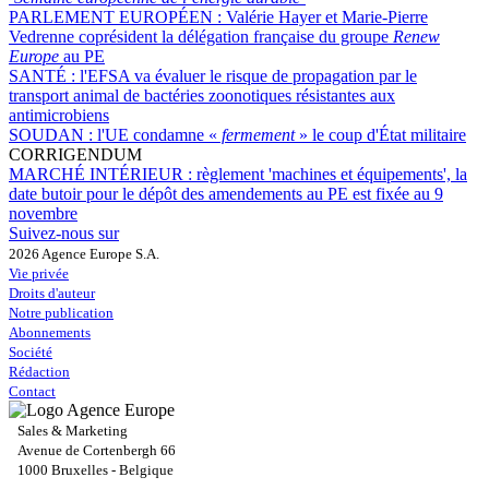
PARLEMENT EUROPÉEN :
Valérie Hayer et Marie-Pierre
Vedrenne coprésident la délégation française du groupe
Renew
Europe
au PE
SANTÉ :
l'EFSA va évaluer le risque de propagation par le
transport animal de bactéries zoonotiques résistantes aux
antimicrobiens
SOUDAN :
l'UE condamne «
fermement
» le coup d'État militaire
CORRIGENDUM
MARCHÉ INTÉRIEUR :
règlement 'machines et équipements', la
date butoir pour le dépôt des amendements au PE est fixée au 9
novembre
Suivez-nous sur
2026 Agence Europe S.A.
Vie privée
Droits d'auteur
Notre publication
Abonnements
Société
Rédaction
Contact
Sales & Marketing
Avenue de Cortenbergh 66
1000 Bruxelles - Belgique