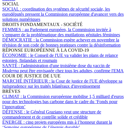
SOCIAL
SOCIAL :
coordination des systèmes de sécurité sociale, les
eurodéputés pressent la Commission européenne d'avancer vers des
solutions numériques
DROITS FONDAMENTAUX - SOCIÉTÉ
FEMMES :
au Parlement européen, la Commission invitée à
s’emparer de la problématique des mutilations génitales féminines
DÉMOCRATIE :
la Commission espère achever en novembre la
révision de son code de bonnes pratiques contre la désinformation
RÉPONSE EUROPÉENNE À LA COVID-19
ÉCONOMIE :
le Conseil de l'UE va valider les plans de relance
estonien, finlandais et roumain
SANTÉ :
l'administration d'une troisième dose du vaccin de
Moderna
peut être envisagée chez tous les adultes, confirme l'EMA
COUR DE JUSTICE DE L'UE
MARCHÉ INTÉRIEUR :
la Cour de justice de l'UE développe sa
jurisprudence sur les traités bilatéraux d'investissement
BRÈVES
CLIMAT :
la Commission européenne mobilise 1,5 milliard d'euros
pour des technologies bas carbone dans le cadre du ‘Fonds pour
l’innovation’
DÉFENSE :
le Général Graziano veut une structure de
commandement et de contrôle solide et crédible
ÉNERGIE :
cinq projets européens mis à l’honneur durant la
‘
Semaine européenne de l’énergie durable
’