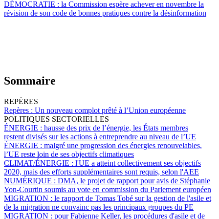
DÉMOCRATIE :
la Commission espère achever en novembre la
révision de son code de bonnes pratiques contre la désinformation
Sommaire
REPÈRES
Repères :
Un nouveau complot prêté à l’Union européenne
POLITIQUES SECTORIELLES
ÉNERGIE :
hausse des prix de l’énergie, les États membres
restent divisés sur les actions à entreprendre au niveau de l’UE
ÉNERGIE :
malgré une progression des énergies renouvelables,
l’UE reste loin de ses objectifs climatiques
CLIMAT/ÉNERGIE :
l'UE a atteint collectivement ses objectifs
2020, mais des efforts supplémentaires sont requis, selon l'AEE
NUMÉRIQUE :
DMA, le projet de rapport pour avis de Stéphanie
Yon-Courtin soumis au vote en commission du Parlement européen
MIGRATION :
le rapport de Tomas Tobé sur la gestion de l'asile et
de la migration ne convainc pas les principaux groupes du PE
MIGRATION :
pour Fabienne Keller, les procédures d'asile et de