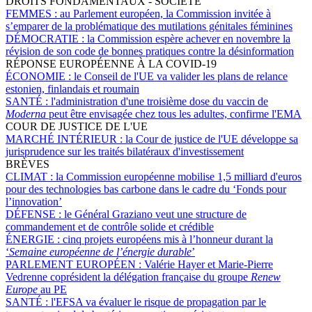
DROITS FONDAMENTAUX - SOCIÉTÉ
FEMMES :
au Parlement européen, la Commission invitée à
s’emparer de la problématique des mutilations génitales féminines
DÉMOCRATIE :
la Commission espère achever en novembre la
révision de son code de bonnes pratiques contre la désinformation
RÉPONSE EUROPÉENNE À LA COVID-19
ÉCONOMIE :
le Conseil de l'UE va valider les plans de relance
estonien, finlandais et roumain
SANTÉ :
l'administration d'une troisième dose du vaccin de
Moderna
peut être envisagée chez tous les adultes, confirme l'EMA
COUR DE JUSTICE DE L'UE
MARCHÉ INTÉRIEUR :
la Cour de justice de l'UE développe sa
jurisprudence sur les traités bilatéraux d'investissement
BRÈVES
CLIMAT :
la Commission européenne mobilise 1,5 milliard d'euros
pour des technologies bas carbone dans le cadre du ‘Fonds pour
l’innovation’
DÉFENSE :
le Général Graziano veut une structure de
commandement et de contrôle solide et crédible
ÉNERGIE :
cinq projets européens mis à l’honneur durant la
‘
Semaine européenne de l’énergie durable
’
PARLEMENT EUROPÉEN :
Valérie Hayer et Marie-Pierre
Vedrenne coprésident la délégation française du groupe
Renew
Europe
au PE
SANTÉ :
l'EFSA va évaluer le risque de propagation par le