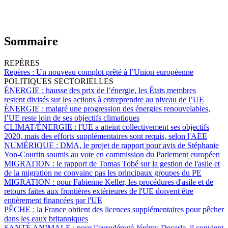
Sommaire
REPÈRES
Repères :
Un nouveau complot prêté à l’Union européenne
POLITIQUES SECTORIELLES
ÉNERGIE :
hausse des prix de l’énergie, les États membres
restent divisés sur les actions à entreprendre au niveau de l’UE
ÉNERGIE :
malgré une progression des énergies renouvelables,
l’UE reste loin de ses objectifs climatiques
CLIMAT/ÉNERGIE :
l'UE a atteint collectivement ses objectifs
2020, mais des efforts supplémentaires sont requis, selon l'AEE
NUMÉRIQUE :
DMA, le projet de rapport pour avis de Stéphanie
Yon-Courtin soumis au vote en commission du Parlement européen
MIGRATION :
le rapport de Tomas Tobé sur la gestion de l'asile et
de la migration ne convainc pas les principaux groupes du PE
MIGRATION :
pour Fabienne Keller, les procédures d'asile et de
retours faites aux frontières extérieures de l'UE doivent être
entièrement financées par l'UE
PÊCHE :
la France obtient des licences supplémentaires pour pêcher
dans les eaux britanniques
SANTÉ ANIMALE :
pour l’eurodéputé Jérémy Decerle, il convient