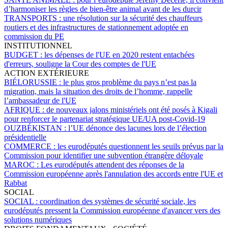
d’harmoniser les règles de bien-être animal avant de les durcir
TRANSPORTS :
une résolution sur la sécurité des chauffeurs
routiers et des infrastructures de stationnement adoptée en
commission du PE
INSTITUTIONNEL
BUDGET :
les dépenses de l'UE en 2020 restent entachées
d'erreurs, souligne la Cour des comptes de l'UE
ACTION EXTÉRIEURE
BIÉLORUSSIE :
le plus gros problème du pays n’est pas la
migration, mais la situation des droits de l’homme, rappelle
l’ambassadeur de l'UE
AFRIQUE :
de nouveaux jalons ministériels ont été posés à Kigali
pour renforcer le partenariat stratégique UE/UA post-Covid-19
OUZBÉKISTAN :
l’UE dénonce des lacunes lors de l’élection
présidentielle
COMMERCE :
les eurodéputés questionnent les seuils prévus par la
Commission pour identifier une subvention étrangère déloyale
MAROC :
Les eurodéputés attendent des réponses de la
Commission européenne après l'annulation des accords entre l'UE et
Rabbat
SOCIAL
SOCIAL :
coordination des systèmes de sécurité sociale, les
eurodéputés pressent la Commission européenne d'avancer vers des
solutions numériques