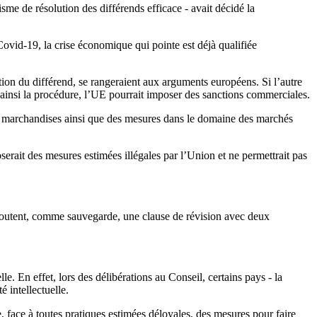
 de résolution des différends efficace - avait décidé la
Covid-19, la crise économique qui pointe est déjà qualifiée
ution du différend, se rangeraient aux arguments européens. Si l’autre
nt ainsi la procédure, l’UE pourrait imposer des sanctions commerciales.
on de marchandises ainsi que des mesures dans le domaine des marchés
rait des mesures estimées illégales par l’Union et ne permettrait pas
joutent, comme sauvegarde, une clause de révision avec deux
le. En effet, lors des délibérations au Conseil, certains pays - la
é intellectuelle.
face à toutes pratiques estimées déloyales, des mesures pour faire