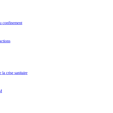
au confinement
actions
la crise sanitaire
PM