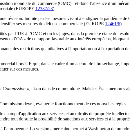
nisation mondiale du commerce (OMC) - et donc l’absence d’un mécanisme
ommerciale (EUROPE
12387/23
).
une révision. Induite par les mesures visant à endiguer la pandémie de 
 à intensifier ses mesures de défense commerciale (EUROPE
12461/6
).
initiés par l’UE à l’OMC et où les juges, dans la première étape de résol
 l’absence d’OA - de ce rapport favorable aux intérêts européens, bloqua
 douane, des restrictions quantitatives à l'importation ou à l'exportati
mmercial hors UE qui, dans le cadre d’un accord de libre-échange, impose
atuer sur ces mesures.
e la Commission »
, lit-on dans le communiqué. Mais les États membres a
a Commission devra, évaluer le fonctionnement de ces nouvelles règles.
e champ d'application aux services et aux droits de propriété intellectuel
dre tout de suite la possibilité de sanctions aux services et à la propriét
à l’européenne. La version américaine permet à Washington de prendre, 