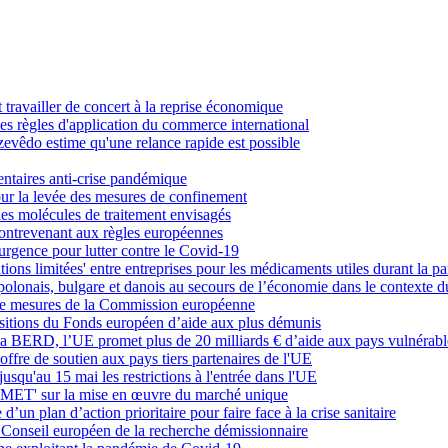
ravailler de concert à la reprise économique
des règles d'application du commerce international
evêdo estime qu'une relance rapide est possible
ntaires anti-crise pandémique
our la levée des mesures de confinement
es molécules de traitement envisagés
contrevenant aux règles européennes
urgence pour lutter contre le Covid-19
ons limitées' entre entreprises pour les médicaments utiles durant la 
s, polonais, bulgare et danois au secours de l’économie dans le contexte
 de mesures de la Commission européenne
ositions du Fonds européen d’aide aux plus démunis
la BERD, l’UE promet plus de 20 milliards € d’aide aux pays vulnérabl
ffre de soutien aux pays tiers partenaires de l'UE
jusqu'au 15 mai les restrictions à l'entrée dans l'UE
SMET' sur la mise en œuvre du marché unique
’un plan d’action prioritaire pour faire face à la crise sanitaire
 Conseil européen de la recherche démissionnaire