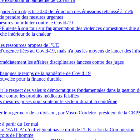
igne exploitant la pandémie de Covid-19
éparer à un objectif 2030 de réduction des émissions rehaussé à 55%
de prendre des mesures urgentes
sures pour lutter contre le Covid-19
PE alerte à son tour sur l'augmentation des violences domestiques due 
ché intérieur de la chaleur
des ressources propres de l’UE
'urgence liées au Covid-19, mais n'a pas les moyens de lancer des infr
édiatement les affaires disciplinaires lancées contre des juges
les banques le temps de la pandémie de Covid-19
ouvelée pour la finance durable
tir le respect des valeurs démocratiques fondamentales dans la gestion de 
er contre les produits médicaux falsifiés
es mesures prises pour soutenir le secteur durant la pandémie
r le « germe » de la division, par Vasco Cordeiro, président de la CR
 à partir du 1er mai
 loi ‘FATCA’ n’enfreignent pas le droit de l’UE, selon la Commission
droits de l’homme