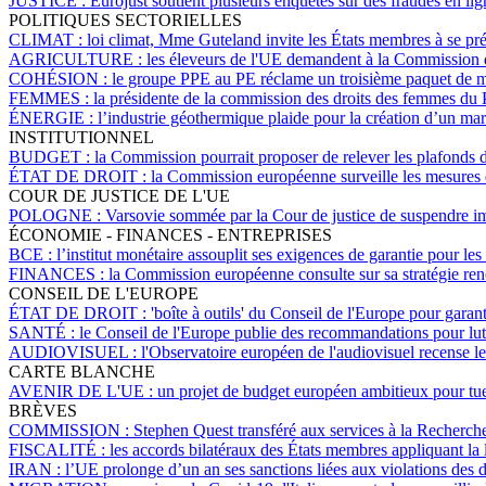
JUSTICE :
Eurojust soutient plusieurs enquêtes sur des fraudes en l
POLITIQUES SECTORIELLES
CLIMAT :
loi climat, Mme Guteland invite les États membres à se pr
AGRICULTURE :
les éleveurs de l'UE demandent à la Commission 
COHÉSION :
le groupe PPE au PE réclame un troisième paquet de me
FEMMES :
la présidente de la commission des droits des femmes du 
ÉNERGIE :
l’industrie géothermique plaide pour la création d’un mar
INSTITUTIONNEL
BUDGET :
la Commission pourrait proposer de relever les plafonds 
ÉTAT DE DROIT :
la Commission européenne surveille les mesures d
COUR DE JUSTICE DE L'UE
POLOGNE :
Varsovie sommée par la Cour de justice de suspendre imm
ÉCONOMIE - FINANCES - ENTREPRISES
BCE :
l’institut monétaire assouplit ses exigences de garantie pour 
FINANCES :
la Commission européenne consulte sur sa stratégie ren
CONSEIL DE L'EUROPE
ÉTAT DE DROIT :
'boîte à outils' du Conseil de l'Europe pour garan
SANTÉ :
le Conseil de l'Europe publie des recommandations pour lutt
AUDIOVISUEL :
l'Observatoire européen de l'audiovisuel recense l
CARTE BLANCHE
AVENIR DE L'UE :
un projet de budget européen ambitieux pour tue
BRÈVES
COMMISSION :
Stephen Quest transféré aux services à la Recherche
FISCALITÉ :
les accords bilatéraux des États membres appliquant la
IRAN :
l’UE prolonge d’un an ses sanctions liées aux violations des 