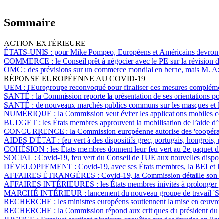
Sommaire
ACTION EXTÉRIEURE
ÉTATS-UNIS :
pour Mike Pompeo, Européens et Américains devront t
COMMERCE :
le Conseil prêt à négocier avec le PE sur la révision 
OMC :
des prévisions sur un commerce mondial en berne, mais M. Az
RÉPONSE EUROPÉENNE AU COVID-19
UEM :
l'Eurogroupe reconvoqué pour finaliser des mesures compléme
SANTÉ :
la Commission reporte la présentation de ses orientations p
SANTÉ :
de nouveaux marchés publics communs sur les masques et l
NUMÉRIQUE :
la Commission veut éviter les applications mobiles 
BUDGET :
les États membres approuvent la mobilisation de l’aide d’
CONCURRENCE :
la Commission européenne autorise des 'coopérati
AIDES D'ÉTAT :
feu vert à des dispositifs grec, portugais, hongroi
COHÉSION :
les États membres donnent leur feu vert au 2e paquet
SOCIAL :
Covid-19, feu vert du Conseil de l'UE aux nouvelles disp
DÉVELOPPEMENT :
Covid-19, avec ses États membres, la BEI et 
AFFAIRES ÉTRANGÈRES :
Covid-19, la Commission détaille son o
AFFAIRES INTÉRIEURES :
les États membres inivités à prolonger 
MARCHÉ INTÉRIEUR :
lancement du nouveau groupe de travail '
RECHERCHE :
les ministres européens soutiennent la mise en œuvre d
RECHERCHE :
la Commission répond aux critiques du président du