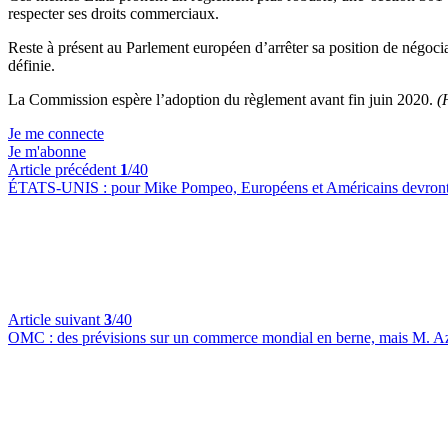
respecter ses droits commerciaux.
Reste à présent au Parlement européen d’arrêter sa position de négocia
définie.
La Commission espère l’adoption du règlement avant fin juin 2020.
(
Je me connecte
Je m'abonne
Article précédent
1
/40
ÉTATS-UNIS :
pour Mike Pompeo, Européens et Américains devront t
Article suivant
3
/40
OMC :
des prévisions sur un commerce mondial en berne, mais M. Az