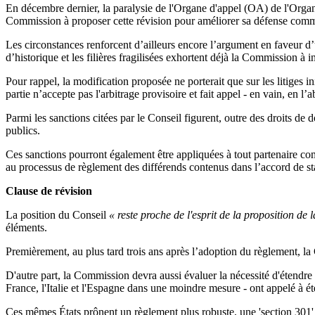
En décembre dernier, la paralysie de l'Organe d'appel (OA) de l'Orga
Commission à proposer cette révision pour améliorer sa défense c
Les circonstances renforcent d’ailleurs encore l’argument en faveur d’
d’historique et les filières fragilisées exhortent déjà la Commission
Pour rappel, la modification proposée ne porterait que sur les litiges 
partie n’accepte pas l'arbitrage provisoire et fait appel - en vain, en
Parmi les sanctions citées par le Conseil figurent, outre des droits de
publics.
Ces sanctions pourront également être appliquées à tout partenaire co
au processus de règlement des différends contenus dans l’accord de st
Clause de révision
La position du Conseil
« reste proche de l'esprit de la proposition d
éléments.
Premièrement, au plus tard trois ans après l’adoption du règlement, l
D'autre part, la Commission devra aussi évaluer la nécessité d'étendre l
France, l'Italie et l'Espagne dans une moindre mesure - ont appelé à éten
Ces mêmes États prônent un règlement plus robuste, une 'section 301' 