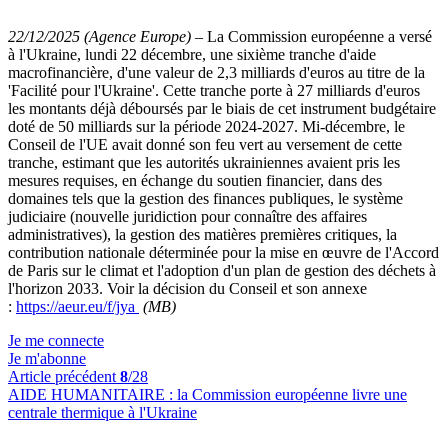
22/12/2025 (Agence Europe)
–
La Commission européenne a versé
à l'Ukraine, lundi 22 décembre, une sixième tranche d'aide
macrofinancière, d'une valeur de 2,3 milliards d'euros au titre de la
'Facilité pour l'Ukraine'. Cette tranche porte à 27 milliards d'euros
les montants déjà déboursés par le biais de cet instrument budgétaire
doté de 50 milliards sur la période 2024-2027. Mi-décembre, le
Conseil de l'UE avait donné son feu vert au versement de cette
tranche, estimant que les autorités ukrainiennes avaient pris les
mesures requises, en échange du soutien financier, dans des
domaines tels que la gestion des finances publiques, le système
judiciaire (nouvelle juridiction pour connaître des affaires
administratives), la gestion des matières premières critiques, la
contribution nationale déterminée pour la mise en œuvre de l'Accord
de Paris sur le climat et l'adoption d'un plan de gestion des déchets à
l'horizon 2033. Voir la décision du Conseil et son annexe
:
https://aeur.eu/f/jya
(MB)
Je me connecte
Je m'abonne
Article précédent
8
/28
AIDE HUMANITAIRE :
la Commission européenne livre une
centrale thermique à l'Ukraine