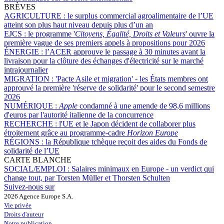
BRÈVES
AGRICULTURE :
le surplus commercial agroalimentaire de l’UE
atteint son plus haut niveau depuis plus d’un an
EJCS :
le programme '
Citoyens, Égalité, Droits et Valeurs
' ouvre la
première vague de ses premiers appels à propositions pour 2026
ÉNERGIE :
l’ACER approuve le passage à 30 minutes avant la
livraison pour la clôture des échanges d'électricité sur le marché
intrajournalier
MIGRATION :
'Pacte Asile et migration' - les États membres ont
approuvé la première 'réserve de solidarité' pour le second semestre
2026
NUMÉRIQUE :
Apple
condamné à une amende de 98,6 millions
d'euros par l'autorité italienne de la concurrence
RECHERCHE :
l'UE et le Japon décident de collaborer plus
étroitement grâce au programme-cadre
Horizon Europe
RÉGIONS :
la République tchèque reçoit des aides du Fonds de
solidarité de l’UE
CARTE BLANCHE
SOCIAL/EMPLOI :
Salaires minimaux en Europe - un verdict qui
change tout, par Torsten Müller et Thorsten Schulten
Suivez-nous sur
2026 Agence Europe S.A.
Vie privée
Droits d'auteur
Notre publication