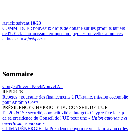
Article suivant
10
/28
COMMERCE :
nouveaux droits de douane sur les produits laitiers
de l'UE - la Commission européenne juge les nouvelles annonces
chinoises «
injustifiées
»
Sommaire
Congé d'hiver :
Noël/Nouvel An
REPÈRES
Repères :
poursuite des financements à l'Ukraine, mission accomplie
pour António Costa
PRÉSIDENCE CHYPRIOTE DU CONSEIL DE L'UE
EU2026CY :
sécurité, compétitivité et budget - Chypre fixe le cap
de sa présidence du Conseil de l’UE pour une «
Union autonome et
ouverte sur le monde
»
CLIMAT/ÉNERGIE :
la Présidence chypriote veut faire avancer les