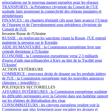
négociations sur le nouveau paquet européen pour les réseaux
TRANSPORTS :
la Présidence chypriote du Conseil de l’UE
souhaite faire progresser la connectivité des régions insulaires et
périphériques
FINANCES :
six chantiers législatif clés pour faire avancer l’Union
de l’épargne et de l’investissement sous présidence chypriote du
Conseil de l'UE
Invasion Russe de l'Ukraine
RUSSIE :
en renforçant les sanctions visant la Russie, l'UE entend
maintenir la pression sur le Kremlin
AIDE HUMANITAIRE :
la Commission européenne livre une
centrale thermique à l'Ukraine
ÉCONOMIE :
la Commission européenne verse 2,3 milliards
d'euros d'aide macrofinancière à Kiev au titre de la 'Facilité pour
l'Ukraine'
ACTION EXTÉRIEURE
COMMERCE :
nouveaux droits de douane sur les produits laitiers
de l'UE - la Commission européenne juge les nouvelles annonces
chinoises «
injustifiées
»
POLITIQUES SECTORIELLES
AFFAIRES INTÉRIEURES :
la Commission européenne souligne
les difficultés persistantes avec la Géorgie dans son huitième rapport
sur les régimes de libéralisation des visas
CONSOMMATEURS :
les citoyens européens veulent voir la
Commission agir plus fermement pour encadrer les
designs
et