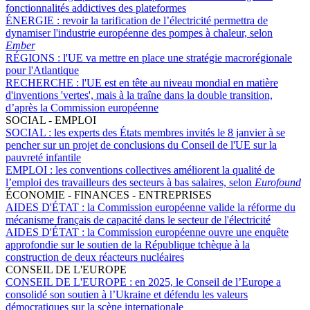
fonctionnalités addictives des plateformes
ÉNERGIE :
revoir la tarification de l’électricité permettra de
dynamiser l'industrie européenne des pompes à chaleur, selon
Ember
RÉGIONS :
l'UE va mettre en place une stratégie macrorégionale
pour l'Atlantique
RECHERCHE :
l'UE est en tête au niveau mondial en matière
d'inventions 'vertes', mais à la traîne dans la double transition,
d’après la Commission européenne
SOCIAL - EMPLOI
SOCIAL :
les experts des États membres invités le 8 janvier à se
pencher sur un projet de conclusions du Conseil de l'UE sur la
pauvreté infantile
EMPLOI :
les conventions collectives améliorent la qualité de
l’emploi des travailleurs des secteurs à bas salaires, selon
Eurofound
ÉCONOMIE - FINANCES - ENTREPRISES
AIDES D'ÉTAT :
la Commission européenne valide la réforme du
mécanisme français de capacité dans le secteur de l'électricité
AIDES D'ÉTAT :
la Commission européenne ouvre une enquête
approfondie sur le soutien de la République tchèque à la
construction de deux réacteurs nucléaires
CONSEIL DE L'EUROPE
CONSEIL DE L'EUROPE :
en 2025, le Conseil de l’Europe a
consolidé son soutien à l’Ukraine et défendu les valeurs
démocratiques sur la scène internationale